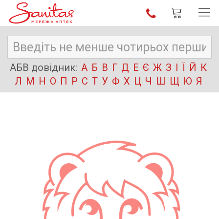
АБВ довідник:
А
Б
В
Г
Д
Е
Є
Ж
З
І
Ї
Й
К
Л
М
Н
О
П
Р
С
Т
У
Ф
Х
Ц
Ч
Ш
Щ
Ю
Я