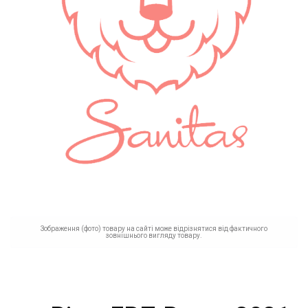
Зображення (фото) товару на сайті може відрізнятися від фактичного
зовнішнього вигляду товару.