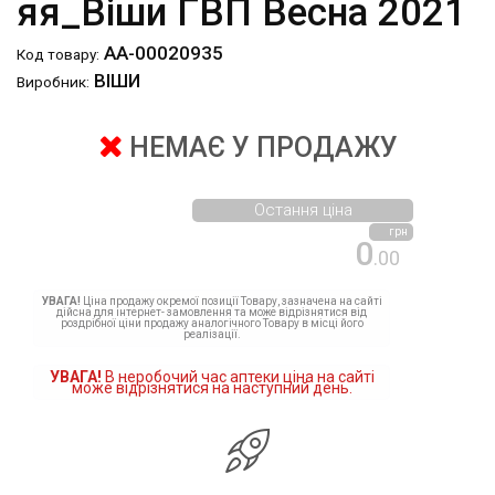
яя_Віши ГВП Весна 2021
АА-00020935
Код товару:
ВІШИ
Виробник:
НЕМАЄ У ПРОДАЖУ
Остання ціна
грн
0
.00
УВАГА!
Ціна продажу окремої позиції Товару, зазначена на сайті
дійсна для інтернет- замовлення та може відрізнятися від
роздрібної ціни продажу аналогічного Товару в місці його
реалізації.
УВАГА!
В неробочий час аптеки ціна на сайті
може відрізнятися на наступний день.