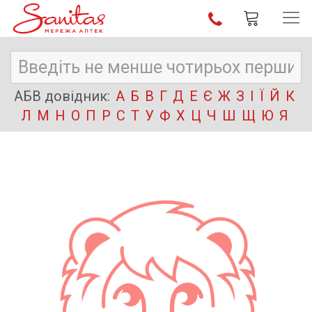
АБВ довідник:
А
Б
В
Г
Д
Е
Є
Ж
З
І
Ї
Й
К
Л
М
Н
О
П
Р
С
Т
У
Ф
Х
Ц
Ч
Ш
Щ
Ю
Я