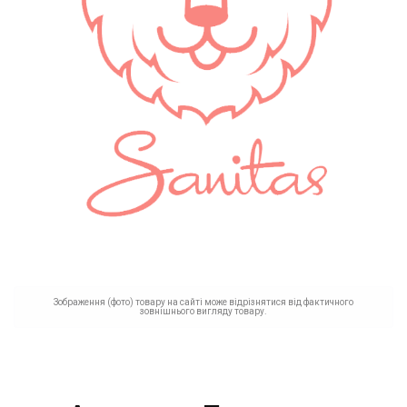
Зображення (фото) товару на сайті може відрізнятися від фактичного
зовнішнього вигляду товару.