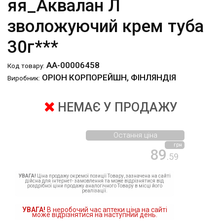
яя_Аквалан Л
зволожуючий крем туба
30г***
АА-00006458
Код товару:
ОРІОН КОРПОРЕЙШН, ФІНЛЯНДІЯ
Виробник:
НЕМАЄ У ПРОДАЖУ
Остання ціна
грн
89
.59
УВАГА!
Ціна продажу окремої позиції Товару, зазначена на сайті
дійсна для інтернет- замовлення та може відрізнятися від
роздрібної ціни продажу аналогічного Товару в місці його
реалізації.
УВАГА!
В неробочий час аптеки ціна на сайті
може відрізнятися на наступний день.