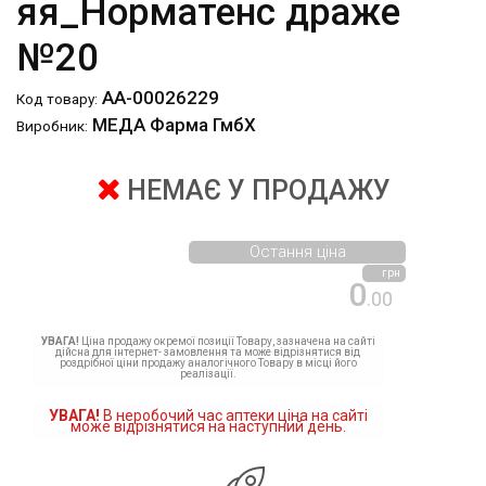
яя_Норматенс драже
№20
АА-00026229
Код товару:
МЕДА Фарма ГмбХ
Виробник:
НЕМАЄ У ПРОДАЖУ
Остання ціна
грн
0
.00
УВАГА!
Ціна продажу окремої позиції Товару, зазначена на сайті
дійсна для інтернет- замовлення та може відрізнятися від
роздрібної ціни продажу аналогічного Товару в місці його
реалізації.
УВАГА!
В неробочий час аптеки ціна на сайті
може відрізнятися на наступний день.