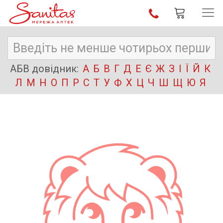
АБВ довідник:
А
Б
В
Г
Д
Е
Є
Ж
З
І
Ї
Й
К
Л
М
Н
О
П
Р
С
Т
У
Ф
Х
Ц
Ч
Ш
Щ
Ю
Я