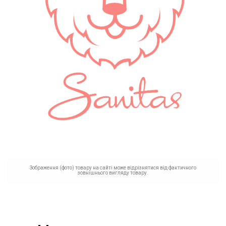
Зображення (фото) товару на сайті може відрізнятися від фактичного
зовнішнього вигляду товару.