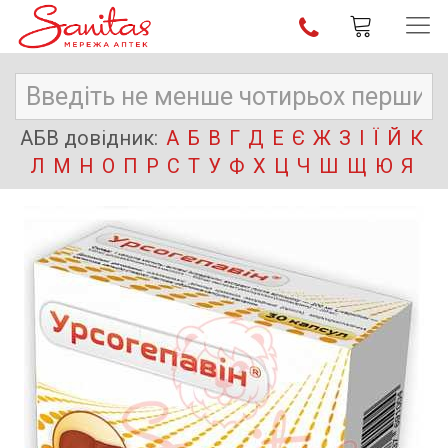
АБВ довідник:
А
Б
В
Г
Д
Е
Є
Ж
З
І
Ї
Й
К
Л
М
Н
О
П
Р
С
Т
У
Ф
Х
Ц
Ч
Ш
Щ
Ю
Я