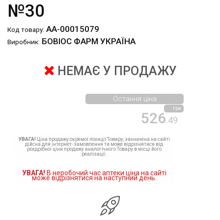
№30
АА-00015079
Код товару:
БОВІОС ФАРМ УКРАЇНА
Виробник:
НЕМАЄ У ПРОДАЖУ
Остання ціна
грн
526
.49
УВАГА!
Ціна продажу окремої позиції Товару, зазначена на сайті
дійсна для інтернет- замовлення та може відрізнятися від
роздрібної ціни продажу аналогічного Товару в місці його
реалізації.
УВАГА!
В неробочий час аптеки ціна на сайті
може відрізнятися на наступний день.