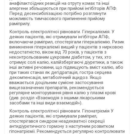
анафілактоїдних реакцій на отруту комах та інші
алергени збільшуються при прийомі інгібіторів АПФ.
Перед десенсибілізацією потрібно розглянути
можливість тимчасового припинення прийому
раміприлу.
Контроль електролітної рівноваги. Гіперкаліємія. У
деяких пацієнтів, які отримували інгібітори АПФ,
включаючи раміприл, спостерігали гіперкаліємію. Ризик
виникнення гіперкаліємії вищий у пацієнтів з нирковою
недостатністю, віком від 70 років, у пацієнтів з
неконтрольованим цукровим діабетом, у тих, хто
отримує солі калію, калійзберігаючі діуретики, а також
інші активні речовини, що підвищують вміст калію, або
при таких станах як дегідратація, гостра серцева
декомпенсація, метаболічний ацидоз. Якщо
вважається доцільним сумісне застосування
вищезазначених препаратів, рекомендується
регулярне моніторування рівня калію у плазмі крові
(див. розділ «Взаємодія з іншими лікарськими
засобами та інші види взаємодій»).
Контроль електролітної рівноваги. Гіпонатріємія У
деяких пацієнтів, які отримували раміприл,
спостерігався синдром неадекватної секреції
антидіуретичного гормону з наступним розвитком
гіпонатріємії. Рекомендується регулярно контролювати