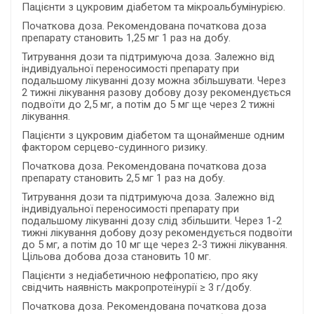
Пацієнти з цукровим діабетом та мікроальбумінурією.
Початкова доза. Рекомендована початкова доза
препарату становить 1,25 мг 1 раз на добу.
Титрування дози та підтримуюча доза. Залежно від
індивідуальної переносимості препарату при
подальшому лікуванні дозу можна збільшувати. Через
2 тижні лікування разову добову дозу рекомендується
подвоїти до 2,5 мг, а потім до 5 мг ще через 2 тижні
лікування.
Пацієнти з цукровим діабетом та щонайменше одним
фактором серцево-судинного ризику.
Початкова доза. Рекомендована початкова доза
препарату становить 2,5 мг 1 раз на добу.
Титрування дози та підтримуюча доза. Залежно від
індивідуальної переносимості препарату при
подальшому лікуванні дозу слід збільшити. Через 1-2
тижні лікування добову дозу рекомендується подвоїти
до 5 мг, а потім до 10 мг ще через 2-3 тижні лікування.
Цільова добова доза становить 10 мг.
Пацієнти з недіабетичною нефропатією, про яку
свідчить наявність макропротеїнурії ≥ 3 г/добу.
Початкова доза. Рекомендована початкова доза