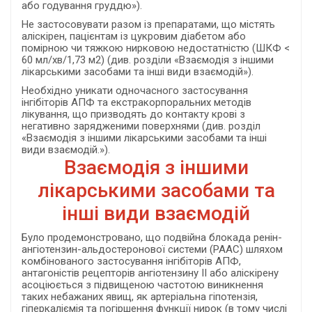
або годування груддю»).
Не застосовувати разом із препаратами, що містять
аліскірен, пацієнтам із цукровим діабетом або
помірною чи тяжкою нирковою недостатністю (ШКФ <
60 мл/хв/1,73 м2) (див. розділи «Взаємодія з іншими
лікарськими засобами та інші види взаємодій»).
Необхідно уникати одночасного застосування
інгібіторів АПФ та екстракорпоральних методів
лікування, що призводять до контакту крові з
негативно зарядженими поверхнями (див. розділ
«Взаємодія з іншими лікарськими засобами та інші
види взаємодій.»).
Взаємодія з іншими
лікарськими засобами та
інші види взаємодій
Було продемонстровано, що подвійна блокада ренін-
ангіотензин-альдостеронової системи (РААС) шляхом
комбінованого застосування інгібіторів АПФ,
антагоністів рецепторів ангіотензину II або аліскірену
асоціюється з підвищеною частотою виникнення
таких небажаних явищ, як артеріальна гіпотензія,
гіперкаліємія та погіршення функції нирок (в тому числі