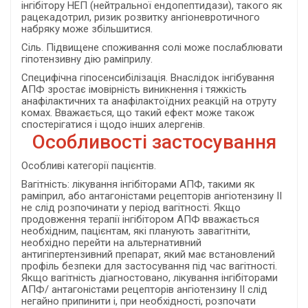
інгібітору НЕП (нейтральної ендопептидази), такого як
рацекадотрил, ризик розвитку ангіоневротичного
набряку може збільшитися.
Сіль. Підвищене споживання солі може послаблювати
гіпотензивну дію раміприлу.
Специфічна гіпосенсибілізація. Внаслідок інгібування
АПФ зростає імовірність виникнення і тяжкість
анафілактичних та анафілактоїдних реакцій на отруту
комах. Вважається, що такий ефект може також
спостерігатися і щодо інших алергенів.
Особливості застосування
Особливі категорії пацієнтів.
Вагітність: лікування інгібіторами АПФ, такими як
раміприл, або антагоністами рецепторів ангіотензину ІІ
не слід розпочинати у період вагітності. Якщо
продовження терапії інгібітором АПФ вважається
необхідним, пацієнтам, які планують завагітніти,
необхідно перейти на альтернативний
антигіпертензивний препарат, який має встановлений
профіль безпеки для застосування під час вагітності.
Якщо вагітність діагностовано, лікування інгібіторами
АПФ/ антагоністами рецепторів ангіотензину ІІ слід
негайно припинити і, при необхідності, розпочати