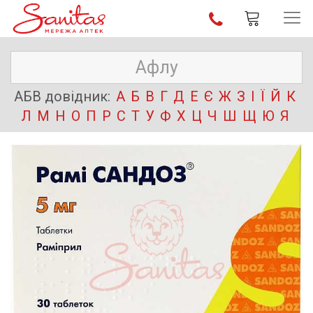
АБВ довідник:
А
Б
В
Г
Д
Е
Є
Ж
З
І
Ї
Й
К
Л
М
Н
О
П
Р
С
Т
У
Ф
Х
Ц
Ч
Ш
Щ
Ю
Я