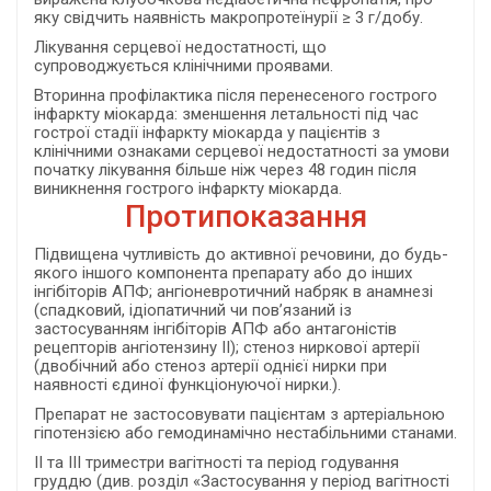
яку свідчить наявність макропротеїнурії ≥ 3 г/добу.
Лікування серцевої недостатності, що
супроводжується клінічними проявами.
Вторинна профілактика після перенесеного гострого
інфаркту міокарда: зменшення летальності під час
гострої стадії інфаркту міокарда у пацієнтів з
клінічними ознаками серцевої недостатності за умови
початку лікування більше ніж через 48 годин після
виникнення гострого інфаркту міокарда.
Протипоказання
Підвищена чутливість до активної речовини, до будь-
якого іншого компонента препарату або до інших
інгібіторів АПФ; ангіоневротичний набряк в анамнезі
(спадковий, ідіопатичний чи пов’язаний із
застосуванням інгібіторів АПФ або антагоністів
рецепторів ангіотензину ІІ); стеноз ниркової артерії
(двобічний або стеноз артерії однієї нирки при
наявності єдиної функціонуючої нирки.).
Препарат не застосовувати пацієнтам з артеріальною
гіпотензією або гемодинамічно нестабільними станами.
II та III триместри вагітності та період годування
груддю (див. розділ «Застосування у період вагітності