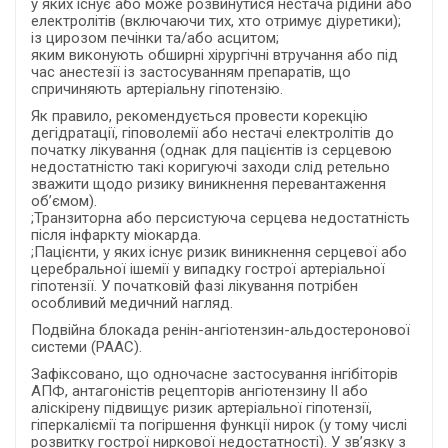
у яких існує або може розвинутися нестача рідини або
електролітів (включаючи тих, хто отримує діуретики);
із цирозом печінки та/або асцитом;
яким виконують обширні хірургічні втручання або під
час анестезії із застосуванням препаратів, що
спричиняють артеріальну гіпотензію.
Як правило, рекомендується провести корекцію
дегідратації, гіповолемії або нестачі електролітів до
початку лікування (однак для пацієнтів із серцевою
недостатністю такі коригуючі заходи слід ретельно
зважити щодо ризику виникнення перевантаження
об’ємом).
;Транзиторна або персистуюча серцева недостатність
після інфаркту міокарда.
;Пацієнти, у яких існує ризик виникнення серцевої або
церебральної ішемії у випадку гострої артеріальної
гіпотензії. У початковій фазі лікування потрібен
особливий медичний нагляд.
Подвійна блокада ренін-ангіотензин-альдостеронової
системи (РААС).
Зафіксовано, що одночасне застосування інгібіторів
АПФ, антагоністів рецепторів ангіотензину ІІ або
аліскірену підвищує ризик артеріальної гіпотензії,
гіперкаліємії та погіршення функції нирок (у тому числі
розвитку гострої ниркової недостатності). У зв’язку з