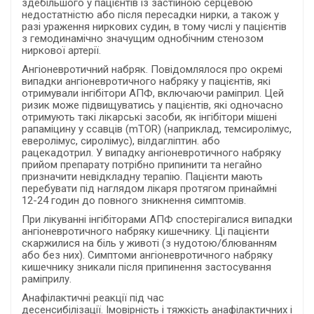
здебільшого у пацієнтів із застійною серцевою
недостатністю або після пересадки нирки, а також у
разі ураження ниркових судин, в тому числі у пацієнтів
з гемодинамічно значущим однобічним стенозом
ниркової артерії.
Ангіоневротичний набряк. Повідомлялося про окремі
випадки ангіоневротичного набряку у пацієнтів, які
отримували інгібітори АПФ, включаючи раміприл. Цей
ризик може підвищуватись у пацієнтів, які одночасно
отримують такі лікарські засоби, як інгібітори мішені
рапаміцину у ссавців (mTOR) (наприклад, темсиролімус,
еверолімус, сиролімус), вілдагліптин. або
рацекадотрил. У випадку ангіоневротичного набряку
прийом препарату потрібно припинити та негайно
призначити невідкладну терапію. Пацієнти мають
перебувати під наглядом лікаря протягом принаймні
12-24 годин до повного зникнення симптомів.
При лікуванні інгібіторами АПФ спостерігалися випадки
ангіоневротичного набряку кишечнику. Ці пацієнти
скаржилися на біль у животі (з нудотою/блюванням
або без них). Симптоми ангіоневротичного набряку
кишечнику зникали після припинення застосування
раміприлу.
Анафілактичні реакції під час
десенсибілізації. Імовірність і тяжкість анафілактичних і