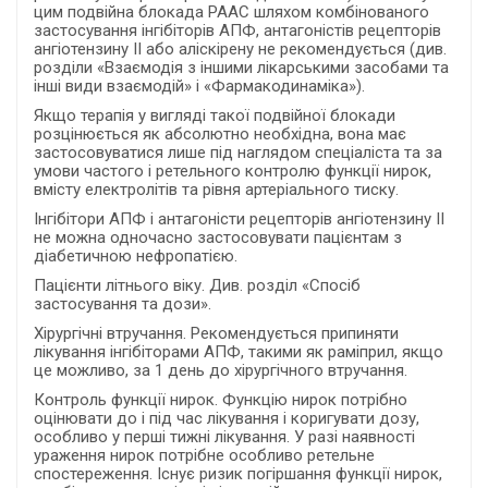
цим подвійна блокада РААС шляхом комбінованого
застосування інгібіторів АПФ, антагоністів рецепторів
ангіотензину ІІ або аліскірену не рекомендується (див.
розділи «Взаємодія з іншими лікарськими засобами та
інші види взаємодій» і «Фармакодинаміка»).
Якщо терапія у вигляді такої подвійної блокади
розцінюється як абсолютно необхідна, вона має
застосовуватися лише під наглядом спеціаліста та за
умови частого і ретельного контролю функції нирок,
вмісту електролітів та рівня артеріального тиску.
Інгібітори АПФ і антагоністи рецепторів ангіотензину II
не можна одночасно застосовувати пацієнтам з
діабетичною нефропатією.
Пацієнти літнього віку. Див. розділ «Спосіб
застосування та дози».
Хірургічні втручання. Рекомендується припиняти
лікування інгібіторами АПФ, такими як раміприл, якщо
це можливо, за 1 день до хірургічного втручання.
Контроль функції нирок. Функцію нирок потрібно
оцінювати до і під час лікування і коригувати дозу,
особливо у перші тижні лікування. У разі наявності
ураження нирок потрібне особливо ретельне
спостереження. Існує ризик погіршання функції нирок,