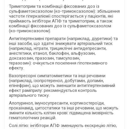
Триметоприм та комбінації фіксованих доз із
сульфаметоксазолом (ко-тримоксазолом): збільшення
частоти гіперкаліємії спостерігається у пацієнтів, які
приймають інгібітори АПФ та триметоприм, а також
комбінації фіксованих доз із сульфаметоксазолом
(ко-тримоксазолом).
Антигіпертензивні препарати (наприклад, діуретики) та
інші засоби, що здатні знижувати артеріальний тиск
(наприклад, нітрати, трициклічні антидепресанти,
анестетики, етанол, баклофен, альфузозин,
доксазозин, празозин, тамсулозин,
теразозин): очікується посилення гіпотензивного
ефекту.
Вазопресорні симпатоміметики та інші речовини
(наприклад, ізопротеренол, добутамін, допамін,
епінефрин), що можуть зменшити антигіпертензивний
ефект раміприлу: рекомендується контроль
артеріального тиску.
Алопуринол, імуносупресанти, кортикостероїди,
прокаїнамід, цитостатики та інші речовини, що можуть
змінити кількість клітин крові: підвищена імовірність
гематологічних реакцій.
Солі літію: інгібітори АПФ зменшують екскрецію літію,