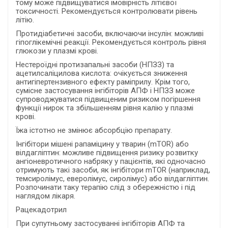
тому може підвищуватися імовірність літієвої
токсичності. Рекомендується контролювати рівень
літію.
Протидіабетичні засоби, включаючи інсулін: можливі
гіпоглікемічні реакції. Рекомендується контроль рівня
глюкози у плазмі крові.
Нестероїдні протизапальні засоби (НПЗЗ) та
ацетилсаліцилова кислота: очікується зниження
антигіпертензивного ефекту раміприлу. Крім того,
сумісне застосування інгібіторів АПФ і НПЗЗ може
супроводжуватися підвищеним ризиком погіршення
функції нирок та збільшенням рівня калію у плазмі
крові.
Їжа істотно не змінює абсорбцію препарату.
Інгібітори мішені рапаміцину у тварин (mTOR) або
вілдагліптин: можливе підвищення ризику розвитку
ангіоневротичного набряку у пацієнтів, які одночасно
отримують такі засоби, як інгібітори mTOR (наприклад,
темсиролімус, еверолімус, сиролімус) або вілдагліптин.
Розпочинати таку терапію слід з обережністю і під
наглядом лікаря.
Рацекадотрил
При супутньому застосуванні інгібіторів АПФ та