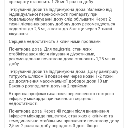
препарату становить 1,25 мг 1 раз на добу.
Титрування дози та підтримуюча доза. Залежно від
індивідуальної переносимості препарату при
подальшому лікуванні дозу слід збільшити. Через 2
тижні лікування разову добову дозу рекомендується
подвоїти до 2,5 мг, а потім до 5 мг ще через 2 тижні
лікування.
Серцева недостатність з клінічними проявами.
Початкова доза. Для пацієнтів, стан яких
стабілізувався після лікування діуретиками,
рекомендована початкова доза становить 1,25 мг на
добу.
Титрування дози та підтримуюча доза. Дозу раміприлу
титрують шляхом її подвоєння через кожні 1-2 тижні
до досягнення максимальної добової дози 10 мг.
Бажано розподілити дозу на 2 прийоми.
Вторинна профілактика після перенесеного гострого
інфаркту міокарда при наявності серцевої
недостатності.
Початкова доза. Через 48 годин після виникнення
інфаркту міокарда пацієнтам, стан яких є клінічно та
гемодинамічно стабільним, призначати початкову дозу
2,5 мг 2 рази на добу впродовж 3 днів. Якщо