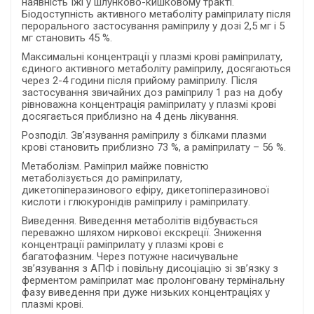
наявність їжі у шлунково-кишковому тракті.
Біодоступність активного метаболіту раміприлату після
перорального застосування раміприлу у дозі 2,5 мг і 5
мг становить 45 %.
Максимальні концентрації у плазмі крові раміприлату,
єдиного активного метаболіту раміприлу, досягаються
через 2-4 години після прийому раміприлу. Після
застосування звичайних доз раміприлу 1 раз на добу
рівноважна концентрація раміприлату у плазмі крові
досягається приблизно на 4 день лікування.
Розподіл. Зв’язування раміприлу з білками плазми
крові становить приблизно 73 %, а раміприлату – 56 %.
Метаболізм. Раміприл майже повністю
метаболізується до раміприлату,
дикетопіперазинового ефіру, дикетопіперазинової
кислоти і глюкуронідів раміприлу і раміприлату.
Виведення. Виведення метаболітів відбувається
переважно шляхом ниркової екскреції. Зниження
концентрації раміприлату у плазмі крові є
багатофазним. Через потужне насичувальне
зв’язування з АПФ і повільну дисоціацію зі зв’язку з
ферментом раміприлат має пролонговану термінальну
фазу виведення при дуже низьких концентраціях у
плазмі крові.