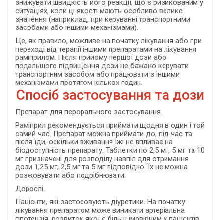
знижувати швидкість його реакції, що є ризикованим у
ситуаціях, коли ці якості мають особливо велике
значення (наприклад, при керуванні транспортними
засобами або іншими механізмами).
Це, як правило, можливе на початку лікування або при
переході від терапії іншими препаратами на лікування
раміприлом. Після прийому першої дози або
подальшого підвищення дози не бажано керувати
транспортним засобом або працювати з іншими
механізмами протягом кількох годин.
Спосіб застосування та дози
Препарат для перорального застосування.
Раміприл рекомендується приймати щодня в один і той
самий час. Препарат можна приймати до, під час та
після їди, оскільки вживання їжі не впливає на
біодоступність препарату. Таблетки по 2,5 мг, 5 мг та 10
мг призначені для розподілу навпіл для отримання
дози 1,25 мг, 2,5 мг та 5 мг відповідно. Їх не можна
розжовувати або подрібнювати.
Дорослі.
Пацієнти, які застосовують діуретики. На початку
лікування препаратом може виникати артеріальна
гіпотензія, розвиток якої є більш імовірним у пацієнтів,