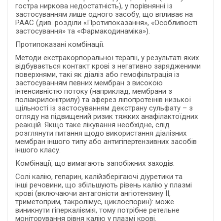
гостра ниркова недостатність), у порівнянні із
застосуванням лише одного засобу, що впливає на
РААС (див. розділи «Протипоказання», «Особливості
застосування» та «Фармакодинаміка»).
Протипоказані комбінації.
Методи екстракорпоральної терапії, у результаті яких
відбувається контакт крові з негативно зарядженими
поверхнями, такі як діаліз або гемофільтрація із
застосуванням певних мембран з високою
інтенсивністю потоку (наприклад, мембрани з
поліакрилонітрилу) та аферез ліпопротеїнів низької
щільності із застосуванням декстрану сульфату – з
огляду на підвищений ризик тяжких анафілактоїдних
реакцій. Якщо таке лікування необхідне, слід
розглянути питання щодо використання діалізних
мембран іншого типу або антигіпертензивних засобів
іншого класу.
Комбінації, що вимагають запобіжних заходів.
Солі калію, гепарин, калійзберігаючі діуретики та
інші речовини, що збільшують рівень калію у плазмі
крові (включаючи антагоністи ангіотензину ІІ,
триметоприм, такролімус, циклоспорин): може
виникнути гіперкаліємія, тому потрібне ретельне
моніторування рівня калію у плазмі крові.