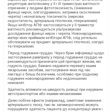
рецепторів ангіотензину у II і III триместрах вагітності
спричиняє у людини фетотоксичність (зниження
функції нирок, олігогідрамніон, затримка окостеніння
черепа) і неонатальну токсичність (ниркова
недостатність, артеріальна гіпотензія, гіперкаліємія).
Якщо інгібітор АПФ застосовується у ІІ триместрі
вагітності, рекомендується ультразвукове
дослідження функції нирок і черепа. Новонароджених,
матері яких приймали інгібітори АПФ, слід ретельно
обстежувати на предмет артеріальної гіпотензії, олігурії
та гіперкаліємії.
Період годування груддю. Через брак інформації щодо
застосування раміприлу у період годування груддю не
рекомендується призначати цей препарат жінкам, які
годують груддю; бажано надавати перевагу іншим
лікарським засобам, застосування яких під час
лактації є більш безпечним, особливо при грудному
годуванні новонароджених або недоношених
немовлят.
Здатність впливати на швидкість реакції при керуванні
автотранспортом або іншими механізмами.
Деякі побічні ефекти (наприклад, симптоми зниження
артеріального тиску, такі як запаморочення) можуть
порушувати здатність пацієнта до концентрації уваги і