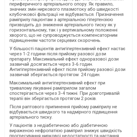
периферичного артеріального опору. Як правило,
значних змін ниркового плазмотоку або швидкості
клубочкової фільтрації не відбувається. Призначення
раміприлу пацієнтам з артеріальною гіпертензією
призводить до зниження артеріального тиску як у
горизонтальному, так і у вертикальному положенні
хворого, що не супроводжується компенсаторним
підвищенням частоти серцевих скорочень.
У більшості пацієнтів антигіпертензивний ефект настає
через 1-2 години після прийому разової дози
препарату. Максимальний ефект одноразової дози
зазвичай досягається через 3-6 годин.
Антигіпертензивний ефект після прийому разової дози
зазвичай зберігається протягом 24 годин.
Максимальний антигіпертензивний ефект при
тривалому лікуванні раміприлом загалом
спостерігається через 3-4 тижні. При довготривалій
терапії він зберігається протягом 2 років.
Після раптового припинення прийому раміприлу не
відбувається швидкого та надмірного підвищення
артеріального тиску.
У пацієнтів з недіабетичною або діабетичною
вираженою нефропатією раміприл знижує швидкість
прогресування ниркової недостатності та настання