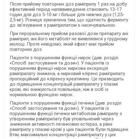
Після прийому повторних доз раміприлу 1 раз на добу
ефективний період напіввиведення становить 13-17
годин для доз 5-10 мг і більше для нижчих доз (1,25-
2,5 мг). Різниця зумовлена тим, що здатність ферменту
до зв’язування з раміприлатом є насичувальною.
При пероральному прийомі разової дози препарату ані
раміприл, ані його метаболіт не виявлялися у грудному
молоці. Проте невідомо, який ефект має прийом
повторних доз.
Пацієнти з порушенням функції нирок (див. розділ
«Спосіб застосування та дози»). У пацієнтів із
порушенням функції нирок ниркова екскреція
раміприлату знижена, а нирковий кліренс раміприлату
пропорційний до кліренсу креатиніну. Це призводить
до підвищення концентрацій раміприлату у плазмі
крові, які знижуються повільніше, ніж в осіб із
нормальною функцією нирок.
Пацієнти з порушенням функції печінки (див. розділ
«Спосіб застосування та дози»). У пацієнтів із
порушенням функції печінки метаболізм раміприлу з
утворенням раміприлату був уповільнений через
зниження активності печінкових естераз, а рівні
раміприлу у плазмі крові у цих пацієнтів були підвищені.
Втім, максимальні концентрації раміприлату у цих