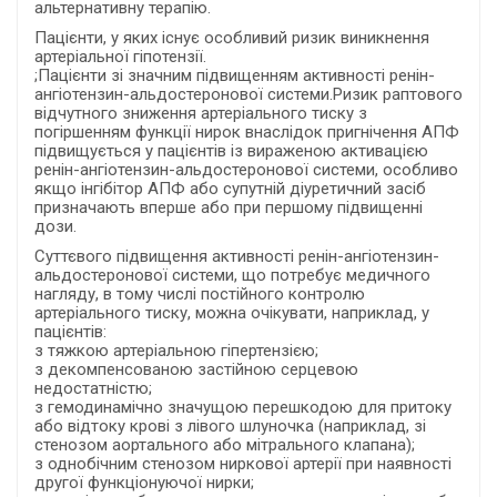
альтернативну терапію.
Пацієнти, у яких існує особливий ризик виникнення
артеріальної гіпотензії.
;Пацієнти зі значним підвищенням активності ренін-
ангіотензин-альдостеронової системи.Ризик раптового
відчутного зниження артеріального тиску з
погіршенням функції нирок внаслідок пригнічення АПФ
підвищується у пацієнтів із вираженою активацією
ренін-ангіотензин-альдостеронової системи, особливо
якщо інгібітор АПФ або супутній діуретичний засіб
призначають вперше або при першому підвищенні
дози.
Суттєвого підвищення активності ренін-ангіотензин-
альдостеронової системи, що потребує медичного
нагляду, в тому числі постійного контролю
артеріального тиску, можна очікувати, наприклад, у
пацієнтів:
з тяжкою артеріальною гіпертензією;
з декомпенсованою застійною серцевою
недостатністю;
з гемодинамічно значущою перешкодою для притоку
або відтоку крові з лівого шлуночка (наприклад, зі
стенозом аортального або мітрального клапана);
з однобічним стенозом ниркової артерії при наявності
другої функціонуючої нирки;