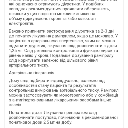
які одночасно отримують діуретики. У подібних
випадках рекомендується проявляти обережність,
оскільки у цих пацієнтів можливе зниження
об’єму циркулюючої крові та /або кількості
електролітів.
Бажано припинити застосування діуретика за 2-3 дні
до початку лікування раміприлом, якщо це можливо. У
пацієнтів з артеріальною гіпертензією, яким не можна
відмінити діуретик, лікування слід розпочинати з дози
1,25 мг. Слід ретельно контролювати функцію нирок та
рівень калію у крові. Подальше дозування раміприлу
слід коригувати залежно від цільового рівня
артеріального тиску.
Артеріальна гіпертензія.
Дозу слід підбирати індивідуально, залежно від
особливостей стану пацієнта та результатів
контрольних вимірювань артеріального тиску. Раміприл
можна застосовувати як монотерапію або у комбінації
з антигіпертензивними лікарськими засобами інших
класів.
Початкова доза. Лікування препаратом слід
розпочинати поступово, починаючи з рекомендованої
початкової дози 2,5 мг на добу.