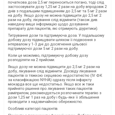
початкова доза 2,5 мг переноситься погано, тоді слід
застосовувати дозу 1,25 мг 2 рази на добу впродовж 2
днів з подальшим підвищенням до 2,5 мг та 5 мг 2 рази
на добу. Якщо дозу не можна підвищити до 2,5 мг 2
рази на добу, лікування слід відмінити (також див.
наведену вище інформацію щодо дозування
препарату для пацієнтів, які отримують діуретики).
Титрування дози та підтримуюча доза. У подальшому
добову дозу підвищувати шляхом її подвоєння з
інтервалом у 1-3 дні до досягнення цільової
підтримуючої дози 5 мг 2 рази на добу.
Коли це можливо, підтримуючу добову дозу
розподіляти на 2 прийоми.
Якщо дозу не можна підвищити до 2,5 мг 2 рази на
добу, лікування слід відмінити. Досвіду лікування
пацієнтів із тяжкою серцевою недостатністю (IV ФК
за класифікацією NYHA) одразу після інфаркту
міокарда все ще недостатньо. Якщо все ж таки
прийнято рішення про лікування таких пацієнтів
раміприлом, рекомендується розпочинати терапію з
дози 1,25 мг 1 раз на добу і будь-яке її збільшення
проводити з надзвичайною обережністю.
Особливі категорії пацієнтів.