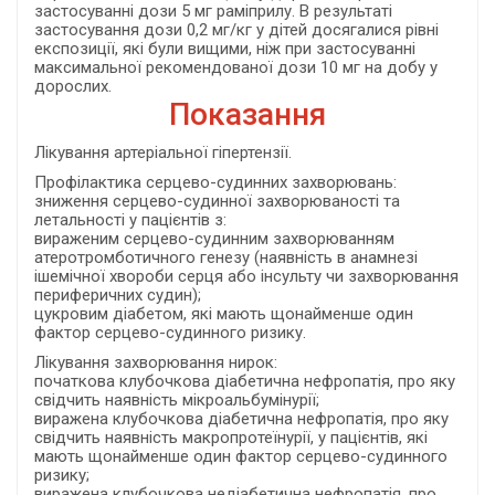
застосуванні дози 5 мг раміприлу. В результаті
застосування дози 0,2 мг/кг у дітей досягалися рівні
експозиції, які були вищими, ніж при застосуванні
максимальної рекомендованої дози 10 мг на добу у
дорослих.
Показання
Лікування артеріальної гіпертензії.
Профілактика серцево-судинних захворювань:
зниження серцево-судинної захворюваності та
летальності у пацієнтів з:
вираженим серцево-судинним захворюванням
атеротромботичного генезу (наявність в анамнезі
ішемічної хвороби серця або інсульту чи захворювання
периферичних судин);
цукровим діабетом, які мають щонайменше один
фактор серцево-судинного ризику.
Лікування захворювання нирок:
початкова клубочкова діабетична нефропатія, про яку
свідчить наявність мікроальбумінурії;
виражена клубочкова діабетична нефропатія, про яку
свідчить наявність макропротеїнурії, у пацієнтів, які
мають щонайменше один фактор серцево-судинного
ризику;
виражена клубочкова недіабетична нефропатія, про