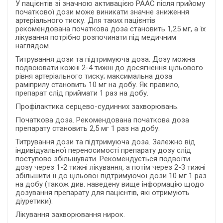
У пацієнтів зі значною активацією РААС після прийому
початкової дози може виникати значне зниження
артеріального тиску. Для таких пацієнтів
рекомендована початкова доза становить 1,25 мг, а їх
лікування потрібно розпочинати під медичним
наглядом.
Титрування дози та підтримуюча доза. Дозу можна
подвоювати кожні 2-4 тижні до досягнення цільового
рівня артеріального тиску; максимальна доза
раміприлу становить 10 мг на добу. Як правило,
препарат слід приймати 1 раз на добу.
Профілактика серцево-судинних захворювань.
Початкова доза. Рекомендована початкова доза
препарату становить 2,5 мг 1 раз на добу.
Титрування дози та підтримуюча доза. Залежно від
індивідуальної переносимості препарату дозу слід
поступово збільшувати. Рекомендується подвоїти
дозу через 1-2 тижні лікування, а потім через 2-3 тижні
збільшити її до цільової підтримуючої дози 10 мг 1 раз
на добу (також див. наведену вище інформацію щодо
дозування препарату для пацієнтів, які отримують
діуретики).
Лікування захворювання нирок.