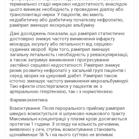
термінальної стадії ниркової недостатності, внаслідок
цього виникає необхідність у проведенні діалізу або
трансплантації нирки. У пацієнтів, які мають
недіабетичну або діабетичну початкову нефропатію,
раміприл зменшує екскрецію альбуміну.
Дані досліджень показали, що раміприл статистично
достовірно знижує частоту виникнення інфаркту
міокарда, інсульту або летальності від серцево-
судинних хвороб. Крім того, раміприл зменшує
загальну летальність і необхідність у реваскуляризації,
а також затримує виникнення і прогресування
застійної серцевої недостатності. Раміприл знижує
ризик розвитку нефропатії у загальній групі пацієнтів і
серед хворих на цукровий діабет. Раміприл також
істотно зменшує частоту виникнення мікроальбумінурії.
Такі ефекти спостерігалися у пацієнтів як з
артеріальною гіпертензією, так і з нормотензією.
Фармакокінетика.
Всмоктування. Після перорального прийому раміприл
швидко всмоктується зі шлунково-кишкового тракту.
Максимальні концентрації у плазмі крові досягаються
протягом 1 години. З огляду на кількість речовини,
виявленої у сечі, ступінь всмоктування становить
щонайменше 56 % і на нього суттєво не впливає