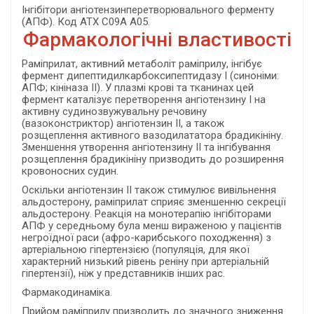
Інгібітори ангіотензинперетворювального ферменту
(АПФ). Код АТХ С09А А05.
Фармакологічні властивості
Раміприлат, активний метаболіт раміприлу, інгібує
фермент дипептидилкарбоксипептидазу I (синоніми:
АПФ; кініназа II). У плазмі крові та тканинах цей
фермент каталізує перетворення ангіотензину I на
активну судинозвужувальну речовину
(вазоконстриктор) ангіотензин II, а також
розщеплення активного вазодилататора брадикініну.
Зменшення утворення ангіотензину II та інгібування
розщеплення брадикініну призводить до розширення
кровоносних судин.
Оскільки ангіотензин II також стимулює вивільнення
альдостерону, раміприлат сприяє зменшенню секреції
альдостерону. Реакція на монотерапію інгібіторами
АПФ у середньому була менш вираженою у пацієнтів
негроїдної раси (афро-карибського походження) з
артеріальною гіпертензією (популяція, для якої
характерний низький рівень реніну при артеріальній
гіпертензії), ніж у представників інших рас.
Фармакодинаміка.
Прийом раміприлу призводить до значного зниження