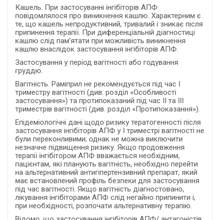
Кашель. При застосуванні інгібіторів АПФ
повідомлялося про виникнення кашлю. Характерним є
те, що кашель непродуктивний, тривалий і зникає після
припинення терапії. При диференціальній діагностиці
кашлю слід пам’ятати при можливість виникнення
кашлю внаслідок застосування інгібіторів АПФ.
Застосування у період вагітності або годування
груддю.
Вагітність. Раміприл не рекомендується під час I
триместру вагітності (див. розділ «Особливості
застосування») та протипоказаний під час II та III
триместрів вагітності (див. розділ «Протипоказання»).
Епідеміологічні дані щодо ризику тератогенності після
застосування інгібіторів АПФ у I триместрі вагітності не
були переконливими; однак не можна виключити
незначне підвищення ризику. Якщо продовження
терапії інгібітором АПФ вважається необхідним,
пацієнтам, які планують вагітність, необхідно перейти
на альтернативний антигіпертензивний препарат, який
має встановлений профіль безпеки для застосування
під час вагітності. Якщо вагітність діагностовано,
лікування інгібіторами АПФ слід негайно припинити і,
при необхідності, розпочати альтернативну терапію.
Відомо, що застосування інгібіторів АПФ/ антагоністів