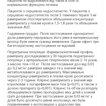
пацієнтів не відрізнялися від таких в осіб із
нормальною функцією печінки.
Пацієнти з серцевою недостатністю. У пацієнтів з
серцевою недостатністю після 2-тижневої терапії 5 мг
раміприлом спостерігалося збільшення концентрації
раміприлату у плазмі крові в 1,5-1,8 рази та збільшення
значення AUC.
Годування груддю. Після застосування однократної
дози раміприлу перорально його рівні в материнському
молоці були нижче границі виявлення. Однак ефект при
багатократному застосуванні не відомий.
Педіатрична популяція. Фармакокінетичний профіль
раміприлу досліджувався у 30 пацієнтів педіатричної
популяції з артеріальною гіпертензією віком 2-16 років,
з масою тіла >10 кг. Після застосування доз від 0,05
до 0,2 мг/кг раміприл швидко та у значній мірі
метаболізувався до раміприлату. Максимальні
концентрації раміприлату в плазмі крові досягалися
через 2-3 години. Кліренс раміприлату у значній мірі
корелював з логарифмом маси тіла (p<0,01), а також з
дозою препарату (p<0,001). Кліренс та об’єм розподілу
збільшувалися прямо пропорційно віку дітей у кожній
групі дозування. При застосуванні дози 0,05 мг/кг у
дітей було досягнуто рівнів експозиції, які були
порівнянними з експозицією у дорослих при