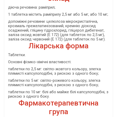
діюча речовина: раміприл;
1 таблетка містить раміприлу 2,5 мг або 5 мг, або 10 мг;
допоміжні речовини: целюлоза мікрокристалічна,
крохмаль прежелатинізований, кремнію діоксид
осаджений, гліцину гідрохлорид, гліцерол дибегенат,
заліза оксид жовтий (Е 172) (для таблеток по 2,5 мг),
заліза оксид червоний (Е 172) (для таблеток по 5 мг).
Лікарська форма
Таблетки.
Основні фізико-хімічні властивості:
таблетки по 2,5 мг: світло-жовтого кольору, злегка
плямисті капсулоподібні, з рискою з одного боку;
таблетки по 5 мг: світло-рожевого кольору, злегка
плямисті капсулоподібні, з рискою з одного боку;
таблетки по 10 мг: білі або майже білі капсулоподібні, з
рискою з одного боку.
Фармакотерапевтична
група