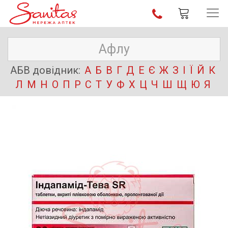
АБВ довідник:
А
Б
В
Г
Д
Е
Є
Ж
З
І
Ї
Й
К
Л
М
Н
О
П
Р
С
Т
У
Ф
Х
Ц
Ч
Ш
Щ
Ю
Я