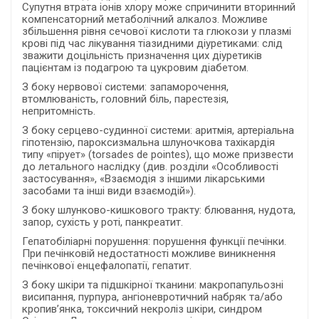
Супутня втрата іонів хлору може спричинити вторинний
компенсаторний метаболічний алкалоз. Можливе
збільшення рівня сечової кислоти та глюкози у плазмі
крові під час лікування тіазидними діуретиками: слід
зважити доцільність призначення цих діуретиків
пацієнтам із подагрою та цукровим діабетом.
З боку нервової системи: запаморочення,
втомлюваність, головний біль, парестезія,
непритомність.
З боку серцево-судинної системи: аритмія, артеріальна
гіпотензію, пароксизмальна шлуночкова тахікардія
типу «пірует» (torsades de pointes), що може призвести
до летального наслідку (див. розділи «Особливості
застосування», «Взаємодія з іншими лікарськими
засобами та інші види взаємодій»).
З боку шлунково-кишкового тракту: блювання, нудота,
запор, сухість у роті, панкреатит.
Гепатобіліарні порушення: порушення функції печінки.
При печінковій недостатності можливе виникнення
печінкової енцефалопатії, гепатит.
З боку шкіри та підшкірної тканини: макропапульозні
висипання, пурпура, ангіоневротичний набряк та/або
кропив’янка, токсичний некроліз шкіри, синдром