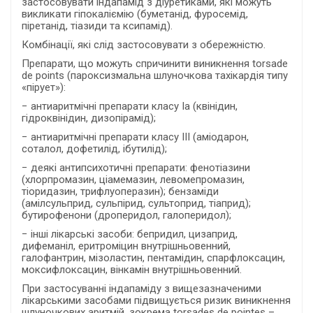
застосовувати індапамід з діуретиками, які можуть
викликати гіпокаліємію (буметанід, фуросемід,
піретанід, тіазиди та ксипамід).
Комбінації, які слід застосовувати з обережністю.
Препарати, що можуть спричинити виникнення torsade
de points (пароксизмальна шлуночкова тахікардія типу
«пірует»):
− антиаритмічні препарати класу Іа (квінідин,
гідроквінідин, дизопірамід);
− антиаритмічні препарати класу ІІІ (аміодарон,
соталол, дофетилід, ібутилід);
− деякі антипсихотичні препарати: фенотіазини
(хлорпромазин, ціамемазин, левомепромазин,
тіоридазин, трифлуоперазин); бензаміди
(амілсульприд, сульпірид, сультоприд, тіаприд);
бутирофенони (дроперидол, галоперидол);
− інші лікарські засоби: бепридил, цизаприд,
дифеманіл, еритроміцин внутрішньовенний,
галофантрин, мізоластин, пентамідин, спарфлоксацин,
моксифлоксацин, вінкамін внутрішньовенний.
При застосуванні індапаміду з вищезазначеними
лікарськими засобами підвищується ризик виникнення
шлуночкових аритмій, зокрема torsades de pointes –