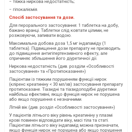
− тяжка ниркова недостатність;
− гіпокаліємія.
Спосіб застосування та дози.
Для перорального застосування: 1 таблетка на добу,
бажано вранці. Таблетки слід ковтати цілими, не
розжовуючи, запивати водою.
Максимальна добова доза 1,5 мг індапаміду (1
таблетка). Підвищення дози препарату не призводить
до підвищення антигіпертензивного ефекту, але
спричиняє збільшення його діуретичної дії.
Ниркова недостатність (див. розділи «Особливості
застосування» та «Протипоказання»)
Пацієнтам із тяжким порушенням функції нирок
(кліренс креатиніну < 30 мл/хв) застосування препарату
протипоказане. Тіазидні та тіазидоподібні діуретики
найбільш ефективні, якщо функція нирок не порушена
або якщо порушення є незначними.
Літній вік (див. розділ «Особливості застосування»)
У пацієнтів літнього віку рівень креатиніну у плазмі
крові повинен відповідати віку, масі тіла та статі.
Пацієнтам літнього віку індапамід можна призначати,
якщо функція нирок не порушена або якщо порушення