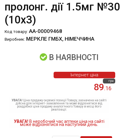
пролонг. дії 1.5мг №30
(10х3)
АА-00009468
Код товару:
МЕРКЛЕ ГМБХ, НІМЕЧЧИНА
Виробник:
В НАЯВНОСТІ
Інтернет ціна
грн
89
.16
УВАГА!
Ціна продажу окремої позиції Товару, зазначена на сайті
дійсна для інтернет- замовлення та може відрізнятися від
роздрібної ціни продажу аналогічного Товару в місці його
реалізації.
УВАГА!
В неробочий час аптеки ціна на сайті
може відрізнятися на наступний день.