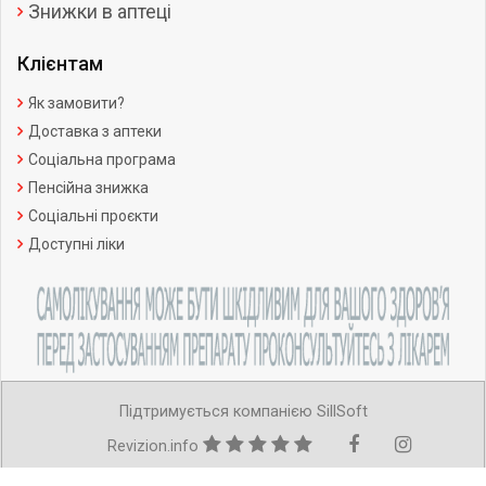
Знижки в аптеці
Клієнтам
Як замовити?
Доставка з аптеки
Соціальна програма
Пенсійна знижка
Соціальні проєкти
Доступні ліки
Підтримується компанією SillSoft
Revizion.info
Copyright ©Усі права захищено.