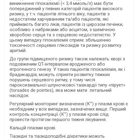
виникнення гіпокаліємії (< 3,4 ммоль/л) має бути
попереджений у певних категорій пацієнтів високого
ризику, у т.ч. пацієнтів літнього віку, пацієнтів з
недостатнім харчуванням та/або пацієнтів, які
приймають багато ліків, пацієнтів із цирозом печінки,
особливо з набряками або асцитом, з ішемічною
хворобою серця та з серцевою недостатністю. У
цьому випадку гіпокаліємія сприяє збільшенню
токсичності серцевих глікозидів та ризику розвитку
аритмій.
До групи підвищеного ризику також належать хворі з
подовженим QT-інтервалом вродженого або
ятрогенного генезу. У таких пацієнтів гіпокаліємія, як і
брадикардія, можуть сприяти розвитку тяжких
порушень серцевого ритму, у тому числі
пароксизмальної шлуночкової тахікардії типу «пірует»
(torsades de pointes), яка може мати летальний
наслідок.
+
Регулярний моніторинг визначення (К
) у плазмі крові є
необхідним у всіх випадках, зазначених вище. Перший
+
контроль концентрації (К
) у плазмі крові слід
провести протягом першого тижня лікування.
Кальцій плазми крові.
Тіазидні та тіазидоподібні діуретики можуть