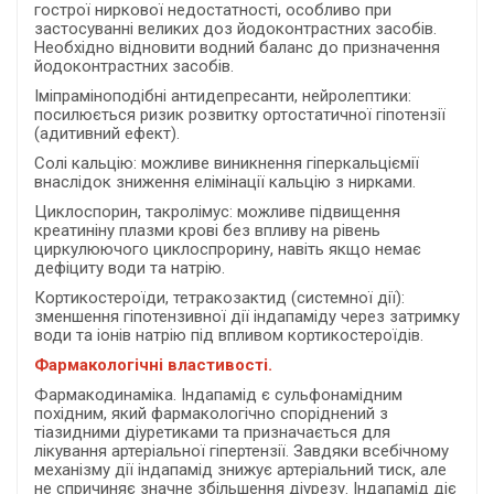
гострої ниркової недостатності, особливо при
застосуванні великих доз йодоконтрастних засобів.
Необхідно відновити водний баланс до призначення
йодоконтрастних засобів.
Іміпраміноподібні антидепресанти, нейролептики:
посилюється ризик розвитку ортостатичної гіпотензії
(адитивний ефект).
Солі кальцію: можливе виникнення гіперкальціємії
внаслідок зниження елімінації кальцію з нирками.
Циклоспорин, такролімус: можливе підвищення
креатиніну плазми крові без впливу на рівень
циркулюючого циклоспрорину, навіть якщо немає
дефіциту води та натрію.
Кортикостероїди, тетракозактид (системної дії):
зменшення гіпотензивної дії індапаміду через затримку
води та іонів натрію під впливом кортикостероїдів.
Фармакологічні властивості.
Фармакодинаміка. Індапамід є сульфонамiдним
похідним, який фармакологiчно споріднений з
тiазидними діуретиками та призначається для
лікування артеріальної гіпертензії. Завдяки всебічному
механізму дії індапамід знижує артеріальний тиск, але
не спричиняє значне збільшення діурезу. Індапамід діє