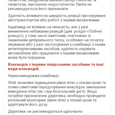
галактози, синдромом мальабсорбції глюкози та
галактози, лактазною недостатністю Лаппа не
рекомендується його призначати.
Здатність впливати на швидкість реакції при керуванні
автотранспортом або роботі з іншими механізмами.
Індапамід не впливає на пильність, але у разі
виникнення небажаних реакцій (див. розділ «Побічні
реакції»), у тому числі симптомів, пов’язаних зі
зниженням артеріального тиску, особливо на початку
лікування або у разі застосування у комбінації з іншим
антигіпертензивним засобом, здатність керувати
автомобілем або працювати з іншими механізмами
може бути порушена.
Взаємодія з іншими лікарськими засобами та інші
види взаємодій.
Нерекомендовані комбінації.
Літій: можливе підвищення рівня літію у плазмі крові та
поява симптомів передозування внаслідок зменшення
виведення літію (як і при безсольовій дієті). Якщо
потрібне призначення діуретика, необхідно проводити
ретельний моніторинг рівня літію у плазмі крові та
адаптувати його дозу.
Діуретики: не рекомендується одночасно