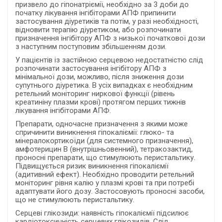
призвело до гіпонатріємії, необхідно за 3 доби до
початку лікування інгібіторами АПФ припинити
застосування діуретиків та потім, у разі необхідності,
відновити терапію діуретиком, або розпочинати
призначення інгібітору АПФ з низької початкової дози
з наступним поступовим збільшенням дози.
У пацієнтів із застійною серцевою недостатністю слід
розпочинати застосування інгібітору АПФ з
мінімальної дози, можливо, після зниження дози
супутнього діуретика. В усіх випадках є необхідним
ретельний моніторинг ниркової функції (рівень
креатиніну плазми крові) протягом перших тижнів
лікування інгібіторами АПФ.
Препарати, одночасне призначення з якими може
спричинити виникнення гіпокаліємії: глюко- та
мінералокортикоїди (для системного призначення),
амфотерицин В (внутрішньовенний), тетракозактид,
проносні препарати, що стимулюють перистальтику.
Підвищується ризик виникнення гіпокаліємії
(адитивний ефект). Необхідно проводити ретельний
моніторинг рівня калію у плазмі крові та при потребі
адаптувати його дозу. Застосовують проносні засоби,
що не стимулюють перистальтику.
Серцеві глікозиди: наявність гіпокаліємії підсилює
кардіотоксичність серцевих глікозидів. Слід