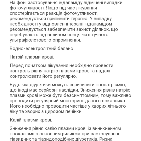
На фоні застосування індапаміду відмічені випадки
фоточутливості. Якщо під час лікування
спостерігається реакція фоточутливості,
рекомендується припинити терапію. У випадку
необхідності у відновленні терапії індапамідом
рекомендується забезпечити захист ділянок, що
перебувають під впливом сонця чи штучного
ультрафіолетового опромінення.
Водно-електролітний баланс
Натрій плазми крові.
Перед початком лікування необхідно провести
контроль рівня натрію плазми крові, та надалі
контролювати його регулярно.
Будь-які діуретики можуть спричинити гіпонатріємію,
що іноді має серйозні наслідки. Зниження рівнів натрію
плазми крові може бути безсимптомним, тому важливо
проводити регулярний моніторинг даного показника.
Його необхідно проводити частіше у хворих літнього
віку та хворих з цирозом печінки.
Калій плазми крові.
Зниження рівня калію плазми крові із виникненням
гіпокаліємії є основним ризиком при застосуванні
тіазидних та тіазидоподібних діуретиків. Ризик