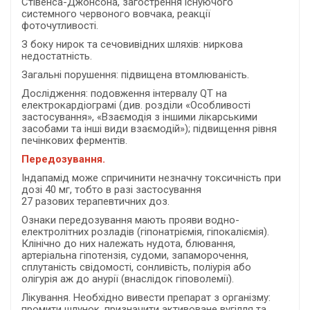
Стівенса-Джонсона, загострення існуючого
системного червоного вовчака, реакції
фоточутливості.
З боку нирок та сечовивідних шляхів: ниркова
недостатність.
Загальні порушення: підвищена втомлюваність.
Дослідження: подовження інтервалу QT на
електрокардіограмі (див. розділи «Особливості
застосування», «Взаємодія з іншими лікарськими
засобами та інші види взаємодій»); підвищення рівня
печінкових ферментів.
Передозування.
Індапамід може спричинити незначну токсичність при
дозі 40 мг, тобто в разі застосування
27 разових терапевтичних доз.
Ознаки передозування мають прояви водно-
електролiтних розладiв (гiпонатрiємiя, гiпокалiємiя).
Клiнiчно до них належать нудота, блювання,
артеріальна гiпотензiя, судоми, запаморочення,
сплутаність свідомості, сонливiсть, полiурiя або
олiгурiя аж до анурiї (внаслiдок гiповолемiї).
Лікування. Необхідно вивести препарат з організму:
промити шлунок, призначити активоване вугілля та