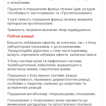
є незначними.
Пацієнти із порушенням функції печінки (див. розділи
«Особливості застосування» та «Протипоказання»)
У разі тяжкого порушення функції печінки лікування
препаратом протипоказане.
Тривалість лікування визначає лікар індивідуально.
Побічні реакції.
Більшість небажаних ефектів, як клінічних, так і з боку
лабораторних показників, є дозозалежними.
Тіазидоподібні діуретики, у тому числі індапамід,
можуть спричинити небажані ефекти, зазначені нижче.
З боку системи крові та лімфатичної системи:
тромбоцитопенія, лейкопенія, агранулоцитоз,
апластична анемія, гемолітична анемія.
Порушення з боку імунної системи: реакції
гіперчутливості, переважно дерматологічні реакції,
особливо у пацієнтів, схильних до алергічних та
астматичних реакцій.
Порушення метаболізму: гіперкальціємія, гіпокаліємія.
Гіпонатріємія з гіповолемією може призвести до
виникнення дегідратації та ортостатичної гіпотензії.