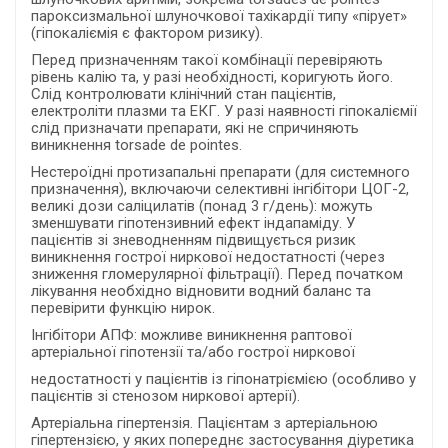
пароксизмальної шлуночкової тахікардії типу «пірует»
(гіпокаліємія є фактором ризику).
Перед призначенням такої комбінації перевіряють
рівень калію та, у разі необхідності, коригують його.
Слід контролювати клінічний стан пацієнтів,
електроліти плазми та ЕКГ. У разі наявності гіпокаліємії
слід призначати препарати, які не спричиняють
виникнення torsade de pointes.
Нестероїдні протизапальні препарати (для системного
призначення), включаючи селективні інгібітори ЦОГ-2,
великі дози саліцилатів (понад 3 г/день): можуть
зменшувати гіпотензивний ефект індапаміду. У
пацієнтів зі зневодненням підвищується ризик
виникнення гострої ниркової недостатності (через
зниження гломерулярної фільтрації). Перед початком
лікування необхідно відновити водний баланс та
перевірити функцію нирок.
Інгібітори АПФ: можливе виникнення раптової
артеріальної гіпотензії та/або гострої ниркової
недостатності у пацієнтів із гіпонатріємією (особливо у
пацієнтів зі стенозом ниркової артерії).
Артеріальна гіпертензія. Пацієнтам з артеріальною
гіпертензією, у яких попереднє застосування діуретика