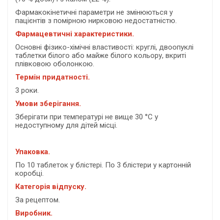
Фармакокiнетичнi параметри не змiнюються у
пацiєнтiв з помірною нирковою недостатнiстю.
Фармацевтичні характеристики.
Основні фізико-хімічні властивості: круглі, двоопуклі
таблетки білого або майже білого кольору, вкриті
плівковою оболонкою.
Термін придатності.
3 роки.
Умови зберігання.
Зберігати при температурі не вище 30 °С у
недоступному для дітей місці.
Упаковка.
По 10 таблеток у блістері. По 3 блістери у картонній
коробці.
Категорія відпуску.
За рецептом.
Виробник.