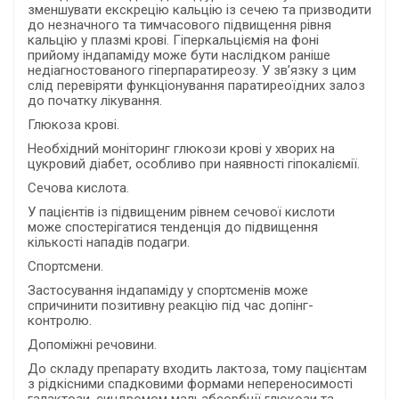
зменшувати екскрецію кальцію із сечею та призводити
до незначного та тимчасового підвищення рівня
кальцію у плазмі крові. Гіперкальціємія на фоні
прийому індапаміду може бути наслідком раніше
недіагностованого гіперпаратиреозу. У зв’язку з цим
слід перевіряти функціонування паратиреоїдних залоз
до початку лікування.
Глюкоза крові.
Необхідний моніторинг глюкози крові у хворих на
цукровий діабет, особливо при наявності гіпокаліємії.
Сечова кислота.
У пацієнтів із підвищеним рівнем сечової кислоти
може спостерігатися тенденція до підвищення
кількості нападів подагри.
Спортсмени.
Застосування індапаміду у спортсменів може
спричинити позитивну реакцію під час допінг-
контролю.
Допоміжні речовини.
До складу препарату входить лактоза, тому пацієнтам
з рідкісними спадковими формами непереносимості