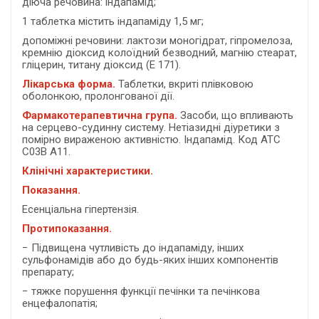
діюча речовина: індапамід;
1 таблетка містить індапаміду 1,5 мг;
допоміжні речовини: лактози моногідрат, гіпромелоза,
кремнію діоксид колоїдний безводний, магнію стеарат,
гліцерин, титану діоксид (Е 171).
Лікарська форма.
Таблетки, вкриті плівковою
оболонкою, пролонгованої дії.
Фармакотерапевтична група.
Засоби, що впливають
на серцево-судинну систему. Нетіазидні діуретики з
помірно вираженою активністю. Індапамід. Код АТС
С03В А11.
Клінічні характеристики.
Показання.
Есенціальна гіпертензія.
Протипоказання.
− Підвищена чутливість до індапаміду, інших
сульфонамідів або до будь-яких інших компонентів
препарату;
− тяжке порушення функції печінки та печінкова
енцефалопатія;