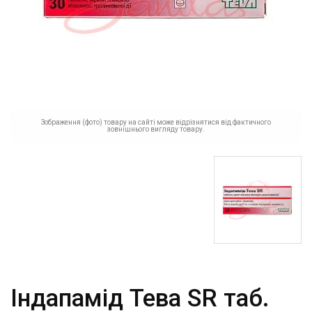
Зображення (фото) товару на сайті може відрізнятися від фактичного
зовнішнього вигляду товару.
Індапамід Тева SR таб.