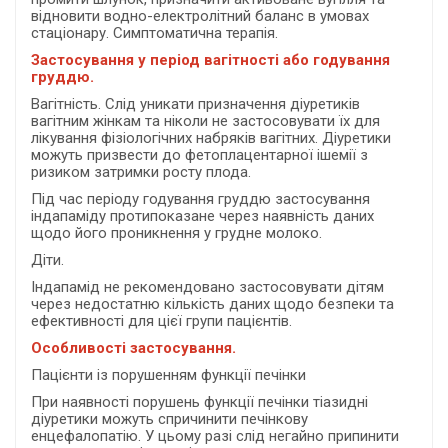
відновити водно-електролітний баланс в умовах
стаціонару. Симптоматична терапія.
Застосування у період вагітності або годування
груддю.
Вагітність. Слід уникати призначення діуретиків
вагітним жінкам та ніколи не застосовувати їх для
лікування фізіологічних набряків вагітних. Діуретики
можуть призвести до фетоплацентарної ішемії з
ризиком затримки росту плода.
Під час періоду годування груддю застосування
індапаміду протипоказане через наявність даних
щодо його проникнення у грудне молоко.
Діти.
Індапамід не рекомендовано застосовувати дітям
через недостатню кількість даних щодо безпеки та
ефективності для цієї групи пацієнтів.
Особливості застосування.
Пацієнти із порушенням функції печінки
При наявності порушень функції печінки тіазидні
діуретики можуть спричинити печінкову
енцефалопатію. У цьому разі слід негайно припинити