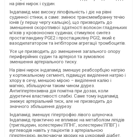
на рівні нирок і судин.
Індапамід має високу ліпофільність і діє на рівні
судинної стінки, а саме: змінює трансмембранну течію
іонів (у першу чергу кальцію), що призводить до
зменшення скоротливої здатності волокон гладеньких
м’язів у кровоносних судинах; стимулює синтез
простагландину PGE2 i простациклiну PGI2, який є
вазодилататором та iнгiбiтором агрегацiї тромбоцитiв.
Усе це призводить до зменшення загального опору
периферійних судин та артеріол та зумовлює
зменшення артеріального тиску.
На рівні нирок індапамiд зменшує реабсорбцiю натрiю
у кортикальному сегментi, пiдвищує видiлення натрiю i
хлору в сечу, меншою мiрою – видiлення калiю i
магнiю, збiльшуючи таким чином дiурез.
Антигiпертензивна дiя помiтна при дозах, коли
дiуретичнi властивостi слабкi. Саме тому індапамід
знижує артеріальний тиск, але не призводить до
значного збільшення діурезу.
Індапамід зменшує гiпертрофiю лiвого шлуночка.
Індапамiд практично не впливає на метаболiзм лiпiдiв
(тригліцерин, холестерин/ЛПНГ, холестерин/ЛПВГ) і
вуглеводiв навiть у пацієнтів з артеріальною
гіпертензією, включаючи хворих на цукровий діабет.