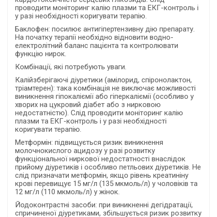
проводити моніторинг калію плазми та ЕКГ-контроль і
у разі необхідності коригувати терапію.
Баклофен: посилює антигіпертензивну дію препарату.
На початку терапії необхідно відновити водно-
електролітний баланс пацієнта та контролювати
функцію нирок.
Комбінації, які потребують уваги.
Калійзберігаючі діуретики (амілорид, спіронолактон,
тріамтерен): така комбінація не виключає можливості
виникнення гіпокаліємії або гіперкаліємії (особливо у
хворих на цукровий діабет або з нирковою
недостатністю). Слід проводити моніторинг калію
плазми та ЕКГ-контроль і у разі необхідності
коригувати терапію.
Метформін: підвищується ризик виникнення
молочнокислого ацидозу у разі розвитку
функціональної ниркової недостатності внаслідок
прийому діуретиків і особливо петльових діуретиків. Не
слід призначати метформін, якщо рівень креатиніну
крові перевищує 15 мг/л (135 мкмоль/л) у чоловіків та
12 мг/л (110 мкмоль/л) у жінок.
Йодоконтрастні засоби: при виникненні дегідратації,
спричиненої діуретиками, збільшується ризик розвитку