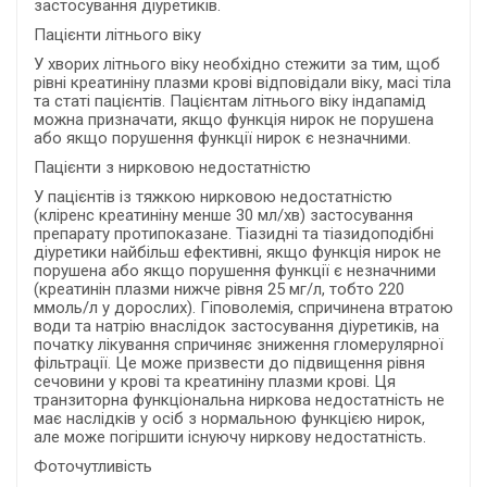
застосування діуретиків.
Пацієнти літнього віку
У хворих літнього віку необхідно стежити за тим, щоб
рівні креатиніну плазми крові відповідали віку, масі тіла
та статі пацієнтів. Пацієнтам літнього віку індапамід
можна призначати, якщо функція нирок не порушена
або якщо порушення функції нирок є незначними.
Пацієнти з нирковою недостатністю
У пацієнтів із тяжкою нирковою недостатністю
(кліренс креатиніну менше 30 мл/хв) застосування
препарату протипоказане. Тіазидні та тіазидоподібні
діуретики найбільш ефективні, якщо функція нирок не
порушена або якщо порушення функції є незначними
(креатинін плазми нижче рівня 25 мг/л, тобто 220
ммоль/л у дорослих). Гіповолемія, спричинена втратою
води та натрію внаслідок застосування діуретиків, на
початку лікування спричиняє зниження гломерулярної
фільтрації. Це може призвести до підвищення рівня
сечовини у крові та креатиніну плазми крові. Ця
транзиторна функціональна ниркова недостатність не
має наслідків у осіб з нормальною функцією нирок,
але може погіршити існуючу ниркову недостатність.
Фоточутливість