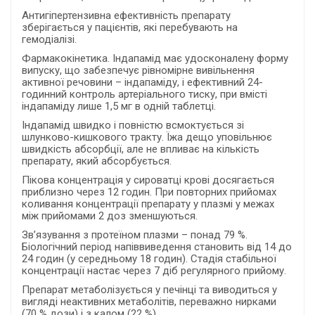
Антигiпертензивна ефективність препарату
зберігається у пацієнтів, які перебувають на
гемодіалізі.
Фармакокінетика. Індапамід має удосконалену форму
випуску, що забезпечує рівномірне вивільнення
активної речовини – індапаміду, і ефективний 24-
годинний контроль артеріального тиску, при вмісті
індапаміду лише 1,5 мг в одній таблетці.
Індапамід швидко і повністю всмоктується зі
шлунково-кишкового тракту. Їжа дещо уповільнює
швидкість абсорбції, але не впливає на кількість
препарату, який абсорбується.
Пікова концентрація у сироватці крові досягається
приблизно через 12 годин. При повторних прийомах
коливання концентрації препарату у плазмі у межах
між прийомами 2 доз зменшуються.
Зв’язування з протеїном плазми – понад 79 %.
Бiологiчний перiод напiввиведення становить вiд 14 до
24 годин (у середньому 18 годин). Стадія стабільної
концентрації настає через 7 діб регулярного прийому.
Препарат метаболізується у печінці та виводиться у
вигляді неактивних метаболітів, переважно нирками
(70 % дози) i з калом (22 %).