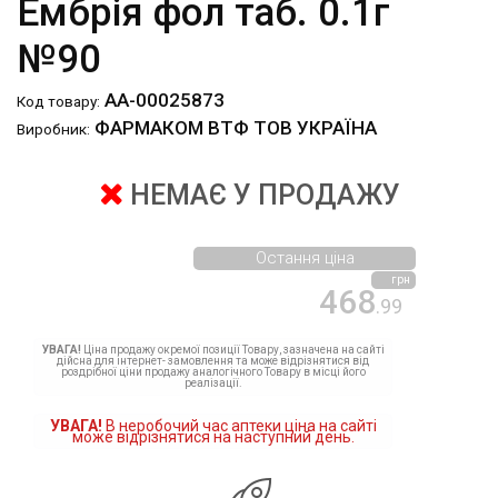
Ембрія фол таб. 0.1г
№90
АА-00025873
Код товару:
ФАРМАКОМ ВТФ ТОВ УКРАЇНА
Виробник:
НЕМАЄ У ПРОДАЖУ
Остання ціна
грн
468
.99
УВАГА!
Ціна продажу окремої позиції Товару, зазначена на сайті
дійсна для інтернет- замовлення та може відрізнятися від
роздрібної ціни продажу аналогічного Товару в місці його
реалізації.
УВАГА!
В неробочий час аптеки ціна на сайті
може відрізнятися на наступний день.