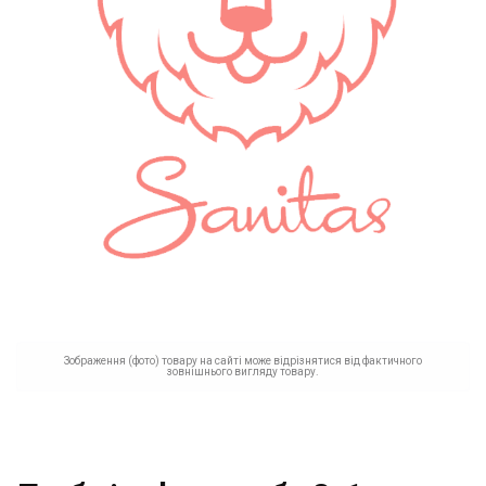
Зображення (фото) товару на сайті може відрізнятися від фактичного
зовнішнього вигляду товару.