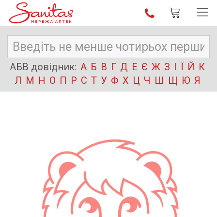
АБВ довідник:
А
Б
В
Г
Д
Е
Є
Ж
З
І
Ї
Й
К
Л
М
Н
О
П
Р
С
Т
У
Ф
Х
Ц
Ч
Ш
Щ
Ю
Я