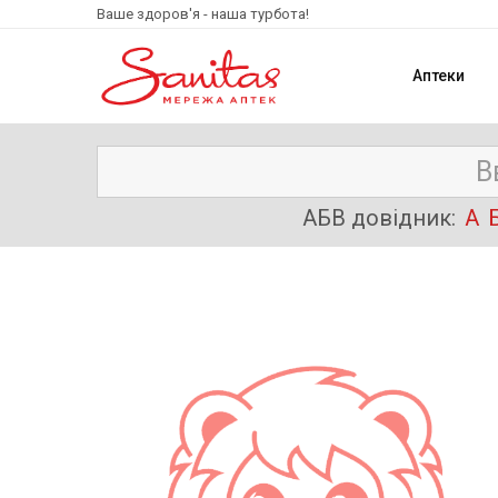
Ваше здоров'я - наша турбота!
Аптеки
АБВ довідник:
А