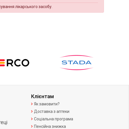
сування лікарського засобу.
Клієнтам
Як замовити?
Доставка з аптеки
Соціальна програма
еці
Пенсійна знижка