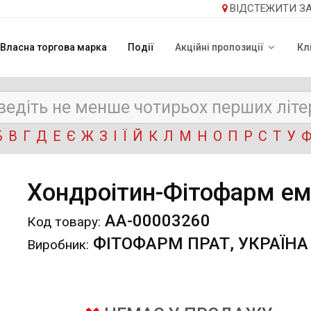
ВІДСТЕЖИТИ З
Власна торгова марка
Події
Акційні пропозиції
Кл
Б
В
Г
Д
Е
Є
Ж
З
І
Ї
Й
К
Л
М
Н
О
П
Р
С
Т
У
Хондроітин-Фітофарм ем
АА-00003260
Код товару:
ФІТОФАРМ ПРАТ, УКРАЇНА
Виробник: