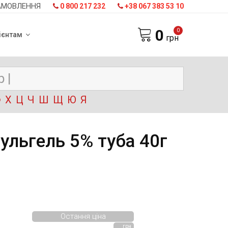
АМОВЛЕННЯ
0 800 217 232
+38 067 383 53 10
0
0
ієнтам
грн
Ф
Х
Ц
Ч
Ш
Щ
Ю
Я
ульгель 5% туба 40г
Остання ціна
грн