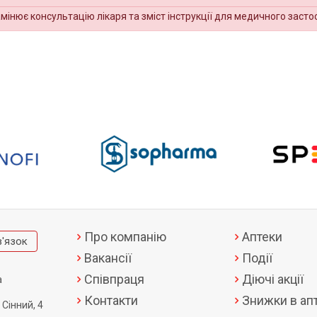
амінює консультацію лікаря та зміст інструкції для медичного засто
Про компанію
Аптеки
в'язок
Вакансії
Події
Співпраця
Діючі акції
а
Контакти
Знижки в апт
 Сінний, 4