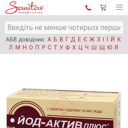
АБВ довідник:
А
Б
В
Г
Д
Е
Є
Ж
З
І
Ї
Й
К
Л
М
Н
О
П
Р
С
Т
У
Ф
Х
Ц
Ч
Ш
Щ
Ю
Я