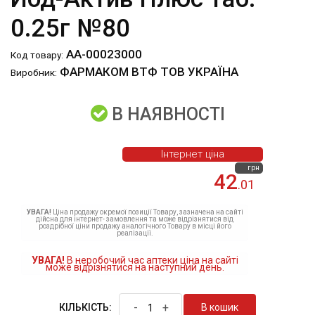
0.25г №80
АА-00023000
Код товару:
ФАРМАКОМ ВТФ ТОВ УКРАЇНА
Виробник:
В НАЯВНОСТІ
Інтернет ціна
грн
42
.01
УВАГА!
Ціна продажу окремої позиції Товару, зазначена на сайті
дійсна для інтернет- замовлення та може відрізнятися від
роздрібної ціни продажу аналогічного Товару в місці його
реалізації.
УВАГА!
В неробочий час аптеки ціна на сайті
може відрізнятися на наступний день.
-
+
В кошик
КІЛЬКІСТЬ: