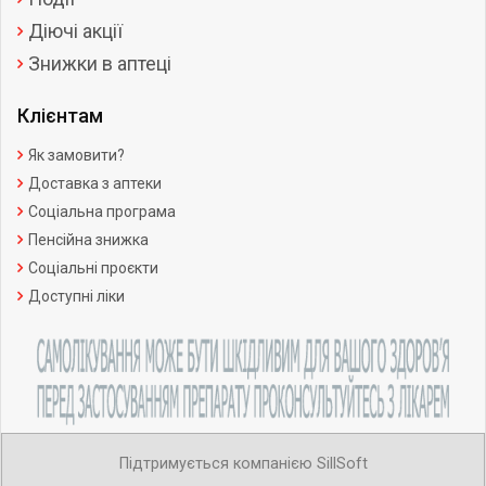
Діючі акції
Знижки в аптеці
Клієнтам
Як замовити?
Доставка з аптеки
Соціальна програма
Пенсійна знижка
Соціальні проєкти
Доступні ліки
Підтримується компанією SillSoft