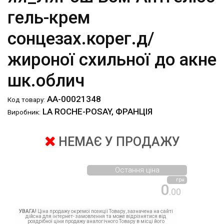
гель-крем
сонцезах.корег.д/
жироної схильної до акне
шк.облич
АА-00021348
Код товару:
LA ROCHE-POSAY, ФРАНЦІЯ
Виробник:
НЕМАЄ У ПРОДАЖУ
Остання ціна
грн
0
.00
УВАГА!
Ціна продажу окремої позиції Товару, зазначена на сайті
дійсна для інтернет- замовлення та може відрізнятися від
роздрібної ціни продажу аналогічного Товару в місці його