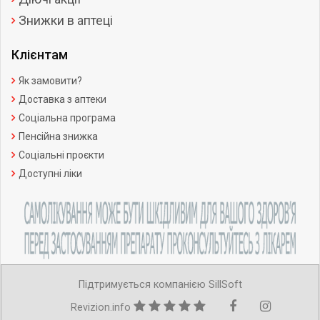
Знижки в аптеці
Клієнтам
Як замовити?
Доставка з аптеки
Соціальна програма
Пенсійна знижка
Соціальні проєкти
Доступні ліки
Підтримується компанією SillSoft
Revizion.info