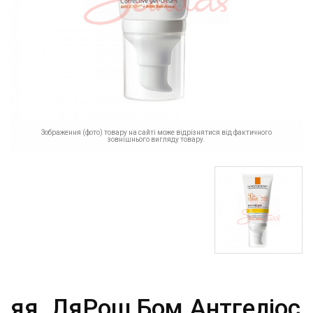
Зображення (фото) товару на сайті може відрізнятися від фактичного
зовнішнього вигляду товару.
яя_ЛяРош Бом Антгеліос