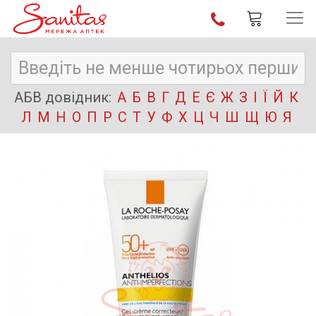
АБВ довідник:
А
Б
В
Г
Д
Е
Є
Ж
З
І
Ї
Й
К
Л
М
Н
О
П
Р
С
Т
У
Ф
Х
Ц
Ч
Ш
Щ
Ю
Я