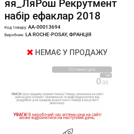
яя_ЛяРош Рекрутмент
набір ефаклар 2018
АА-00013694
Код товару:
LA ROCHE-POSAY, ФРАНЦІЯ
Виробник:
НЕМАЄ У ПРОДАЖУ
Остання ціна
грн
0
.00
УВАГА!
Ціна продажу окремої позиції Товару, зазначена на сайті
дійсна для інтернет- замовлення та може відрізнятися від
роздрібної ціни продажу аналогічного Товару в місці його
реалізації.
УВАГА!
В неробочий час аптеки ціна на сайті
може відрізнятися на наступний день.