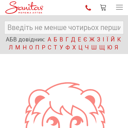
АБВ довідник:
А
Б
В
Г
Д
Е
Є
Ж
З
І
Ї
Й
К
Л
М
Н
О
П
Р
С
Т
У
Ф
Х
Ц
Ч
Ш
Щ
Ю
Я