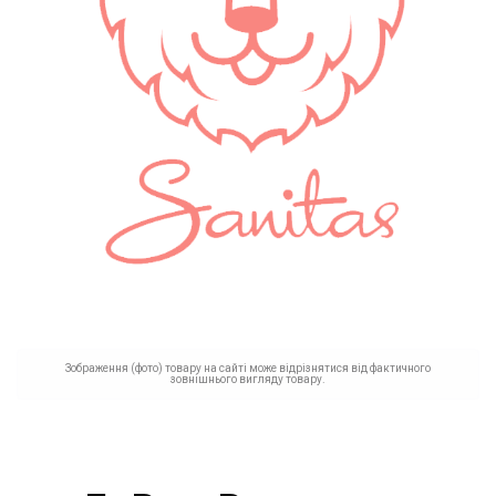
Зображення (фото) товару на сайті може відрізнятися від фактичного
зовнішнього вигляду товару.