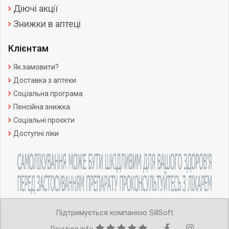
Діючі акції
Знижки в аптеці
Клієнтам
Як замовити?
Доставка з аптеки
Соціальна програма
Пенсійна знижка
Соціальні проєкти
Доступні ліки
Підтримується компанією SillSoft