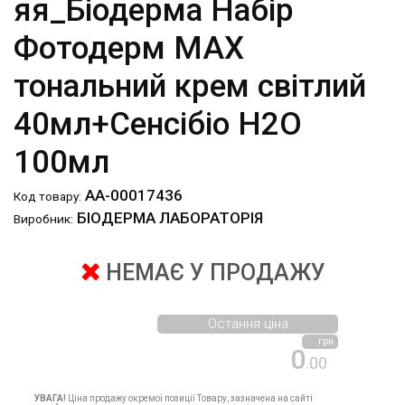
яя_Біодерма Набір
Фотодерм MAX
тональний крем світлий
40мл+Сенсібіо Н2О
100мл
АА-00017436
Код товару:
БІОДЕРМА ЛАБОРАТОРІЯ
Виробник:
НЕМАЄ У ПРОДАЖУ
Остання ціна
грн
0
.00
УВАГА!
Ціна продажу окремої позиції Товару, зазначена на сайті