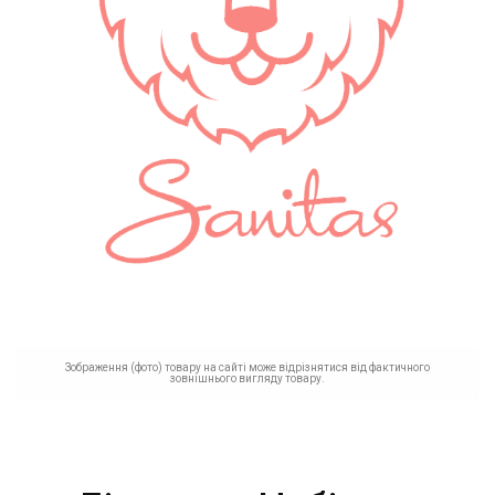
Зображення (фото) товару на сайті може відрізнятися від фактичного
зовнішнього вигляду товару.