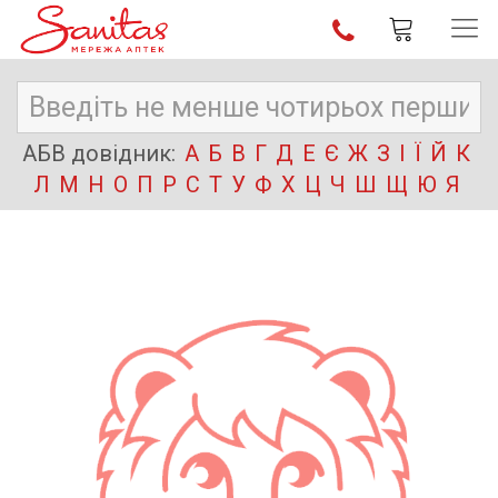
АБВ довідник:
А
Б
В
Г
Д
Е
Є
Ж
З
І
Ї
Й
К
Л
М
Н
О
П
Р
С
Т
У
Ф
Х
Ц
Ч
Ш
Щ
Ю
Я