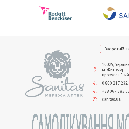
Зворотній з
10029, Україн
м. Житомир
провулок 1-ий
0 800 217 232
+38 067 383 5
sanitas.ua