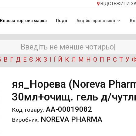
ВІДСТЕЖИТИ З
Власна торгова марка
Події
Акційні пропозиції
Кл
Б
В
Г
Д
Е
Є
Ж
З
І
Ї
Й
К
Л
М
Н
О
П
Р
С
Т
У
яя_Норева (Noreva Pharm
30мл+очищ. гель д/чутл
АА-00019082
Код товару:
NOREVA PHARMA
Виробник: