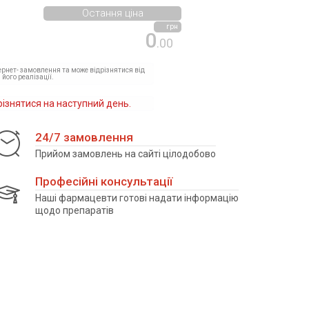
Остання ціна
грн
0
.00
тернет- замовлення та може відрізнятися від
 його реалізації.
різнятися на наступний день.
24/7 замовлення
Прийом замовлень на сайті цілодобово
Професійні консультації
Наші фармацевти готові надати інформацію
щодо препаратів