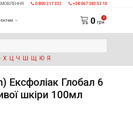
АМОВЛЕННЯ
0 800 217 232
+38 067 383 53 10
0
0
ієнтам
грн
Ф
Х
Ц
Ч
Ш
Щ
Ю
Я
) Ексфоліак Глобал 6
ивої шкіри 100мл