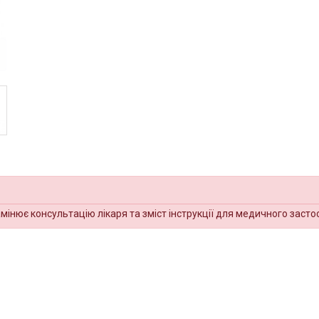
амінює консультацію лікаря та зміст інструкції для медичного засто