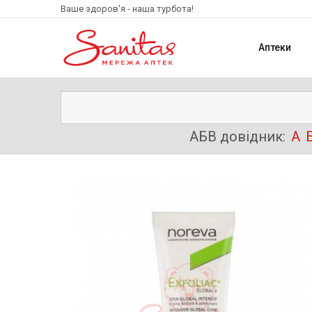
Ваше здоров'я - наша турбота!
Аптеки
АБВ довідник:
А