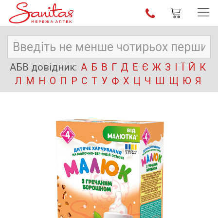
АБВ довідник:
А
Б
В
Г
Д
Е
Є
Ж
З
І
Ї
Й
К
Л
М
Н
О
П
Р
С
Т
У
Ф
Х
Ц
Ч
Ш
Щ
Ю
Я