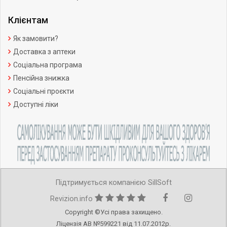
Клієнтам
Як замовити?
Доставка з аптеки
Соціальна програма
Пенсійна знижка
Соціальні проєкти
Доступні ліки
Підтримується компанією SillSoft
Revizion.info
Copyright ©Усі права захищено.
Ліцензія АВ №599221 від 11.07.2012р.