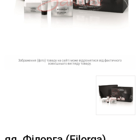
Зображення (фото) товару на сайті може відрізнятися від фактичного
зовнішнього вигляду товару.
яя_Філорга (Filorga)