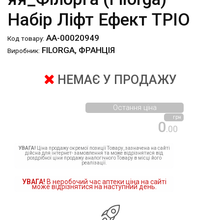
Набір Ліфт Ефект ТРІО
АА-00020949
Код товару:
FILORGA, ФРАНЦІЯ
Виробник:
НЕМАЄ У ПРОДАЖУ
Остання ціна
грн
0
.00
УВАГА!
Ціна продажу окремої позиції Товару, зазначена на сайті
дійсна для інтернет- замовлення та може відрізнятися від
роздрібної ціни продажу аналогічного Товару в місці його
реалізації.
УВАГА!
В неробочий час аптеки ціна на сайті
може відрізнятися на наступний день.