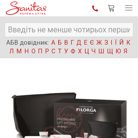
АБВ довідник:
А
Б
В
Г
Д
Е
Є
Ж
З
І
Ї
Й
К
Л
М
Н
О
П
Р
С
Т
У
Ф
Х
Ц
Ч
Ш
Щ
Ю
Я