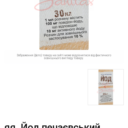
Зображення (фото) товару на сайті може відрізнятися від фактичного
зовнішнього вигляду товару.
яя_Йод печаєвський