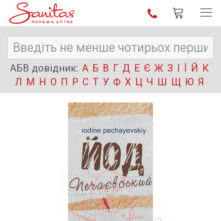
АБВ довідник:
А
Б
В
Г
Д
Е
Є
Ж
З
І
Ї
Й
К
Л
М
Н
О
П
Р
С
Т
У
Ф
Х
Ц
Ч
Ш
Щ
Ю
Я