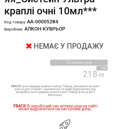
краплі очні 10мл***
АА-00005284
Код товару:
АЛКОН-КУВРЬОР
Виробник:
НЕМАЄ У ПРОДАЖУ
Остання ціна
грн
218
.88
УВАГА!
Ціна продажу окремої позиції Товару, зазначена на сайті
дійсна для інтернет- замовлення та може відрізнятися від
роздрібної ціни продажу аналогічного Товару в місці його
реалізації.
УВАГА!
В неробочий час аптеки ціна на сайті
може відрізнятися на наступний день.