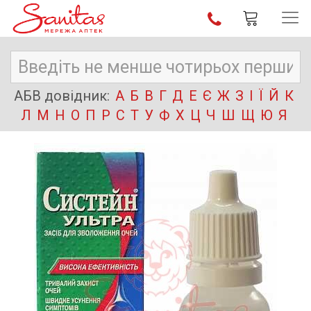
АБВ довідник:
А
Б
В
Г
Д
Е
Є
Ж
З
І
Ї
Й
К
Л
М
Н
О
П
Р
С
Т
У
Ф
Х
Ц
Ч
Ш
Щ
Ю
Я