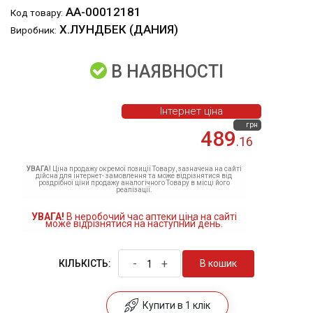
АА-00012181
Код товару:
Х.ЛУНДБЕК (ДАНИЯ)
Виробник:
В НАЯВНОСТІ
Інтернет ціна
грн
489
.16
УВАГА!
Ціна продажу окремої позиції Товару, зазначена на сайті
дійсна для інтернет- замовлення та може відрізнятися від
роздрібної ціни продажу аналогічного Товару в місці його
реалізації.
УВАГА!
В неробочий час аптеки ціна на сайті
може відрізнятися на наступний день.
-
+
В кошик
КІЛЬКІСТЬ:
Купити в 1 клік