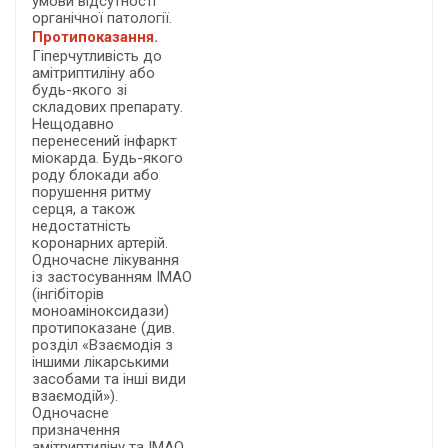
умови відсутності
органічної патології.
Протипоказання.
Гіперчутливість до
амітриптиліну або
будь-якого зі
складових препарату.
Нещодавно
перенесений інфаркт
міокарда. Будь-якого
роду блокади або
порушення ритму
серця, а також
недостатність
коронарних артерій.
Одночасне лікування
із застосуванням ІМАО
(інгібіторів
моноаміноксидази)
протипоказане (див.
розділ «Взаємодія з
іншими лікарськими
засобами та інші види
взаємодій»).
Одночасне
призначення
амітриптиліну та ІМАО