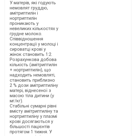
У матерів, які годують
немовлят груддю,
амітриптилін і
нортриптилін
проникають у
невеликих кількостях у
грудне молоко.
Співвідношення
концентрації у молоці і
сироватці крові у
жінок становить 1:2.
Розрахункова добова
кількість (амітриптилін
+ нортриптилін), що
надходить немовляті,
становить приблизно
2 % дози амітриптиліну
матері, віднесеної з
масою тіла дитини (у
мг/кг).
Стабільні сумарні рівні
вмісту амітриптиліну та
нортриптиліну у плазмі
крові досягаються у
більшості пацієнтів
протягом 1 тижня. У