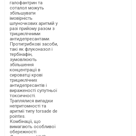
галофантрин та
соталол можуть
збільшувати
імовірність
шлуночкових аритмій у
разі прийому разом з
трициклічними
антидепресантами.
Протигрибкові засоби,
такі як флуконазол і
тербінафін,
зумовлюють
збільшення
концентрації в
сироватці крові
трициклічних
антидепресантів і
вираженості супутньої
токсичності.
Траплялися випадки
непритомності та
аритмії типу torsade de
pointes.
Комбінації, що
вимагають особливої
обережності