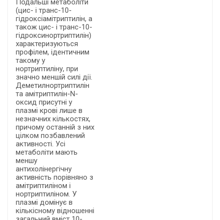
Подальші метаболіти
(цис- і транс-10-
гідроксіамітриптилін, а
також цис- і транс-10-
гідроксинортриптилін)
характеризуються
профілем, ідентичним
такому у
нортриптиліну, при
значно меншій силі дії.
Деметилнортриптилін
та амітриптилін-N-
оксид присутні у
плазмі крові лише в
незначних кількостях,
причому останній з них
цілком позбавлений
активності. Усі
метаболіти мають
меншу
антихолінергічну
активність порівняно з
амітриптиліном і
нортриптиліном. У
плазмі домінує в
кількісному відношенні
загальний вміст 10-