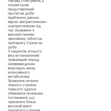
такому стані рівень у
плазмі крові
представлений
протягом доби
приблизно рівною
мірою амітриптиліном і
нортриптиліном під
час лікування з
використанням
звичайних таблеток
препарату 3 рази на
добу.
У пацієнтів літнього
віку встановлений
триваліший період
напіввиведення
внаслідок менш
інтенсивного
метаболізму.
Ураження печінки
певного ступеня
тяжкості здатне
обмежити печінкове
поглинання, що
зумовлює більш
високий вміст
препарату у плазмі