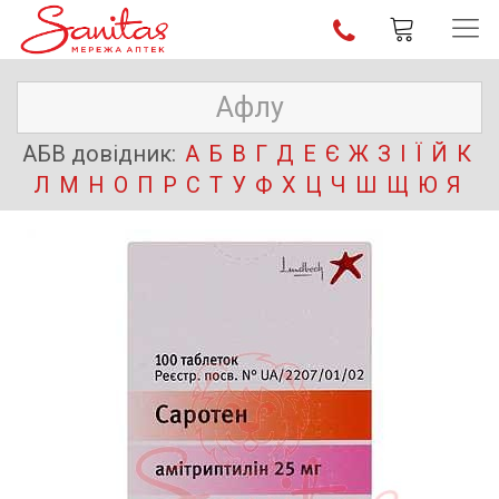
АБВ довідник:
А
Б
В
Г
Д
Е
Є
Ж
З
І
Ї
Й
К
Л
М
Н
О
П
Р
С
Т
У
Ф
Х
Ц
Ч
Ш
Щ
Ю
Я