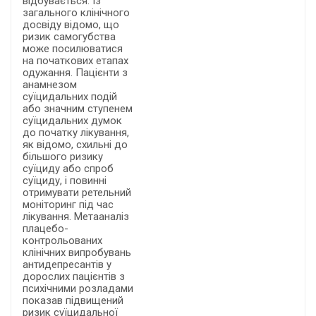
відбувається. Із
загального клінічного
досвіду відомо, що
ризик самогубства
може посилюватися
на початкових етапах
одужання. Пацієнти з
анамнезом
суїцидальних подій
або значним ступенем
суїцидальних думок
до початку лікування,
як відомо, схильні до
більшого ризику
суїциду або спроб
суїциду, і повинні
отримувати ретельний
моніторинг під час
лікування. Метааналіз
плацебо-
контрольованих
клінічних випробувань
антидепресантів у
дорослих пацієнтів з
психічними розладами
показав підвищений
ризик суїцидальної