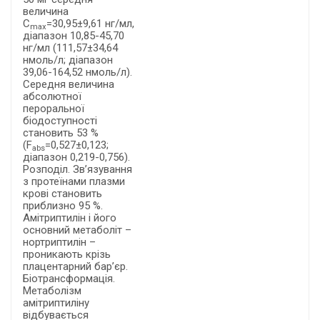
величина
C
=30,95±9,61 нг/мл,
max
діапазон 10,85-45,70
нг/мл (111,57±34,64
нмоль/л; діапазон
39,06-164,52 нмоль/л).
Середня величина
абсолютної
пероральної
біодоступності
становить 53 %
(F
=0,527±0,123;
abs
діапазон 0,219-0,756).
Розподіл. Зв’язування
з протеїнами плазми
крові становить
приблизно 95 %.
Амітриптилін і його
основний метаболіт –
нортриптилін –
проникають крізь
плацентарний бар’єр.
Біотрансформація.
Метаболізм
амітриптиліну
відбувається