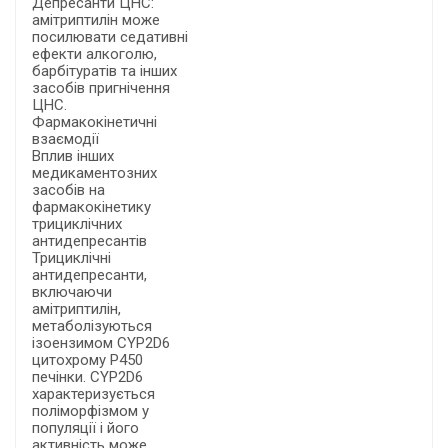
Депресанти ЦНС:
амітриптилін може
посилювати седативні
ефекти алкоголю,
барбітуратів та інших
засобів пригнічення
ЦНС.
Фармакокінетичні
взаємодії
Вплив інших
медикаментозних
засобів на
фармакокінетику
трициклічних
антидепресантів
Трициклічні
антидепресанти,
включаючи
амітриптилін,
метаболізуються
ізоензимом CYP2D6
цитохрому Р450
печінки. CYP2D6
характеризується
поліморфізмом у
популяції і його
активність може