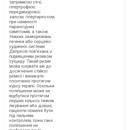
затримкою сечі,
гіпертрофією
передміхурової
залози, гіпертиреозом,
при наявності
параноїдних
симптомів, а також
тяжких захворювань
печінки або серцево-
судинної системи.
Депресія пов’язана з
підвищеним ризиком
суїциду. Такий ризик
може існувати аж до
досягнення стійкої
ремісії і виникати
спонтанно протягом
курсу терапії. Оскільки
поліпшення може не
відбутися протягом
перших кількох тижнів
лікування або довше,
пацієнти повинні бути
під пильним
контролем, поки таке
поліпшення не