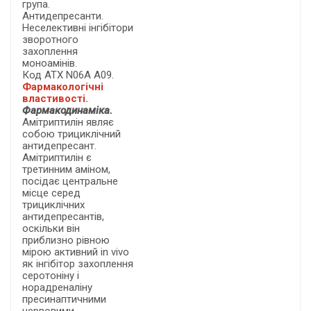
група.
Антидепресанти.
Неселективні інгібітори
зворотного
захоплення
моноамінів.
Код АТХ N06А А09.
Фармакологічні
властивості.
Фармакодинаміка.
Амітриптилін являє
собою трициклічний
антидепресант.
Амітриптилін є
третинним аміном,
посідає центральне
місце серед
трициклічних
антидепресантів,
оскільки він
приблизно рівною
мірою активний in vivo
як інгібітор захоплення
серотоніну і
норадреналіну
пресинаптичними