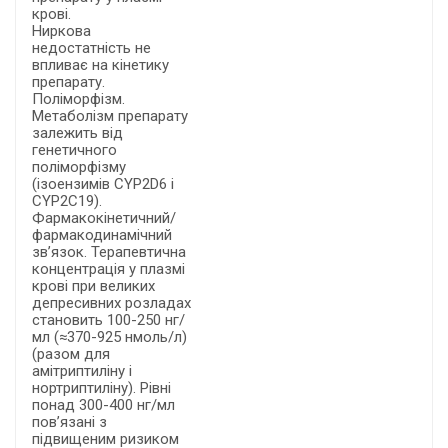
крові.
Ниркова
недостатність не
впливає на кінетику
препарату.
Поліморфізм.
Метаболізм препарату
залежить від
генетичного
поліморфізму
(ізоензимів CYP2D6 і
CYP2C19).
Фармакокінетичний/
фармакодинамічний
зв’язок. Терапевтична
концентрація у плазмі
крові при великих
депресивних розладах
становить 100-250 нг/
мл (≈370-925 нмоль/л)
(разом для
амітриптиліну і
нортриптиліну). Рівні
понад 300-400 нг/мл
пов’язані з
підвищеним ризиком