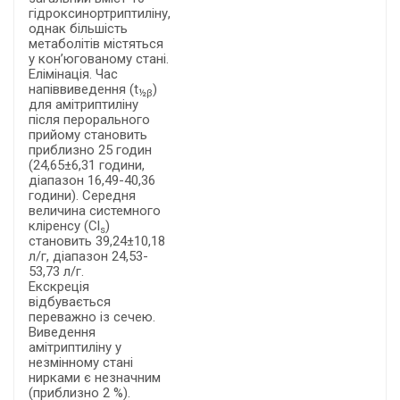
гідроксинортриптиліну,
однак більшість
метаболітів містяться
у кон’югованому стані.
Елімінація. Час
напіввиведення (t
)
½
β
для амітриптиліну
після перорального
прийому становить
приблизно 25 годин
(24,65±6,31 години,
діапазон 16,49-40,36
години). Середня
величина системного
кліренсу (Cl
)
s
становить 39,24±10,18
л/г, діапазон 24,53-
53,73 л/г.
Екскреція
відбувається
переважно із сечею.
Виведення
амітриптиліну у
незмінному стані
нирками є незначним
(приблизно 2 %).