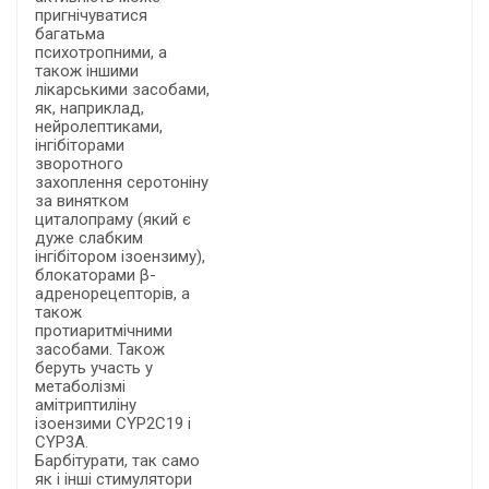
пригнічуватися
багатьма
психотропними, а
також іншими
лікарськими засобами,
як, наприклад,
нейролептиками,
інгібіторами
зворотного
захоплення серотоніну
за винятком
циталопраму (який є
дуже слабким
інгібітором ізоензиму),
блокаторами β-
адренорецепторів, а
також
протиаритмічними
засобами. Також
беруть участь у
метаболізмі
амітриптиліну
ізоензими CYP2C19 і
CYP3A.
Барбітурати, так само
як і інші стимулятори