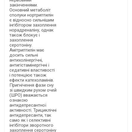
нервовими
закінченнями.
Основний метаболіт
сполуки нортриптилін
є відносно сильнішим
інгібітором захоплення
норадреналіну, однак
також блокує і
захоплення
серотоніну.
Амітриптилін має
досить сильні
антихолінергічні,
антигістамінергічні і
седативні властивості
і потенціює також
ефекти катехоламінів.
Пригнічення фази сну
зі швидким рухом очей
(ШРО) вважається
ознакою
антидепресантної
активності. Трициклічні
антидепресанти, так
само як і селективні
інгібітори зворотного
захоплення серотоніну