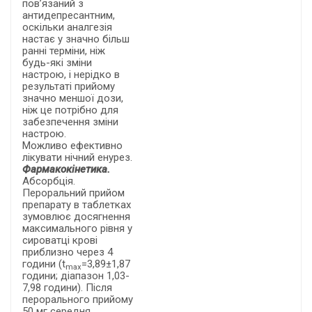
пов’язаний з
антидепресантним,
оскільки аналгезія
настає у значно більш
ранні терміни, ніж
будь-які зміни
настрою, і нерідко в
результаті прийому
значно меншої дози,
ніж це потрібно для
забезпечення зміни
настрою.
Можливо ефективно
лікувати нічний енурез.
Фармакокінетика.
Абсорбція.
Пероральний прийом
препарату в таблетках
зумовлює досягнення
максимального рівня у
сироватці крові
приблизно через 4
години (t
=3,89±1,87
max
години; діапазон 1,03-
7,98 години). Після
перорального прийому
50 мг середня