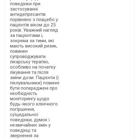
поведінки при
застосуванні
антидепресантів
порівняно з плацебо у
пацієнтів віком до 25
років. Уважний нагляд
за пацієнтами і,
зокрема за тими, які
мають високий ризик,
повинен
супроводжувати
лікарську терапію,
особливо на початку
лікування та після
зміни дози. Пацієнти (і
піклувальники) повинні
бути попереджені про
необхідність
моніторингу щодо
будь-якого клінічного
погіршення,
суїцидальної
поведінки, думок і
незвичайних змін у
поведінці та
звернення за