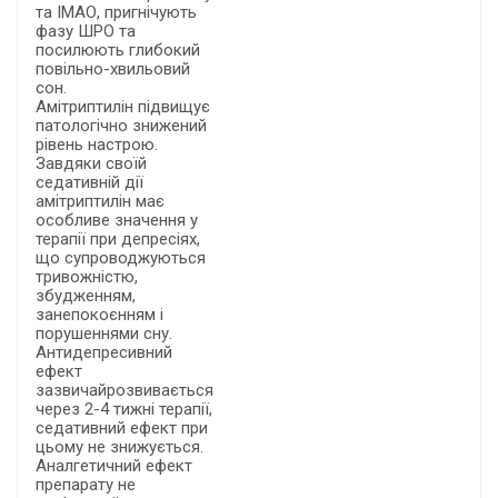
та ІМАО, пригнічують
фазу ШРО та
посилюють глибокий
повільно-хвильовий
сон.
Амітриптилін підвищує
патологічно знижений
рівень настрою.
Завдяки своїй
седативній дії
амітриптилін має
особливе значення у
терапії при депресіях,
що супроводжуються
тривожністю,
збудженням,
занепокоєнням і
порушеннями сну.
Антидепресивний
ефект
зазвичайрозвивається
через 2-4 тижні терапії,
седативний ефект при
цьому не знижується.
Аналгетичний ефект
препарату не