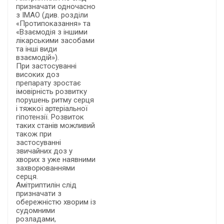
призначати одночасно
з ІМАО (див. розділи
«Протипоказання» та
«Взаємодія з іншими
лікарськими засобами
та інші види
взаємодій»).
При застосуванні
високих доз
препарату зростає
імовірність розвитку
порушень ритму серця
і тяжкої артеріальної
гіпотензії. Розвиток
таких станів можливий
також при
застосуванні
звичайних доз у
хворих з уже наявними
захворюваннями
серця.
Амітриптилін слід
призначати з
обережністю хворим із
судомними
розладами,