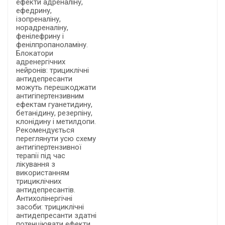
ефекти адреналіну,
ефедрину,
ізопреналіну,
норадреналіну,
фенілефрину і
фенілпропаноламіну.
Блокатори
адренергічних
нейронів: трициклічні
антидепресанти
можуть перешкоджати
антигіпертензивним
ефектам гуанетидину,
бетанідину, резерпіну,
клонідину і метилдопи.
Рекомендується
переглянути усю схему
антигіпертензивної
терапії під час
лікування з
використанням
трициклічних
антидепресантів.
Антихолінергічні
засоби: трициклічні
антидепресанти здатні
потенціювати ефекти