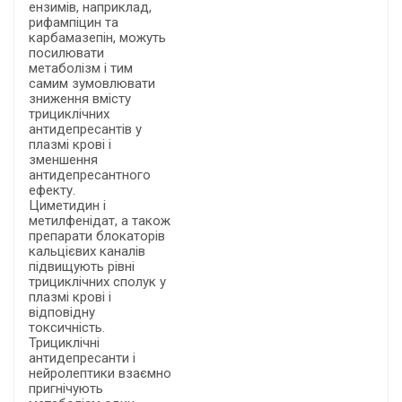
ензимів, наприклад,
рифампіцин та
карбамазепін, можуть
посилювати
метаболізм і тим
самим зумовлювати
зниження вмісту
трициклічних
антидепресантів у
плазмі крові і
зменшення
антидепресантного
ефекту.
Циметидин і
метилфенідат, а також
препарати блокаторів
кальцієвих каналів
підвищують рівні
трициклічних сполук у
плазмі крові і
відповідну
токсичність.
Трициклічні
антидепресанти і
нейролептики взаємно
пригнічують