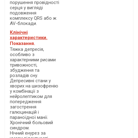
порушення провідності
серця у вигляді
подовження
комплексу QRS або ж
AV-блокади.
Клінічні
характеристики.
Показання.
Тяжка депресія,
особливо з
характерними рисами
тривожності,
збудження та
розладів сну.
Депресивні стани у
хворих на шизофренію
у комбінації з
нейролептиком для
попередження
загострення
галюцинацій і
параноїдної манії.
Хронічний больовий
синдром.
Нічний енурез за