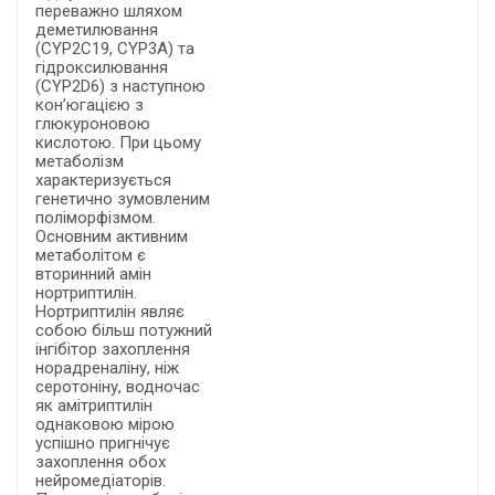
переважно шляхом
деметилювання
(CYP2C19, CYP3A) та
гідроксилювання
(CYP2D6) з наступною
кон’югацією з
глюкуроновою
кислотою. При цьому
метаболізм
характеризується
генетично зумовленим
поліморфізмом.
Основним активним
метаболітом є
вторинний амін
нортриптилін.
Нортриптилін являє
собою більш потужний
інгібітор захоплення
норадреналіну, ніж
серотоніну, водночас
як амітриптилін
однаковою мірою
успішно пригнічує
захоплення обох
нейромедіаторів.