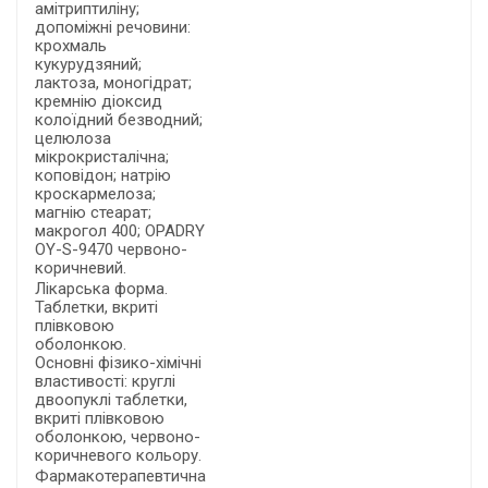
амітриптиліну;
допоміжні речовини:
крохмаль
кукурудзяний;
лактоза, моногідрат;
кремнію діоксид
колоїдний безводний;
целюлоза
мікрокристалічна;
коповідон; натрію
кроскармелоза;
магнію стеарат;
макрогол 400; OPADRY
OY-S-9470 червоно-
коричневий.
Лікарська форма.
Таблетки, вкриті
плівковою
оболонкою.
Основні фізико-хімічні
властивості: круглі
двоопуклі таблетки,
вкриті плівковою
оболонкою, червоно-
коричневого кольору.
Фармакотерапевтична