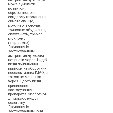
може зумовити
розвиток
серотонінового
синдрому (поєднання
симптомів, що,
можливо, включає
тривожне збудження,
сплутаність, тремор,
міоклонус і
гіпертермію).
Лікування із
застосуванням
амітриптиліну можна
починати через 14 діб
після припинення
прийому необоротних
неселективних ІМАО, а
також не менш ніж
через 1 добу після
припинення
застосування
препаратів оборотної
дії моклобеміду і
селегіліну.
Лікування із
застосуванням ІМАО