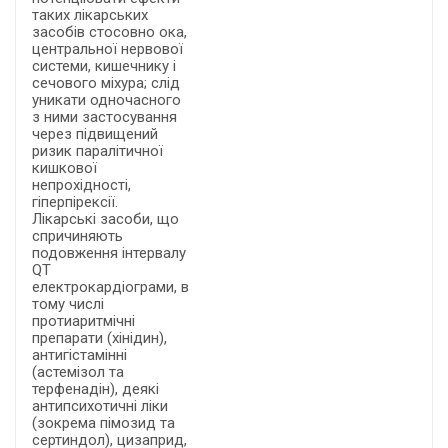
таких лікарських
засобів стосовно ока,
центральної нервової
системи, кишечнику і
сечового міхура; слід
уникати одночасного
з ними застосування
через підвищений
ризик паралітичної
кишкової
непрохідності,
гіперпірексії.
Лікарські засоби, що
спричиняють
подовження інтервалу
QT
електрокардіограми, в
тому числі
протиаритмічні
препарати (хінідин),
антигістамінні
(астемізол та
терфенадін), деякі
антипсихотичні ліки
(зокрема пімозид та
сертиндол), цизаприд,