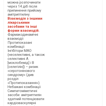
можна розпочинати
через 14 діб після
припинення прийому
амітриптиліну.
Взаємодія з іншими
лікарськими
засобами та інші
форми взаємодій.
Фармакодинамічні
взаємодії
Протипоказані
комбінації
Інгібітори МАО
(неселективні, а також
селективні А
[моклобемід] і В
[селегілін]) – ризик
«серотонінового
синдрому» (див.
розділ
«Протипоказання»).
Небажані комбінації
Симпатоміметичні
засоби: амітриптилін
здатний потенціювати
кардіоваскулярні