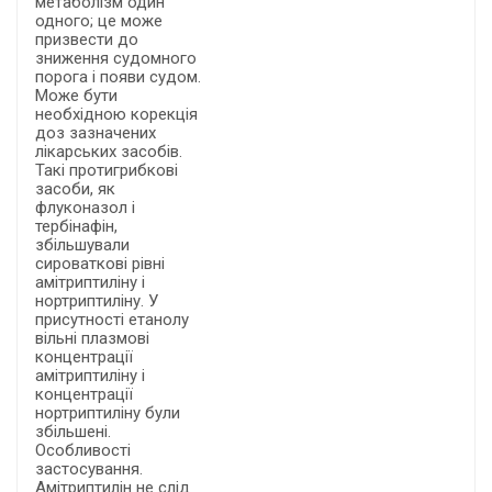
метаболізм один
одного; це може
призвести до
зниження судомного
порога і появи судом.
Може бути
необхідною корекція
доз зазначених
лікарських засобів.
Такі протигрибкові
засоби, як
флуконазол і
тербінафін,
збільшували
сироваткові рівні
амітриптиліну і
нортриптиліну. У
присутності етанолу
вільні плазмові
концентрації
амітриптиліну і
концентрації
нортриптиліну були
збільшені.
Особливості
застосування.
Амітриптилін не слід