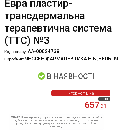
Евра пластир-
трансдермальна
терапевтична система
(ТТС) №3
АА-00024738
Код товару:
ЯНССЕН ФАРМАЦЕВТИКА Н.В.,БЕЛЬГІЯ
Виробник:
В НАЯВНОСТІ
Інтернет ціна
грн
657
.31
УВАГА!
Ціна продажу окремої позиції Товару, зазначена на сайті
дійсна для інтернет- замовлення та може відрізнятися від
роздрібної ціни продажу аналогічного Товару в місці його
реалізації.