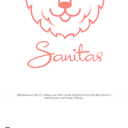
Зображення (фото) товару на сайті може відрізнятися від фактичного
зовнішнього вигляду товару.