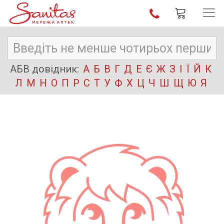
АБВ довідник:
А
Б
В
Г
Д
Е
Є
Ж
З
І
Ї
Й
К
Л
М
Н
О
П
Р
С
Т
У
Ф
Х
Ц
Ч
Ш
Щ
Ю
Я