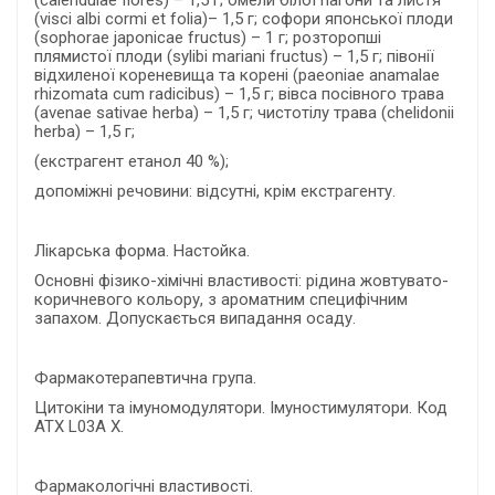
(calendulae flores) – 1,5 г; омели білої пагони та листя
(visci albi cormi et folia)– 1,5 г; софори японської плоди
(sophoraе japonicaе fructus) – 1 г; розторопші
плямистої плоди (sylibi mariani fructus) – 1,5 г; півонії
відхиленої кореневища та корені (paeoniae anаmalae
rhizomata cum radicibus) – 1,5 г; вівса посівного трава
(avenae sativae herba) – 1,5 г; чистотілу трава (chelidonii
herba) – 1,5 г;
(екстрагент етанол 40 %);
допоміжні речовини: відсутні, крім екстрагенту.
Лікарська форма. Настойка.
Основні фізико-хімічні властивості: рідина жовтувато-
коричневого кольору, з ароматним специфічним
запахом. Допускається випадання осаду.
Фармакотерапевтична група.
Цитокіни та імуномодулятори. Імуностимулятори. Код
АТХ L03А X.
Фармакологічні властивості.