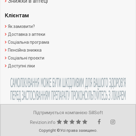
Знижки в аптеці
Клієнтам
Як замовити?
Доставка з аптеки
Соціальна програма
Пенсійна знижка
Соціальні проєкти
Доступні ліки
Підтримується компанією SillSoft
Revizion.info
Copyright ©Усі права захищено.