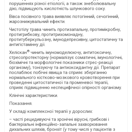
порушеннях різної етіології, а також знеболювальну
дію; підвищують кислотність шлункового соку.
Вівса посівного трава виявляє потогінний, сечогінний,
жарознижувальний ефекти.
Чистотілу трава чинить протизапальну, протимікробну,
протигрибкову, протитрихомонадну,
протитуберкульозну, імунодепресивну, цитостатичну та
антигістамінну дії.
®
Хеліскан
чинить імуномоделюючу, антитоксичну,
стресопротекторну (нормалізує соматичні, імунологічні,
біохімічні та морфологічні показники стрес-реакції
організму), тонізуючу та антиоксидантну дії. Препарат
послаблює побічні явища та сприяє зберіганню
нормального кістково-мозкового кровотворення при
проведенні цитостатичної та променевої терапії,
сприяє підвищенню неспецифічної опірності організму.
Клінічні характеристики.
Показання.
У складі комплексної терапії у дорослих:
– часті рецидивуючі та хронічні вірусні, грибкові і
бактеріальні інфекційно-запальні захворювання
дихальних шляхів, бронхіт (у тому числі у пацієнтів з