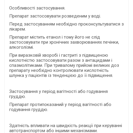
Особливості застосування.
Препарат застосовувати розведеним у воді.
Перед застосуванням необхідно проконсультуватися з
лікарем.
Препарат містить етанол і тому його не слід
застосовувати при хронічних захворюваннях печінки,
алкоголізмі.
При виразковій хворобі і гастриті з підвищеною
кислотністю застосовувати разом з антацидами і
спазмолітиками. При тривалому прийомі великих доз
препарату необхідно контролювати кислотність
шлунка у пацієнтів із тенденцією до її підвищення.
Застосування у період вагітності або годування
груддю.
Препарат протипоказаний у період вагітності або
годування груддю.
Здатність впливати на швидкість реакції при керуванні
автотранспортом або іншими механізмами.