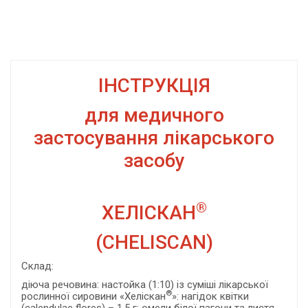
ІНСТРУКЦІЯ
для медичного
застосування лікарського
засобу
®
ХЕЛІСКАН
(CHELISCAN)
Склад:
діюча речовина: настойка (1:10) із суміші лікарської
®
рослинної сировини «Хеліскан
»: нагідок квітки