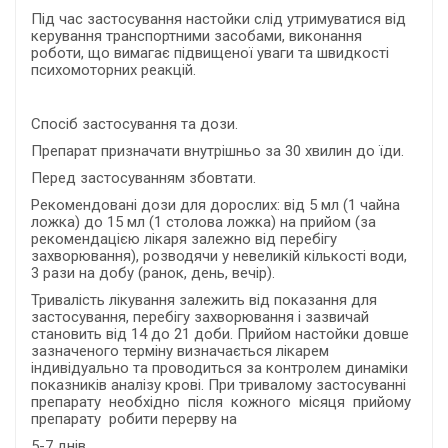
Під час застосування настойки слід утримуватися від
керування транспортними засобами, виконання
роботи, що вимагає підвищеної уваги та швидкості
психомоторних реакцій.
Спосіб застосування та дози.
Препарат призначати внутрішньо за 30 хвилин до їди.
Перед застосуванням збовтати.
Рекомендовані дози для дорослих: від 5 мл (1 чайна
ложка) до 15 мл (1 столова ложка) на прийом (за
рекомендацією лікаря залежно від перебігу
захворювання), розводячи у невеликій кількості води,
3 рази на добу (ранок, день, вечір).
Тривалість лікування залежить від показання для
застосування, перебігу захворювання і зазвичай
становить від 14 до 21 доби. Прийом настойки довше
зазначеного терміну визначається лікарем
індивідуально та проводиться за контролем динаміки
показників аналізу крові. При тривалому застосуванні
препарату необхідно після кожного місяця прийому
препарату робити перерву на
5-7 днів.