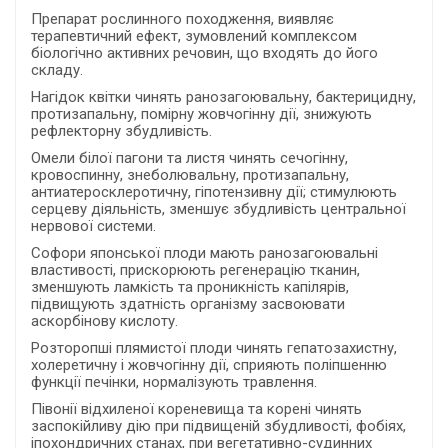
Препарат рослинного походження, виявляє
терапевтичний ефект, зумовлений комплексом
біологічно активних речовин, що входять до його
складу.
Нагідок квітки чинять ранозагоювальну, бактерицидну,
протизапальну, помірну жовчогінну дії, знижують
рефлекторну збудливість.
Омели білої пагони та листя чинять сечогінну,
кровоспинну, знеболювальну, протизапальну,
антиатеросклеротичну, гіпотензивну дії; стимулюють
серцеву діяльність, зменшує збудливість центральної
нервової системи.
Софори японської плоди мають ранозагоювальні
властивості, прискорюють регенерацію тканин,
зменшують ламкість та проникність капілярів,
підвищують здатність організму засвоювати
аскорбінову кислоту.
Розторопші плямистої плоди чинять гепатозахистну,
холеретичну і жовчогінну дії, сприяють поліпшенню
функції печінки, нормалізують травлення.
Півонії відхиленої кореневища та корені чинять
заспокійливу дію при підвищеній збудливості, фобіях,
іпохондричних станах, при вегетативно-судинних