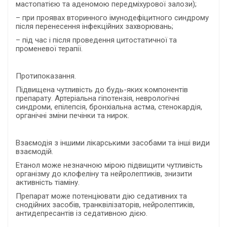
мастопатією та аденомою передміхурової залози);
– при проявах вторинного імунодефіцитного синдрому
після перенесення інфекційних захворювань;
– під час і після проведення цитостатичної та
променевої терапії.
Протипоказання.
Підвищена чутливість до будь-яких компонентів
препарату. Артеріальна гіпотензія, неврологічні
синдроми, епілепсія, бронхіальна астма, стенокардія,
органічні зміни печінки та нирок.
Взаємодія з іншими лікарськими засобами та інші види
взаємодій.
Етанол може незначною мірою підвищити чутливість
організму до клофеліну та нейролептиків, знизити
активність тіаміну.
Препарат може потенціювати дію седативних та
снодійних засобів, транквілізаторів, нейролептиків,
антидепресантів із седативною дією.