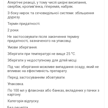
Алергічні реакції, у тому числі шкірні висипання,
свербіж, кропив'янка, гіперемія, набряк.
З боку нирок та сечовидільної системи: збільшення
діурезу.
Термін придатності.
2 роки.
Не застосовувати після закінчення терміну
придатності, зазначеного на упаковці.
Умови зберігання.
Зберігати при температурі не вище 25 °С.
Зберігати у недоступному для дітей місці.
Під час зберігання можливе випадання осаду, який не
впливає на ефективність препарату.
Перед застосуванням збовтувати.
Упаковка.
По 100 мл у флаконах або банках, вкладених у пачки з
картону.
Категорія відпуску.
Без рецепта.