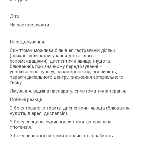
Діти.
Не застосовувати.
Передозування.
Симптоми: можлива біль в епігастральній ділянці
(зникає після коригування доз згідно з
рекомендаціями); диспептичні явища (нудота,
блювання), при значному передозуванні –
уповільнення пульсу, запаморочення, сонливість,
параліч дихального центру, зниження артеріального
тиску.
Лікування: відміна препарату, симптоматична терапія.
Побічні реакції.
З боку травного тракту: диспептичні явища (блювання,
нудота, діарея, диспепсія).
З боку серцево-судинної системи: артеріальна
гіпотензія.
З боку нервової системи: сонливість, слабкість.