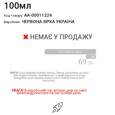
100мл
АА-00011224
Код товару:
ЧЕРВОНА ЗІРКА УКРАЇНА
Виробник:
НЕМАЄ У ПРОДАЖУ
Остання ціна
грн
69
.26
УВАГА!
Ціна продажу окремої позиції Товару, зазначена на сайті
дійсна для інтернет- замовлення та може відрізнятися від
роздрібної ціни продажу аналогічного Товару в місці його
реалізації.
УВАГА!
В неробочий час аптеки ціна на сайті
може відрізнятися на наступний день.