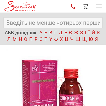
АБВ довідник:
А
Б
В
Г
Д
Е
Є
Ж
З
І
Ї
Й
К
Л
М
Н
О
П
Р
С
Т
У
Ф
Х
Ц
Ч
Ш
Щ
Ю
Я