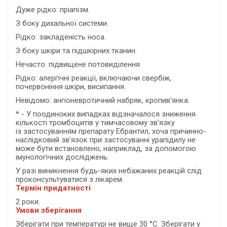
Дуже рідко: пріапізм.
З боку дихальної системи.
Рідко: закладеність носа.
З боку шкіри та підшкірних тканин.
Нечасто: підвищене потовиділення
Рідко: алергічні реакції, включаючи свербіж,
почервоніння шкіри, висипання.
Невідомо: ангіоневротичний набряк, кропив’янка.
* - У поодиноких випадках відзначалося зниження
кількості тромбоцитів у тимчасовому зв’язку
із застосуванням препарату Ебрантил, хоча причинно-
наслідковий зв’язок при застосуванні урапідилу не
може бути встановлено, наприклад, за допомогою
імунологічних досліджень.
У разі виникнення будь-яких небажаних реакцій слід
проконсультуватися з лікарем.
Термін придатності
2 роки.
Умови зберігання
Зберігати при температурі не вище 30 °С. Зберігати у