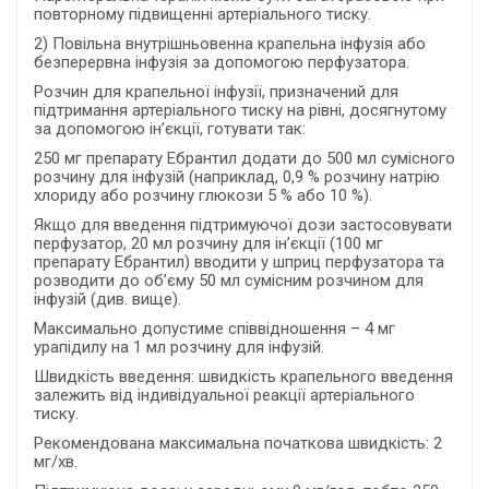
повторному підвищенні артеріального тиску.
2) Повільна внутрішньовенна крапельна інфузія або
безперервна інфузія за допомогою перфузатора.
Розчин для крапельної інфузії, призначений для
підтримання артеріального тиску на рівні, досягнутому
за допомогою ін’єкції, готувати так:
250 мг препарату Ебрантил додати до 500 мл сумісного
розчину для інфузій (наприклад, 0,9 % розчину натрію
хлориду або розчину глюкози 5 % або 10 %).
Якщо для введення підтримуючої дози застосовувати
перфузатор, 20 мл розчину для ін’єкції (100 мг
препарату Ебрантил) вводити у шприц перфузатора та
розводити до об’єму 50 мл сумісним розчином для
інфузій (див. вище).
Максимально допустиме співвідношення – 4 мг
урапідилу на 1 мл розчину для інфузій.
Швидкість введення: швидкість крапельного введення
залежить від індивідуальної реакції артеріального
тиску.
Рекомендована максимальна початкова швидкість: 2
мг/хв.