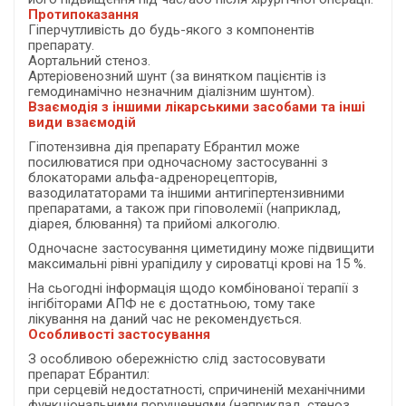
Протипоказання
Гіперчутливість до будь-якого з компонентів
препарату.
Аортальний стеноз.
Артеріовенозний шунт (за винятком пацієнтів із
гемодинамічно незначним діалізним шунтом).
Взаємодія з іншими лікарськими засобами та інші
види взаємодій
Гіпотензивна дія препарату Ебрантил може
посилюватися при одночасному застосуванні з
блокаторами альфа-адренорецепторів,
вазодилататорами та іншими антигіпертензивними
препаратами, а також при гіповолемії (наприклад,
діарея, блювання) та прийомі алкоголю.
Одночасне застосування циметидину може підвищити
максимальні рівні урапідилу у сироватці крові на 15 %.
На сьогодні інформація щодо комбінованої терапії з
інгібіторами АПФ не є достатньою, тому таке
лікування на даний час не рекомендується.
Особливості застосування
З особливою обережністю слід застосовувати
препарат Ебрантил:
при серцевій недостатності, спричиненій механічними
функціональними порушеннями (наприклад, стеноз