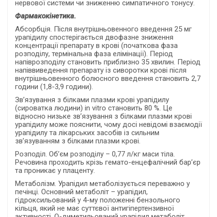
нервової системи чи зниженню симпатичного тонусу.
Фармакокінетика.
Абсорбція. Після внутрішньовенного введення 25 мг
урапідилу спостерігається двофазне зниження
концентрації препарату в крові (початкова фаза
розподілу, термінальна фаза елімінації). Період
напіврозподілу становить приблизно 35 хвилин. Період
напіввиведення препарату із сиворотки крові після
внутрішньовенного болюсного введення становить 2,7
години (1,8-3,9 години).
Зв’язування з білками плазми крові урапідилу
(сироватка людини) in vitro становить 80 %. Це
відносно низьке зв’язування з білками плазми крові
урапідилу може пояснити, чому досі невідомі взаємодії
урапідилу та лікарських засобів із сильним
зв’язуванням з білками плазми крові.
Розподіл. Об’єм розподілу – 0,77 л/кг маси тіла.
Речовина проходить крізь гемато-енцефалічний бар’єр
та проникає у плаценту.
Метаболізм. Урапідил метаболізується переважно у
печінці. Основний метаболіт – урапідил,
гідроксильований у 4-му положенні бензольного
кільця, який не має суттєвої антигіпертензивної
активності. О-диметильований урапідил метаболіт