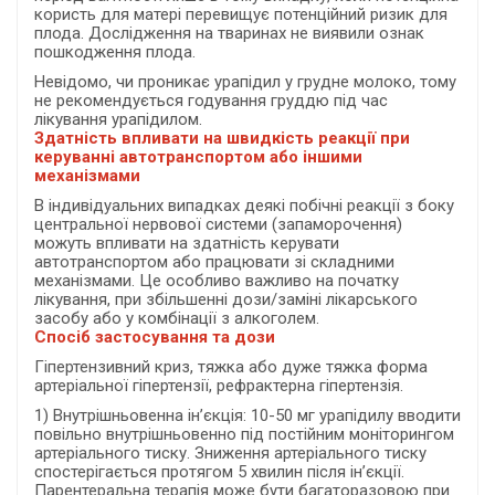
користь для матері перевищує потенційний ризик для
плода. Дослідження на тваринах не виявили ознак
пошкодження плода.
Невідомо, чи проникає урапідил у грудне молоко, тому
не рекомендується годування груддю під час
лікування урапідилом.
Здатність впливати на швидкість реакції при
керуванні автотранспортом або іншими
механізмами
В індивідуальних випадках деякі побічні реакції з боку
центральної нервової системи (запаморочення)
можуть впливати на здатність керувати
автотранспортом або працювати зі складними
механізмами. Це особливо важливо на початку
лікування, при збільшенні дози/заміні лікарського
засобу або у комбінації з алкоголем.
Спосіб застосування та дози
Гіпертензивний криз, тяжка або дуже тяжка форма
артеріальної гіпертензії, рефрактерна гіпертензія.
1) Внутрішньовенна ін’єкція: 10-50 мг урапідилу вводити
повільно внутрішньовенно під постійним моніторингом
артеріального тиску. Зниження артеріального тиску
спостерігається протягом 5 хвилин після ін’єкції.
Парентеральна терапія може бути багаторазовою при