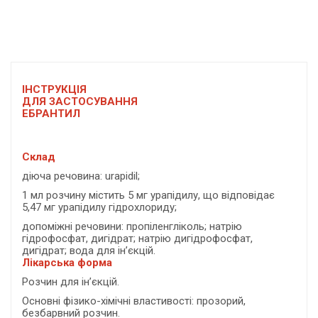
ІНСТРУКЦІЯ
ДЛЯ ЗАСТОСУВАННЯ
ЕБРАНТИЛ
Склад
діюча речовина: urapidil;
1 мл розчину містить 5 мг урапідилу, що відповідає
5,47 мг урапідилу гідрохлориду;
допоміжні речовини: пропіленгліколь; натрію
гідрофосфат, дигідрат; натрію дигідрофосфат,
дигідрат; вода для ін’єкцій.
Лікарська форма
Розчин для ін’єкцій.
Основні фізико-хімічні властивості: прозорий,
безбарвний розчин.