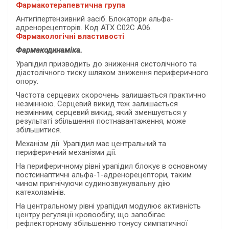
Фармакотерапевтична група
Антигіпертензивний засіб. Блокатори альфа-
адренорецепторів. Код АТХ С02С А06.
Фармакологічні властивості
Фармакодинаміка.
Урапідил призводить до зниження систолічного та
діастолічного тиску шляхом зниження периферичного
опору.
Частота серцевих скорочень залишається практично
незмінною. Серцевий викид теж залишається
незмінним; серцевий викид, який зменшується у
результаті збільшення постнавантаження, може
збільшитися.
Механізм дії. Урапідил має центральний та
периферичний механізми дії.
На периферичному рівні урапідил блокує в основному
постсинаптичні альфа-1-адренорецептори, таким
чином пригнічуючи судинозвужувальну дію
катехоламінів.
На центральному рівні урапідил модулює активність
центру регуляції кровообігу; що запобігає
рефлекторному збільшенню тонусу симпатичної