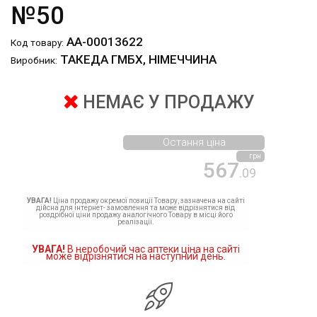
№50
АА-00013622
Код товару:
ТАКЕДА ГМБХ, НІМЕЧЧИНА
Виробник:
НЕМАЄ У ПРОДАЖУ
Остання ціна
грн
567
.09
УВАГА!
Ціна продажу окремої позиції Товару, зазначена на сайті
дійсна для інтернет- замовлення та може відрізнятися від
роздрібної ціни продажу аналогічного Товару в місці його
реалізації.
УВАГА!
В неробочий час аптеки ціна на сайті
може відрізнятися на наступний день.