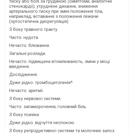
тиску або болі за грудиною (симптоми, аналогічні
стенокардії), утруднене дихання, зниження
артеріального тиску при зміні положення тіла,
наприклад, вставання з положення лежачи
(ортостатична дисрегуляція).
З боку травного тракту.
Часто: нудота.
Нечасто: блювання.
Загальні розлади.
Нечасто: підвищена втомлюваність, зміни у місці
введення.
Дослідження.
Дуже рідко: тромбоцитопенія*.
Нечасто: аритмії.
З боку нервової системи.
Часто: запаморочення, головний біль.
З боку психіки.
Дуже рідко: відчуття неспокою.
З боку репродуктивної системи та молочних залоз.