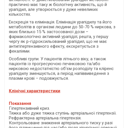
практично має таку ж біологічну активність, що й
урапідил, але утворюється у дуже невеликих
кількостях.
Екскреція та елімінація. Елімінація урапідилу та його
метаболітів в організмі людини до 50-70 % ниркова, з
яких близько 15 % застосованої дози –
фармакологічно активний урапіділ; решта, у першу
чергу як р-гідроксильований урапідил, що не має
антигіпертензивного ефекту, екскретується з
фекаліями.
Особливі групи. У пацієнтів літнього віку, а також
пацієнтів із прогресуючою печінковою та/або
нирковою недостатністю об’єм розподілу та кліренс
урапідилу зменшується, а період напіввиведення з
плазми крові – подовжується.
Клінічні характеристики
Показання
Гіпертензивний криз.
Тяжка або дуже тяжка ступінь артеріальної гіпертензії.
Рефрактерна артеріальна гіпертензія.
Контрольоване зниження артеріального тиску у разі
його підвищення під час/або після хірургічної операції.