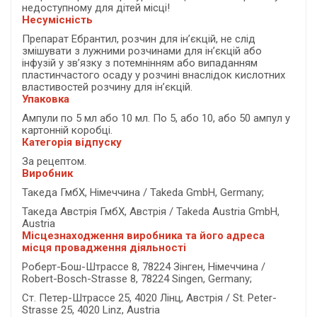
недоступному для дітей місці!
Несумісність
Препарат Ебрантил, розчин для ін’єкцій, не слід
змішувати з лужними розчинами для ін’єкцій або
інфузій у зв’язку з потемнінням або випаданням
пластинчастого осаду у розчині внаслідок кислотних
властивостей розчину для ін’єкцій.
Упаковка
Ампули по 5 мл або 10 мл. По 5, або 10, або 50 ампул у
картонній коробці.
Категорія відпуску
За рецептом.
Виробник
Такеда ГмбХ, Німеччина / Takeda GmbH, Germany;
Такеда Австрія ГмбХ, Австрія / Takeda Austria GmbH,
Austria
Місцезнаходження виробника та його адреса
місця провадження діяльності
Роберт-Бош-Штрассе 8, 78224 Зінген, Німеччина /
Robert-Bosch-Strasse 8, 78224 Singen, Germany;
Ст. Петер-Штрассе 25, 4020 Лінц, Австрія / St. Peter-
Strasse 25, 4020 Linz, Austria