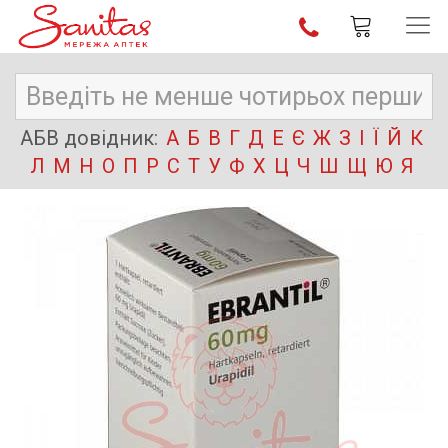
АБВ довідник:
А
Б
В
Г
Д
Е
Є
Ж
З
І
Ї
Й
К
Л
М
Н
О
П
Р
С
Т
У
Ф
Х
Ц
Ч
Ш
Щ
Ю
Я