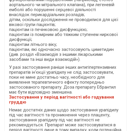
аортального чи мітрального клапана), при легеневій
емболії або порушенні серцевої діяльності
внаслідок перикардіальних розладів;
дітям, оскільки дослідження не проводилися для цієї
вікової групи пацієнтів;
пацієнтам із печінковою дисфункцією;
пацієнтам із помірним або тяжким ступенем ниркової
дисфункції;
пацієнтам літнього віку;
пацієнтам, які одночасно застосовують циметидин
(див. розділ «Взаємодія з іншими лікарськими
засобами та інші види взаємодій»).
У разі застосування раніше інших антигіпертензивних
препаратів ін’єкції урапідилу не слід застосовувати,
поки не мине достатньо часу, необхідного для
виявлення терапевтичного ефекту попередньо
застосованого препарату. Доза препарату Ебрантил
має бути відповідно зменшена.
Застосування у період вагітності або годування
груддю
Немає достатніх даних щодо застосування урапідилу
під час вагітності та проникнення через плаценту,
застосування урапідилу під час вагітності не
рекомендується. Препарат може застосовуватися в
період вагітності лише в тому випадку, коли потенційна