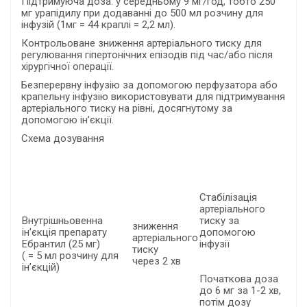
Підтримуюча доза: у середньому 9 мг/год, тобто 250
мг урапідилу при додаванні до 500 мл розчину для
інфузій (1мг = 44 краплі = 2,2 мл).
Контрольоване зниження артеріального тиску для
регулювання гіпертонічних епізодів під час/або після
хірургічної операції.
Безперервну інфузію за допомогою перфузатора або
крапельну інфузію використовувати для підтримування
артеріального тиску на рівні, досягнутому за
допомогою ін’єкції.
Схема дозування
Стабілізація
артеріального
Внутрішньовенна
тиску за
зниження
ін’єкція препарату
допомогою
артеріального
Ебрантил (25 мг)
інфузії
тиску
( = 5 мл розчину для
через 2 хв
ін’єкцій)
Початкова доза
до 6 мг за 1-2 хв,
потім дозу