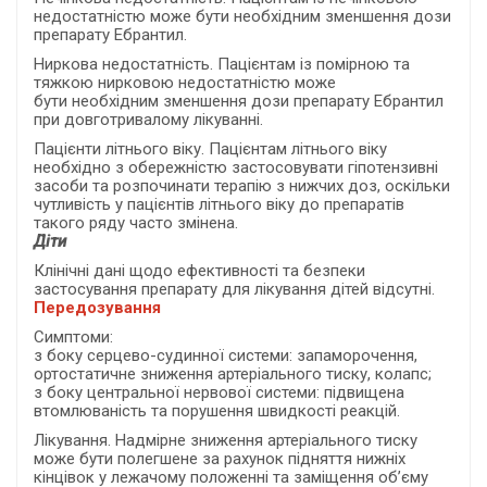
недостатністю може бути необхідним зменшення дози
препарату Ебрантил.
Ниркова недостатність. Пацієнтам із помірною та
тяжкою нирковою недостатністю може
бути необхідним зменшення дози препарату Ебрантил
при довготривалому лікуванні.
Пацієнти літнього віку. Пацієнтам літнього віку
необхідно з обережністю застосовувати гіпотензивні
засоби та розпочинати терапію з нижчих доз, оскільки
чутливість у пацієнтів літнього віку до препаратів
такого ряду часто змінена.
Діти
Клінічні дані щодо ефективності та безпеки
застосування препарату для лікування дітей відсутні.
Передозування
Симптоми:
з боку серцево-судинної системи: запаморочення,
ортостатичне зниження артеріального тиску, колапс;
з боку центральної нервової системи: підвищена
втомлюваність та порушення швидкості реакцій.
Лікування. Надмірне зниження артеріального тиску
може бути полегшене за рахунок підняття нижніх
кінцівок у лежачому положенні та заміщення об’єму