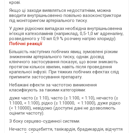
крові.
Якщо ці заходи виявляться недостатніми, можна
вводити внутрішньовенно повільно вазоконстриктори
під моніторингом артеріального тиску.
У дуже рідкісних випадках необхідна внутрішньовенна
ін’єкція катехоламінів (наприклад, 0,5-1,0 мг адреналіну,
розведеного у 10 мл 0,9 % розчину натрію хлориду).
Побічні реакції
Більшість наступних побічних явищ зумовлені різким
зниженням артеріального тиску, однак досвід
клінічного застосування показує, що вони зникають
протягом кількох хвилин, навіть після проведення
крапельної інфузії. При тяжких побічних ефектах слід
припинити застосування препарату.
Небажані ефекти за частотою виникнення
класифікують за такими категоріями:
дуже часто (≥ 1:10), часто (≥ 1:100, < 1:10), нечасто (≥
1:1000, < 1:100), рідко (≥ 1:10000, < 1:1000), дуже рідко
(< 1:10000), невідомо (доступні дані не дозволяють
оцінити частоту).
З боку серцево-судинної системи.
Нечасто: серцебиття, тахікардія, брадикардія, відчуття