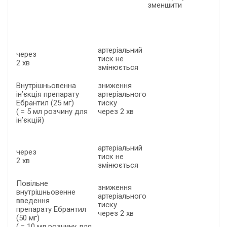
зменшити
артеріальний
через
тиск не
2 хв
змінюється
Внутрішньовенна
зниження
ін’єкція препарату
артеріального
Ебрантил (25 мг)
тиску
( = 5 мл розчину для
через 2 хв
ін’єкцій)
артеріальний
через
тиск не
2 хв
змінюється
Повільне
зниження
внутрішньовенне
артеріального
введення
тиску
препарату Ебрантил
через 2 хв
(50 мг)
( = 10 мл розчину для