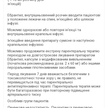
ін’єкцій)
Ебрантил, внутрішньовенний розчин вводити пацієнтові
у положенні лежачи на спині, ін’єкційно або шляхом
інфузії.
Можливі одноразові або повторні ін’єкції та
внутрішньовенні крапельні інфузії.
Ін’єкційне введення препарату сумісне із наступною
крапельною інфузією.
Можливо продовжити екстрену парентеральну терапію
переходом на довгострокове лікування препаратом
Ебрантил, капсули з модифікованим вивільненням
(початкова рекомендована доза: 2 x 60 мг) або іншими
пероральними гіпотензивними засобами.
Період лікування 7 днів вважається безпечним з
токсикологічної точки зору і, як правило, не
перевищується під час парентеральної
антигіпертензивної терапії. Парентеральна терапія може
бути багаторазовою при повторному підвищенні
артеріального тиску.
Особливі групи пацієнтів.
Печінкова недостатність. Пацієнтам із печінковою