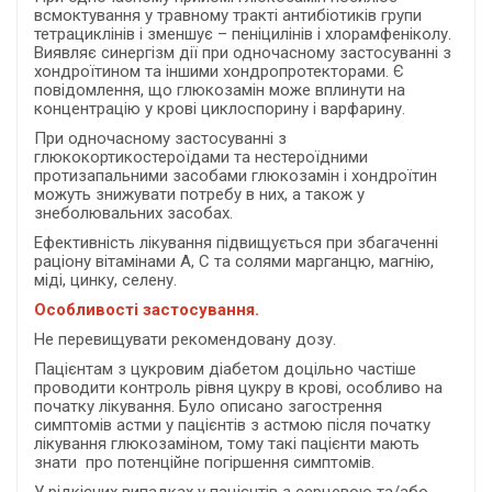
всмоктування у травному тракті антибiотикiв групи
тетрациклiнiв і зменшує – пеніцилінів і хлорамфеніколу.
Виявляє синергізм дії при одночасному застосуванні з
хондроїтином та іншими хондропротекторами. Є
повідомлення, що глюкозамін може вплинути на
концентрацію у крові циклоспорину і варфарину.
При одночасному застосуванні з
глюкокортикостероїдами та нестероїдними
протизапальними засобами глюкозамін і хондроїтин
можуть знижувати потребу в них, а також у
знеболювальних засобах.
Ефективність лікування підвищується при збагаченні
раціону вітамінами А, С та солями марганцю, магнію,
міді, цинку, селену.
Особливості застосування.
Не перевищувати рекомендовану дозу.
Пацієнтам з цукровим діабетом доцільно частіше
проводити контроль рівня цукру в крові, особливо на
початку лікування. Було описано загострення
симптомів астми у пацієнтів з астмою після початку
лікування глюкозаміном, тому такі пацієнти мають
знати про потенційне погіршення симптомів.