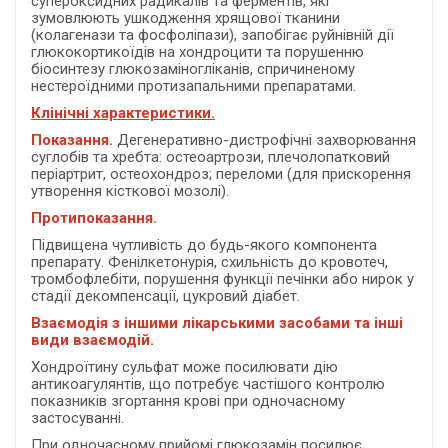
супероксидних радикалів та ферментів, які
зумовлюють ушкодження хрящової тканини
(колагенази та фосфоліпази), запобігає руйнівній дії
глюкокортикоїдів на хондроцити та порушенню
біосинтезу глюкозаміногліканів, спричиненому
нестероїдними протизапальними препаратами.
Клінічні характеристики.
Показання.
Дегенеративно-дистрофічні захворювання
суглобів та хребта: остеоартрози, плечолопатковий
періартрит, остеохондроз; переломи (для прискорення
утворення кісткової мозолі).
Протипоказання.
Підвищена чутливість до будь-якого компонента
препарату. Фенілкетонурія, схильність до кровотеч,
тромбофлебіти, порушення функції печінки або нирок у
стадії декомпенсації, цукровий діабет.
Взаємодія з іншими лікарськими засобами та інші
види взаємодій.
Хондроїтину сульфат може посилювати дію
антикоагулянтів, що потребує частішого контролю
показників згортання крові при одночасному
застосуванні.
При одночасному прийомі глюкозамін посилює