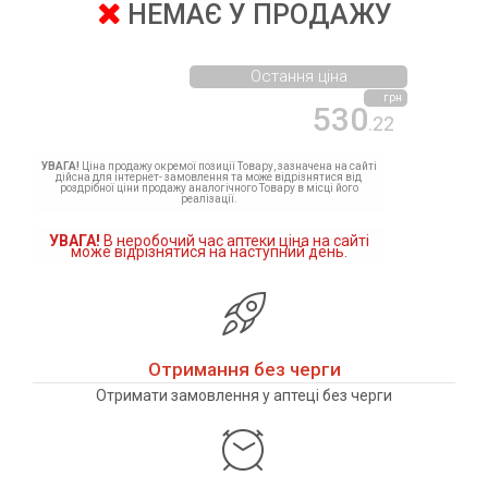
НЕМАЄ У ПРОДАЖУ
Остання ціна
грн
530
.22
УВАГА!
Ціна продажу окремої позиції Товару, зазначена на сайті
дійсна для інтернет- замовлення та може відрізнятися від
роздрібної ціни продажу аналогічного Товару в місці його
реалізації.
УВАГА!
В неробочий час аптеки ціна на сайті
може відрізнятися на наступний день.
Отримання без черги
Отримати замовлення у аптеці без черги