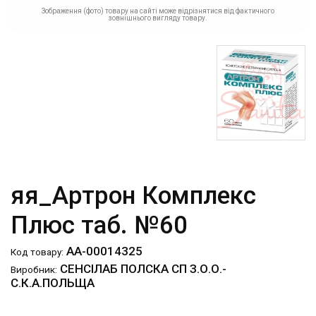
Зображення (фото) товару на сайті може відрізнятися від фактичного
зовнішнього вигляду товару.
яя_Артрон Комплекс
Плюс таб. №60
АА-00014325
Код товару:
СЕНСІЛАБ ПОЛСКА СП З.О.О.-
Виробник:
С.К.А.ПОЛЬЩА