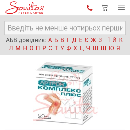
АБВ довідник:
А
Б
В
Г
Д
Е
Є
Ж
З
І
Ї
Й
К
Л
М
Н
О
П
Р
С
Т
У
Ф
Х
Ц
Ч
Ш
Щ
Ю
Я