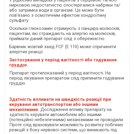
У рідкісних випадках у пацієнтів з серцевою та/або
нирковою недостатністю спостерігалися набряки та/
або затримка води в організмі. Це може бути
пов’язано з осмотичним ефектом хондроїтину
сульфату.
Оскільки глюкозамін отримують з панцира молюсків,
пацієнтам, які страждають на алергію на молюсків,
приймати даний препарат слід з обережністю.
Барвник жовтий захід FCF (E 110) може спричиняти
алергічні реакції.
Застосування у період вагітності або годування
груддю.
Препарат протипоказаний у період вагітності. На
період лікування препаратом слід припинити годування
груддю.
Здатність впливати на швидкість реакції при
керуванні автотранспортом або іншими
механізмами.
Дослідження впливу препарату на
здатність керувати автомобілем або іншими
(потенційно небезпечними) механізмами не проводили.
Проте слід враховувати можливість розвитку побічних
реакцій з боку нервової системи, що виникають під