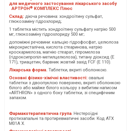
для медичного застосування лікарського засобу
®
АРТРОН
КОМПЛЕКС Плюс
Склад:
діюча речовина: хондроїтину сульфат,
глюкозаміну гідрохлорид;
1 таблетка містить хондроїтину сульфату натрію 500
мг, глюкозаміну гідрохлориду 500 мг;
допоміжні речовини: кальцію гідрофосфат, целюлоза
мікрокристалічна, кислота стеаринова, натрію
кроскармелоза, магнію стеарат, гіпромелоза
(гідроксипропіл-метилцелюлоза), титану діоксид (Е
171), триацетин, барвник жовтий захід FCF (E 110).
Лікарська форма.
Таблетки, вкриті оболонкою.
Основні фізико-хімічні властивості:
овальні
таблетки з двоопуклою поверхнею, вкриті оболонкою
білого або майже білого кольору з вибитим написом
«ARTHRON» з одного боку таблетки, зі специфічним
запахом.
Фармакотерапевтична група
. Нестероїдні
протизапальні та протиревматичні засоби. Код АТХ
М01А Х.