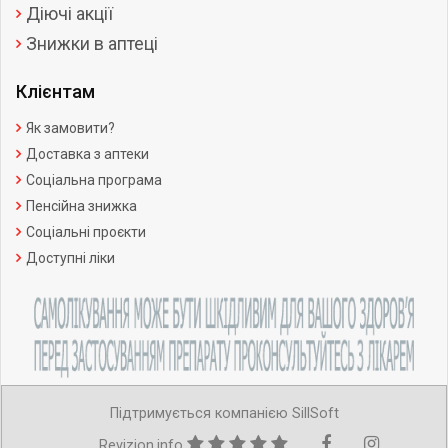
Діючі акції
Знижки в аптеці
Клієнтам
Як замовити?
Доставка з аптеки
Соціальна програма
Пенсійна знижка
Соціальні проєкти
Доступні ліки
Підтримується компанією SillSoft
Revizion.info