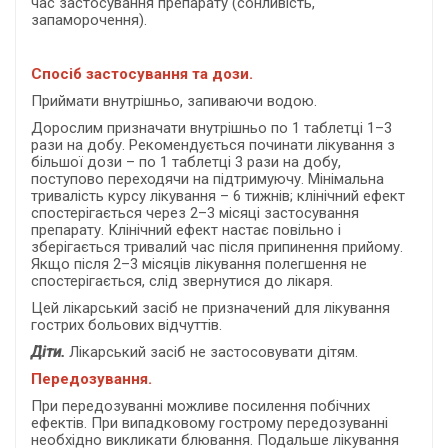
час застосування препарату (сонливість,
запаморочення).
С
посіб застосування та дози.
Приймати внутрішньо, запиваючи водою.
Дорослим призначати внутрішньо по 1 таблетці 1–3
рази на добу. Рекомендується починати лікування з
більшої дози – по 1 таблетці 3 рази на добу,
поступово переходячи на підтримуючу. Мінімальна
тривалість курсу лікування – 6 тижнів; клінічний ефект
спостерігається через 2–3 місяці застосування
препарату. Клінічний ефект настає повільно і
зберігається тривалий час після припинення прийому.
Якщо після 2–3 місяців лікування полегшення не
спостерігається, слід звернутися до лікаря.
Цей лікарський засіб не призначений для лікування
гострих больових відчуттів.
Діти.
Лікарський засіб не застосовувати дітям.
Передозування.
При передозуванні можливе посилення побічних
ефектів. При випадковому гострому передозуванні
необхідно викликати блювання. Подальше лікування