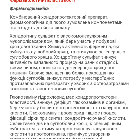
Фармакологічні властивості.
Фармакодинаміка.
Комбінований хондропротекторний препарат,
фармакологічна дія якого зумовлена компонентами,
що входять до його складу.
Хондроїтину сульфат є високомолекулярним
мукополісахаридом, який бере участь у побудові
хрящової тканин. Знижує активність ферментів, які
руйнують суглобовий хрящ, та стимулює регенерацію
суглобового хряща. Хондроїтину сульфат знижує
активність запального процесу на ранніх стадіях і,
таким чином, сповільнює дегенерацію хрящової
тканини. Сприяє зменшенню болю, покращанню
функції суглобів, знижує потребу у нестероїдних
протизапальних препаратах у хворих з остеоартрозами
колінних та тазостегнових суглобів.
Глюкозаміну гідрохлорид має хондропротекторні
властивості, знижує дефіцит глюкозамінів в організмі,
бере участь у біосинтезі протеогліканів та гіалуронової
кислоти. Глюкозаміну гідрохлорид ініціює процес
фіксації сірки при синтезі хондроїтинсірчаної кислоти.
Селективно діє на суглобовий хрящ, є специфічним
субстратом та стимулятором синтезу гіалуронової
кислоти та протеогліканів, пригнічує утворення