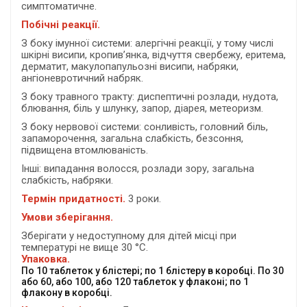
симптоматичне.
Побічні реакції.
З боку імунної системи: алергічні реакції, у тому числі
шкірні висипи, кропив’янка, відчуття свербежу, еритема,
дерматит, макулопапульозні висипи, набряки,
ангіоневротичний набряк.
З боку травного тракту: диспептичні розлади, нудота,
блювання, біль у шлунку, запор, діарея, метеоризм.
З боку нервової системи: сонливість, головний біль,
запаморочення, загальна слабкість, безсоння,
підвищена втомлюваність.
Інші: випадання волосся, розлади зору, загальна
слабкість, набряки.
Термін придатності.
3 роки.
Умови зберігання.
Зберігати у недоступному для дітей місці при
температурі не вище 30 °С.
Упаковка.
По 10 таблеток у блістері; по 1 блістеру в коробці. По 30
або 60, або 100, або 120 таблеток у флаконі; по 1
флакону в коробці.