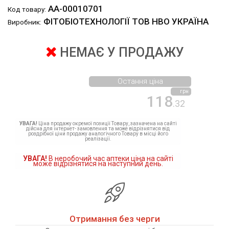
АА-00010701
Код товару:
ФІТОБІОТЕХНОЛОГІЇ ТОВ НВО УКРАЇНА
Виробник:
НЕМАЄ У ПРОДАЖУ
Остання ціна
грн
118
.32
УВАГА!
Ціна продажу окремої позиції Товару, зазначена на сайті
дійсна для інтернет- замовлення та може відрізнятися від
роздрібної ціни продажу аналогічного Товару в місці його
реалізації.
УВАГА!
В неробочий час аптеки ціна на сайті
може відрізнятися на наступний день.
Отримання без черги