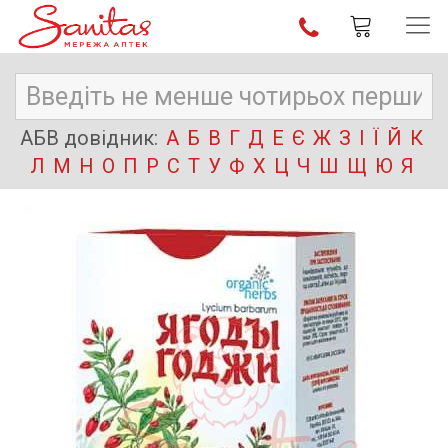
АБВ довідник:
А
Б
В
Г
Д
Е
Є
Ж
З
І
Ї
Й
К
Л
М
Н
О
П
Р
С
Т
У
Ф
Х
Ц
Ч
Ш
Щ
Ю
Я