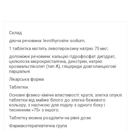
Склад
діюча речовина: levothyroxine sodium;
1 таблетка містить левотироксину натрію 75 мкг;
допоміжні речовини: кальцію гідрофосфат дигідрат,
целюлоза мікрокристалічна, декстрин, натрію
крохмальгліколят (тип А), гліцериди довголанцюгові
парціальні.
Лікарська форма
Таблетки.
Основні фізико-хімічні властивості: круглі, злегка опуклі
таблетки від майже білого до злегка бежевого
кольору, з насічкою для поділу з одного боку і
тисненням «75» з іншого.
Таблетку можна розділити на рівні дози.
Фармакотерапевтична група