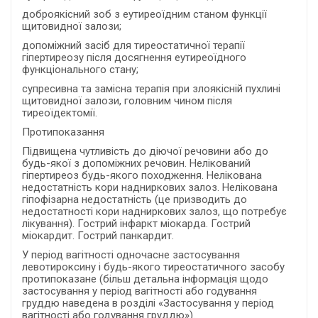
доброякісний зоб з еутиреоїдним станом функції
щитовидної залози;
допоміжний засіб для тиреостатичної терапії
гіпертиреозу після досягнення еутиреоїдного
функціонального стану;
супресивна та замісна терапія при злоякісній пухлині
щитовидної залози, головним чином після
тиреоїдектомії.
Протипоказання
Підвищена чутливість до діючої речовини або до
будь-якої з допоміжних речовин. Нелікований
гіпертиреоз будь-якого походження. Нелікована
недостатність кори надниркових залоз. Нелікована
гіпофізарна недостатність (це призводить до
недостатності кори надниркових залоз, що потребує
лікування). Гострий інфаркт міокарда. Гострий
міокардит. Гострий панкардит.
У період вагітності одночасне застосування
левотироксину і будь-якого тиреостатичного засобу
протипоказане (більш детальна інформація щодо
застосування у період вагітності або годування
груддю наведена в розділі «Застосування у період
вагітності або годування груддю»).