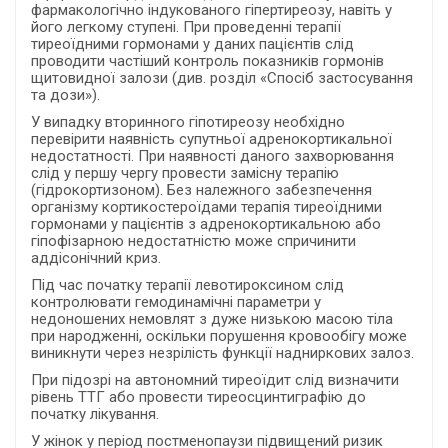
фармакологічно індукованого гіпертиреозу, навіть у
його легкому ступені. При проведенні терапії
тиреоїдними гормонами у даних пацієнтів слід
проводити частіший контроль показників гормонів
щитовидної залози (див. розділ «Спосіб застосування
та дози»).
У випадку вторинного гіпотиреозу необхідно
перевірити наявність супутньої адренокортикальної
недостатності. При наявності даного захворювання
слід у першу чергу провести замісну терапію
(гідрокортизоном). Без належного забезпечення
організму кортикостероїдами терапія тиреоїдними
гормонами у пацієнтів з адренокортикальною або
гіпофізарною недостатністю може спричинити
аддісонічний криз.
Під час початку терапії левотироксином слід
контролювати гемодинамічні параметри у
недоношених немовлят з дуже низькою масою тіла
при народженні, оскільки порушення кровообігу може
виникнути через незрілість функції надниркових залоз.
При підозрі на автономний тиреоїдит слід визначити
рівень ТТГ або провести тиреосцинтиграфію до
початку лікування.
У жінок у період постменопаузи підвищений ризик