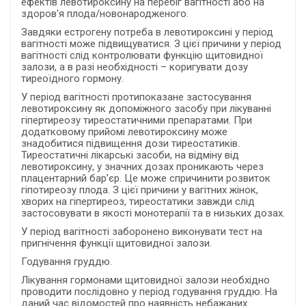
ефектів левотироксину на перебіг вагітності або на
здоров'я плода/новонародженого.
Завдяки естрогену потреба в левотироксині у період
вагітності може підвищуватися. З цієї причини у період
вагітності слід контролювати функцію щитовидної
залози, а в разі необхідності – коригувати дозу
тиреоїдного гормону.
У період вагітності протипоказане застосування
левотироксину як допоміжного засобу при лікуванні
гіпертиреозу тиреостатичними препаратами. При
додатковому прийомі левотироксину може
знадобитися підвищення дози тиреостатиків.
Тиреостатичні лікарські засоби, на відміну від
левотироксину, у значних дозах проникають через
плацентарний бар’єр. Це може спричинити розвиток
гіпотиреозу плода. З цієї причини у вагітних жінок,
хворих на гіпертиреоз, тиреостатики завжди слід
застосовувати в якості монотерапії та в низьких дозах.
У період вагітності заборонено виконувати тест на
пригнічення функції щитовидної залози.
Годування груддю.
Лікування гормонами щитовидної залози необхідно
проводити послідовно у період годування груддю. На
даний час відомостей про наявність небажаних