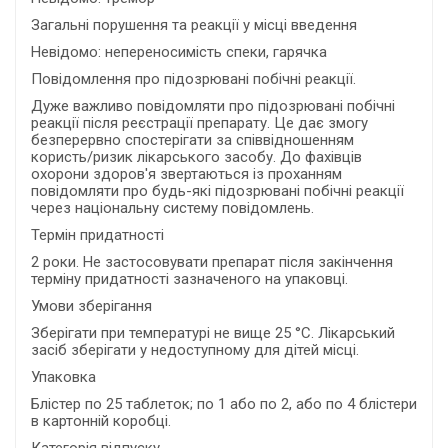
Загальні порушення та реакції у місці введення
Невідомо: непереносимість спеки, гарячка
Повідомлення про підозрювані побічні реакції.
Дуже важливо повідомляти про підозрювані побічні
реакції після реєстрації препарату. Це дає змогу
безперервно спостерігати за співвідношенням
користь/ризик лікарського засобу. До фахівців
охорони здоров'я звертаються із проханням
повідомляти про будь-які підозрювані побічні реакції
через національну систему повідомлень.
Термін придатності
2 роки. Не застосовувати препарат після закінчення
терміну придатності зазначеного на упаковці.
Умови зберігання
Зберігати при температурі не вище 25 °С. Лікарський
засіб зберігати у недоступному для дітей місці.
Упаковка
Блістер по 25 таблеток; по 1 або по 2, або по 4 блістери
в картонній коробці.
Категорія відпуску