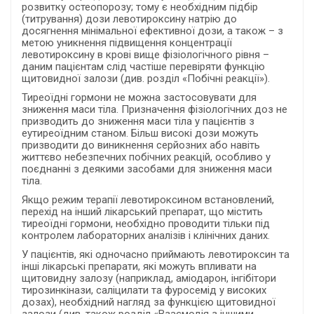
розвитку остеопорозу; тому є необхідним підбір
(титрування) дози левотироксину натрію до
досягнення мінімальної ефективної дози, а також – з
метою уникнення підвищення концентрації
левотироксину в крові вище фізіологічного рівня –
даним пацієнтам слід частіше перевіряти функцію
щитовидної залози (див. розділ «Побічні реакції»).
Тиреоїдні гормони не можна застосовувати для
зниження маси тіла. Призначення фізіологічних доз не
призводить до зниження маси тіла у пацієнтів з
еутиреоїдним станом. Більш високі дози можуть
призводити до виникнення серйозних або навіть
життєво небезпечних побічних реакцій, особливо у
поєднанні з деякими засобами для зниження маси
тіла.
Якщо режим терапії левотироксином встановлений,
перехід на інший лікарський препарат, що містить
тиреоїдні гормони, необхідно проводити тільки під
контролем лабораторних аналізів і клінічних даних.
У пацієнтів, які одночасно приймають левотироксин та
інші лікарські препарати, які можуть впливати на
щитовидну залозу (наприклад, аміодарон, інгібітори
тирозинкінази, саліцилати та фуросемід у високих
дозах), необхідний нагляд за функцією щитовидної
залози (див. також розділ «Взаємодія з іншими