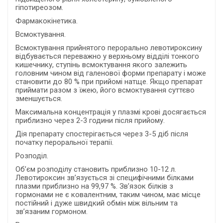
гіпотиреозом.
Фармакокінетика.
Всмоктування.
Всмоктування прийнятого перорально левотироксину
відбувається переважно у верхньому відділі тонкого
кишечнику, ступінь всмоктування якого залежить
головним чином від галенової форми препарату і може
становити до 80 % при прийомі натще. Якщо препарат
приймати разом з їжею, його всмоктування суттєво
зменшується.
Максимальна концентрація у плазмі крові досягається
приблизно через 2-3 години після прийому.
Дія препарату спостерігається через 3-5 діб після
початку пероральної терапії.
Розподіл.
Об’єм розподілу становить приблизно 10-12 л.
Левотироксин зв’язується зі специфічними білками
плазми приблизно на 99,97 %. Зв’язок білків з
гормонами не є ковалентним, таким чином, має місце
постійний і дуже швидкий обмін між вільним та
зв’язаним гормоном.