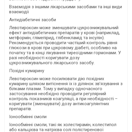
Взаємодія з іншими лікарськими засобами та інші види
взаємодії
Антидіабетичні засоби
Левотироксин може зменшувати цукрознижувальний
ефект антидіабетичних препаратів у крові (наприклад,
метформін, глімепірид, глібенкламід та інсулін).
Рекомендується проводити частіший контроль рівня
глюкози в крові при цукровому діабеті, особливо на
початку та в кінці лікування тиреоїдними гормонами. У
разі необхідності коригувати дозу
цукрознижувального лікарського засобу.
Похідні кумарину
Левотироксин може посилювати дію похідних
кумарину шляхом витіснення їх із ділянок зв’язування з
білками плазми. Тому у випадку одночасного
застосування необхідно проводити регулярний
контроль показників коагуляції, а при необхідності –
коригувати (зменшувати) дозу антикоагулянтних
препаратів.
Іонообмінні смоли
Іонообмінні смоли, такі як холестирамін, колестипол
або кальцієва та натрієва солі полістиренової