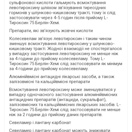
сульфонової кислоти гальмують всмоктування
левотироксину шляхом зв’язування тиреоїдних
гормонів у шлунково-кишковому тракті; тому їх слід
застосовувати через 4-5 годин після прийому L-
Тироксин 75 Берлін-Хемі.
Препарати, які зв’язують жовчні кислоти
Колесевелам зв’язує левотироксин і таким чином
зменшує всмоктування левотироксину у шлунково-
кишковому тракті. Жодної взаємодії не спостерігалося
у випадку застосування левотироксину не менше ніж
за 4 години до прийому колесевеламу. Тому L-
Тироксин 75 Берлін-Хемі слід застосовувати як мінімум
за 4 години до прийому колесевеламу.
Алюмінійвмісні антацидні лікарські засоби, а також
залізовмісні та кальційвмісні препарати
Всмоктування левотироксину може зменшуватися у
випадку одночасного застосування алюмінійвмісних
антацидних препаратів (антациди, сукральфат),
залізовмісних та кальційвмісних лікарських засобів. L-
Тироксин 75 Берлін-Хемі слід застосовувати не менше
ніж за 2 години до прийому даних препаратів.
Севеламер і лантану карбонат
Севеламер і лантану карбонат можуть знижувати