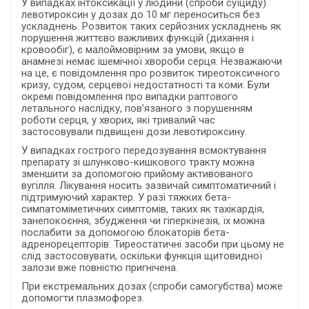
У випадках інтоксикації у людини (спроби суїциду)
левотироксин у дозах до 10 мг переноситься без
ускладнень. Розвиток таких серйозних ускладнень як
порушення життєво важливих функцій (дихання і
кровообіг), є малоймовірним за умови, якщо в
анамнезі немає ішемічної хвороби серця. Незважаючи
на це, є повідомлення про розвиток тиреотоксичного
кризу, судом, серцевої недостатності та коми. Були
окремі повідомлення про випадки раптового
летального наслідку, пов’язаного з порушенням
роботи серця, у хворих, які тривалий час
застосовували підвищені дози левотироксину.
У випадках гострого передозування всмоктування
препарату зі шлунково-кишкового тракту можна
зменшити за допомогою прийому активованого
вугілля. Лікування носить зазвичай симптоматичний і
підтримуючий характер. У разі тяжких бета-
симпатоміметичних симптомів, таких як тахікардія,
занепокоєння, збудження чи гіперкінезія, їх можна
послабити за допомогою блокаторів бета-
адренорецепторів. Тиреостатичні засоби при цьому не
слід застосовувати, оскільки функція щитовидної
залози вже повністю пригнічена.
При екстремальних дозах (спроби самогубства) може
допомогти плазмофорез.