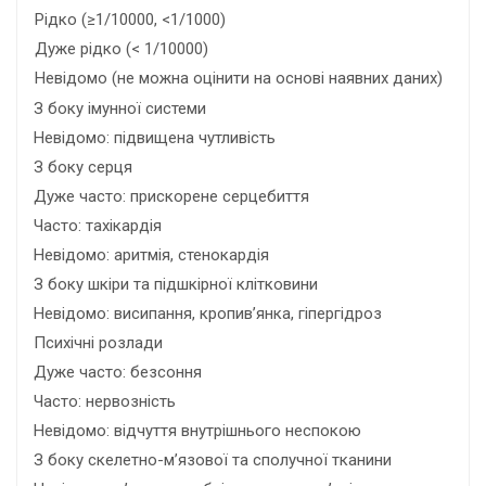
Рідко (≥1/10000, <1/1000)
Дуже рідко (< 1/10000)
Невідомо (не можна оцінити на основі наявних даних)
З боку імунної системи
Невідомо: підвищена чутливість
З боку серця
Дуже часто: прискорене серцебиття
Часто: тахікардія
Невідомо: аритмія, стенокардія
З боку шкіри та підшкірної клітковини
Невідомо: висипання, кропив’янка, гіпергідроз
Психічні розлади
Дуже часто: безсоння
Часто: нервозність
Невідомо: відчуття внутрішнього неспокою
З боку скелетно-м’язової та сполучної тканини