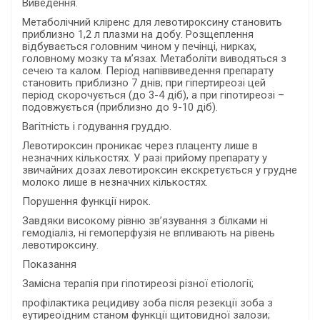
Виведення.
Метаболічний кліренс для левотироксину становить
приблизно 1,2 л плазми на добу. Розщеплення
відбувається головним чином у печінці, нирках,
головному мозку та м’язах. Метаболіти виводяться з
сечею та калом. Період напіввиведення препарату
становить приблизно 7 днів; при гіпертиреозі цей
період скорочується (до 3-4 діб), а при гіпотиреозі –
подовжується (приблизно до 9-10 діб).
Вагітність і годування груддю.
Левотироксин проникає через плаценту лише в
незначних кількостях. У разі прийому препарату у
звичайних дозах левотироксин екскретується у грудне
молоко лише в незначних кількостях.
Порушення функції нирок.
Завдяки високому рівню зв’язування з білками ні
гемодіаліз, ні гемоперфузія не впливають на рівень
левотироксину.
Показання
Замісна терапія при гіпотиреозі різної етіології;
профілактика рецидиву зоба після резекції зоба з
еутиреоїдним станом функції щитовидної залози;