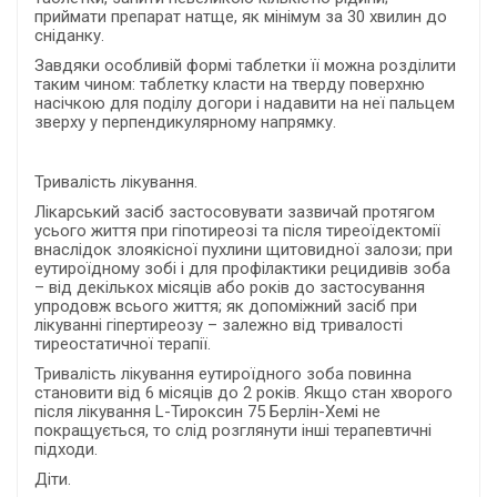
приймати препарат натще, як мінімум за 30 хвилин до
сніданку.
Завдяки особливій формі таблетки її можна розділити
таким чином: таблетку класти на тверду поверхню
насічкою для поділу догори і надавити на неї пальцем
зверху у перпендикулярному напрямку.
Тривалість лікування.
Лікарський засіб застосовувати зазвичай протягом
усього життя при гіпотиреозі та після тиреоїдектомії
внаслідок злоякісної пухлини щитовидної залози; при
еутироїдному зобі і для профілактики рецидивів зоба
– від декількох місяців або років до застосування
упродовж всього життя; як допоміжний засіб при
лікуванні гіпертиреозу – залежно від тривалості
тиреостатичної терапії.
Тривалість лікування еутироїдного зоба повинна
становити від 6 місяців до 2 років. Якщо стан хворого
після лікування L-Тироксин 75 Берлін-Хемі не
покращується, то слід розглянути інші терапевтичні
підходи.
Діти.