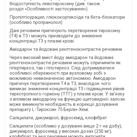
біодоступність левотироксину (див. також
розділ «Особливості застосування»).
Пропілтіоурацил, глюкокортикоїди та бета-блокатори
(особливо пропранолол)
Дані речовини пригнічують перетворення тироксину
(Т4) в Т3 і можуть призводити до зниження
концентрації Т3 у плазмі крові.
Аміодарон та йодовані рентгеноконтрастні речовини
Через високий вміст йоду аміодарон та йодовані
рентгеноконтрастні речовини можуть спричинити як
гіпертиреоз, так і гіпотиреоз. Слід дотримуватися
особливої обережності при вузловому зобі з
можливою невизначеною автономією. Аміодарон
пригнічує перетворення Т4 в Т3, внаслідок чого
виникає зниження концентрації Т3 і підвищення рівнів
тиреотропного гормону (ТТГ) у плазмі крові. У зв’язку
з впливом аміодарону на функцію щитовидної залози
може виникнути необхідність в корекції дозування
препарату L-Тироксин 75 Берлін-Хемі.
Саліцилати, дикумарол, фуросемід, клофібрат
Саліцилати (особливо у дозуванні вище 2 г на добу),
дикумарол, фуросемід у високих дозах (250 мг),
клофібрат та інші речовини можуть витісняти