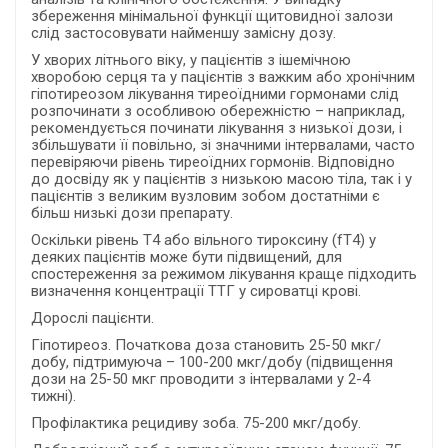
збереження мінімальної функції щитовидної залози
слід застосовувати найменшу замісну дозу.
У хворих літнього віку, у пацієнтів з ішемічною
хворобою серця та у пацієнтів з важким або хронічним
гіпотиреозом лікування тиреоїдними гормонами слід
розпочинати з особливою обережністю – наприклад,
рекомендується починати лікування з низької дози, і
збільшувати її повільно, зі значними інтервалами, часто
перевіряючи рівень тиреоїдних гормонів. Відповідно
до досвіду як у пацієнтів з низькою масою тіла, так і у
пацієнтів з великим вузловим зобом достатніми є
більш низькі дози препарату.
Оскільки рівень Т4 або вільного тироксину (fТ4) у
деяких пацієнтів може бути підвищений, для
спостереження за режимом лікування краще підходить
визначення концентрації ТТГ у сироватці крові.
Дорослі пацієнти.
Гіпотиреоз. Початкова доза становить 25-50 мкг/
добу, підтримуюча – 100-200 мкг/добу (підвищення
дози на 25-50 мкг проводити з інтервалами у 2-4
тижні).
Профілактика рецидиву зоба. 75-200 мкг/добу.