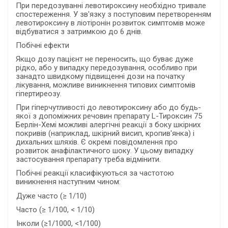
При передозуванні левотироксину необхідно тривале
спостереження. У зв'язку з поступовим перетворенням
левотироксину в ліотіронін розвиток симптомів може
відбуватися з затримкою до 6 днів.
Побічні ефекти
Якщо дозу пацієнт не переносить, що буває дуже
рідко, або у випадку передозування, особливо при
занадто швидкому підвищенні дози на початку
лікування, можливе виникнення типових симптомів
гіпертиреозу.
При гіперчутливості до левотироксину або до будь-
якої з допоміжних речовин препарату L-Тироксин 75
Берлін-Хемі можливі алергічні реакції з боку шкірних
покривів (наприклад, шкірний висип, кропив'янка) і
дихальних шляхів. Є окремі повідомлення про
розвиток анафілактичного шоку. У цьому випадку
застосування препарату треба відмінити.
Побічні реакції класифікуються за частотою
виникнення наступним чином:
Дуже часто (≥ 1/10)
Часто (≥ 1/100, < 1/10)
Інколи (≥1/1000, <1/100)