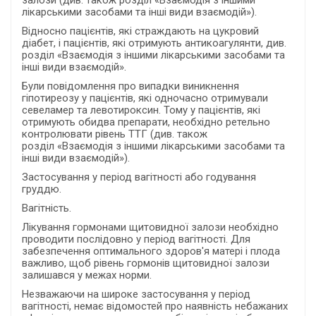
лікарськими засобами та інші види взаємодій»).
Відносно пацієнтів, які страждають на цукровий
діабет, і пацієнтів, які отримують антикоагулянти, див.
розділ «Взаємодія з іншими лікарськими засобами та
інші види взаємодій».
Були повідомлення про випадки виникнення
гіпотиреозу у пацієнтів, які одночасно отримували
севеламер та левотироксин. Тому у пацієнтів, які
отримують обидва препарати, необхідно ретельно
контролювати рівень TTГ (див. також
розділ «Взаємодія з іншими лікарськими засобами та
інші види взаємодій»).
Застосування у період вагітності або годування
груддю.
Вагітність.
Лікування гормонами щитовидної залози необхідно
проводити послідовно у період вагітності. Для
забезпечення оптимального здоров'я матері і плода
важливо, щоб рівень гормонів щитовидної залози
залишався у межах норми.
Незважаючи на широке застосування у період
вагітності, немає відомостей про наявність небажаних