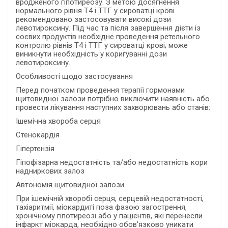
вродженого гіпотиреозу. З метою досягнення
нормального рівня Т4 і ТТГ у сироватці крові
рекомендовано застосовувати високі дози
левотироксину. Під час та після завершення дієти із
соєвих продуктів необхідне проведення ретельного
контролю рівнів Т4 і ТТГ у сироватці крові; може
виникнути необхідність у коригуванні дози
левотироксину.
Особливості щодо застосування
Перед початком проведення терапії гормонами
щитовидної залози потрібно виключити наявність або
провести лікування наступних захворювань або станів:
Ішемічна хвороба серця
Стенокардія
Гіпертензія
Гіпофізарна недостатність та/або недостатність кори
надниркових залоз
Автономія щитовидної залози.
При ішемічній хворобі серця, серцевій недостатності,
тахіаритмії, міокардиті поза фазою загострення,
хронічному гіпотиреозі або у пацієнтів, які перенесли
інфаркт міокарда, необхідно обов’язково уникати