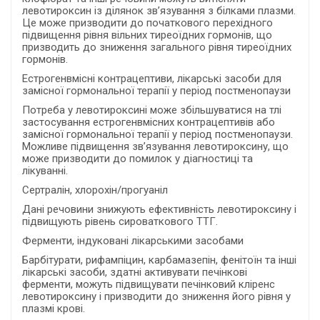
левотироксин із ділянок зв’язування з білками плазми.
Це може призводити до початкового перехідного
підвищення рівня вільних тиреоїдних гормонів, що
призводить до зниження загального рівня тиреоїдних
гормонів.
Естрогенвмісні контрацептиви, лікарські засоби для
замісної гормональної терапії у період постменопаузи
Потреба у левотироксині може збільшуватися на тлі
застосування естрогенвмісних контрацептивів або
замісної гормональної терапії у період постменопаузи.
Можливе підвищення зв’язування левотироксину, що
може призводити до помилок у діагностиці та
лікуванні.
Сертралін, хлорохін/прогуаніл
Дані речовини знижують ефективність левотироксину і
підвищують рівень сироваткового ТТГ.
Ферменти, індуковані лікарськими засобами
Барбітурати, рифампіцин, карбамазепін, фенітоїн та інші
лікарські засоби, здатні активувати печінкові
ферменти, можуть підвищувати печінковий кліренс
левотироксину і призводити до зниження його рівня у
плазмі крові.