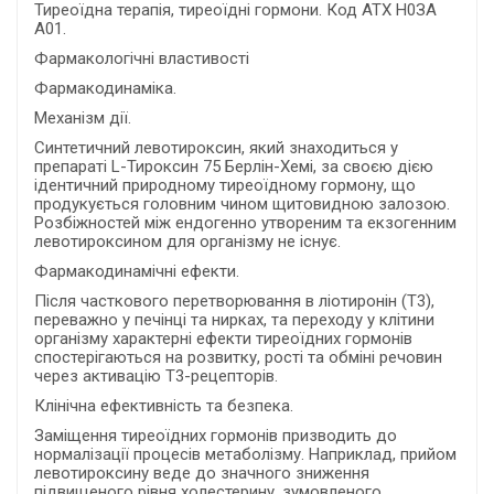
Тиреоїдна терапія, тиреоїдні гормони. Код АТХ Н0ЗА
А01.
Фармакологічні властивості
Фармакодинаміка.
Механізм дії.
Синтетичний левотироксин, який знаходиться у
препараті L-Тироксин 75 Берлін-Хемі, за своєю дією
ідентичний природному тиреоїдному гормону, що
продукується головним чином щитовидною залозою.
Розбіжностей між ендогенно утвореним та екзогенним
левотироксином для організму не існує.
Фармакодинамічні ефекти.
Після часткового перетворювання в ліотиронін (Т3),
переважно у печінці та нирках, та переходу у клітини
організму характерні ефекти тиреоїдних гормонів
спостерігаються на розвитку, рості та обміні речовин
через активацію Т3-рецепторів.
Клінічна ефективність та безпека.
Заміщення тиреоїдних гормонів призводить до
нормалізації процесів метаболізму. Наприклад, прийом
левотироксину веде до значного зниження
підвищеного рівня холестерину, зумовленого