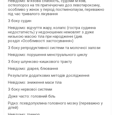
Невідомо: м’язова слабкість, судоми м’язів,
остеопороз на тлі пригнічуючих доз левотироксину,
особливо у жінок у період постменопаузи, переважно
під час тривалого лікування
З боку судин
Невідомо: відчуття жару, колапс (гостра судинна
недостатність) у недоношених немовлят з дуже
низькою масою тіла при народженні (див.
розділ «Особливості застосування»)
З боку репродуктивної системи та молочної залози
Невідомо: порушення менструального циклу
З боку шлунково-кишкового тракту
Невідомо: діарея, блювання
Результати додаткових методів дослідження
Невідомо: зниження маси тіла
З боку нервової системи
Дуже часто: головний біль
Рідко: псевдопухлина головного мозку (переважно у
дітей)
Невідомо: тремор