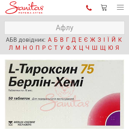
АБВ довідник:
А
Б
В
Г
Д
Е
Є
Ж
З
І
Ї
Й
К
Л
М
Н
О
П
Р
С
Т
У
Ф
Х
Ц
Ч
Ш
Щ
Ю
Я