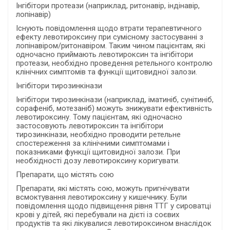
Інгібітори протеази (наприклад, ритонавір, індінавір,
лопінавір)
Існують повідомлення щодо втрати терапевтичного
ефекту левотироксину при сумісному застосуванні з
лопінавіром/ритонавіром. Таким чином пацієнтам, які
одночасно приймають левотироксин та інгібітори
протеази, необхідно проведення ретельного контролю
клінічних симптомів та функції щитовидної залози.
Інгібітори тирозинкінази
Інгібітори тирозинкінази (наприклад, іматиніб, сунітиніб,
сорафеніб, мотезаніб) можуть знижувати ефективність
левотироксину. Тому пацієнтам, які одночасно
застосовують левотироксин та інгібітори
тирозинкінази, необхідно проводити ретельне
спостереження за клінічними симптомами і
показниками функції щитовидної залози. При
необхідності дозу левотироксину коригувати.
Препарати, що містять сою
Препарати, які містять сою, можуть пригнічувати
всмоктування левотироксину у кишечнику. Були
повідомлення щодо підвищення рівня ТТГ у сироватці
крові у дітей, які перебували на дієті із соєвих
продуктів та які лікувалися левотироксином внаслідок