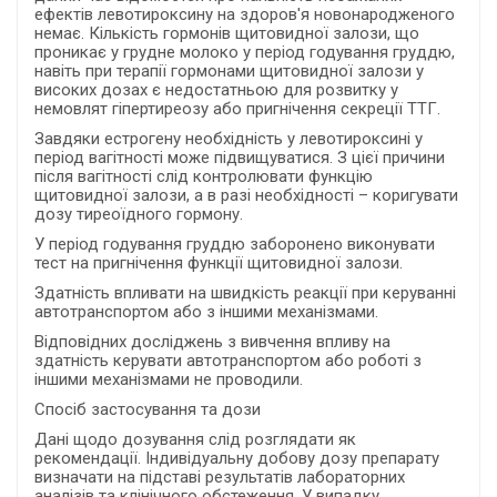
ефектів левотироксину на здоров'я новонародженого
немає. Кількість гормонів щитовидної залози, що
проникає у грудне молоко у період годування груддю,
навіть при терапії гормонами щитовидної залози у
високих дозах є недостатньою для розвитку у
немовлят гіпертиреозу або пригнічення секреції ТТГ.
Завдяки естрогену необхідність у левотироксині у
період вагітності може підвищуватися. З цієї причини
після вагітності слід контролювати функцію
щитовидної залози, а в разі необхідності – коригувати
дозу тиреоїдного гормону.
У період годування груддю заборонено виконувати
тест на пригнічення функції щитовидної залози.
Здатність впливати на швидкість реакції при керуванні
автотранспортом або з іншими механізмами.
Відповідних досліджень з вивчення впливу на
здатність керувати автотранспортом або роботі з
іншими механізмами не проводили.
Спосіб застосування та дози
Дані щодо дозування слід розглядати як
рекомендації. Індивідуальну добову дозу препарату
визначати на підставі результатів лабораторних
аналізів та клінічного обстеження. У випадку