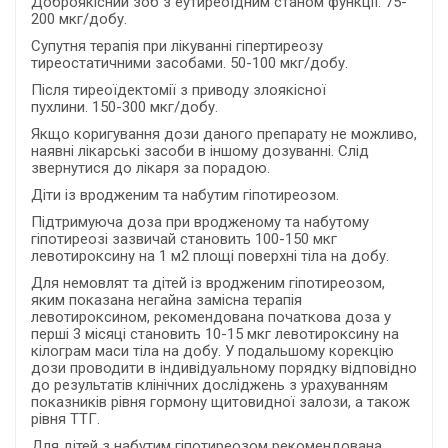
Доброякісний зоб з еутиреоїдним станом функції. 75-
200 мкг/добу.
Супутня терапія при лікуванні гіпертиреозу
тиреостатичними засобами. 50-100 мкг/добу.
Після тиреоїдектомії з приводу злоякісної
пухлини. 150-300 мкг/добу.
Якщо коригування дози даного препарату не можливо,
наявні лікарські засоби в іншому дозуванні. Слід
звернутися до лікаря за порадою.
Діти із вродженим та набутим гіпотиреозом.
Підтримуюча доза при вродженому та набутому
гіпотиреозі зазвичай становить 100-150 мкг
левотироксину на 1 м2 площі поверхні тіла на добу.
Для немовлят та дітей із вродженим гіпотиреозом,
яким показана негайна замісна терапія
левотироксином, рекомендована початкова доза у
перші 3 місяці становить 10-15 мкг левотироксину на
кілограм маси тіла на добу. У подальшому корекцію
дози проводити в індивідуальному порядку відповідно
до результатів клінічних досліджень з урахуванням
показників рівня гормону щитовидної залози, а також
рівня ТТГ.
Для дітей з набутим гіпотиреозом рекомендована