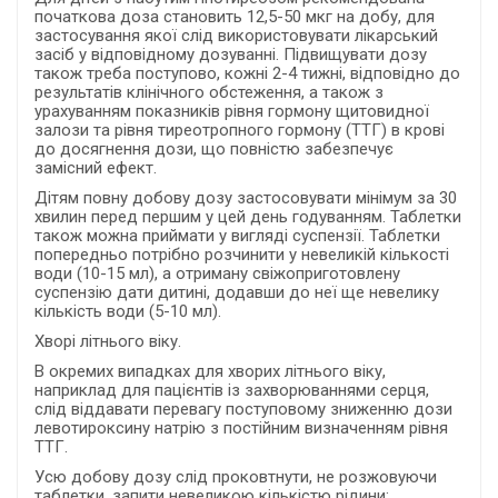
початкова доза становить 12,5-50 мкг на добу, для
застосування якої слід використовувати лікарський
засіб у відповідному дозуванні. Підвищувати дозу
також треба поступово, кожні 2-4 тижні, відповідно до
результатів клінічного обстеження, а також з
урахуванням показників рівня гормону щитовидної
залози та рівня тиреотропного гормону (ТТГ) в крові
до досягнення дози, що повністю забезпечує
замісний ефект.
Дітям повну добову дозу застосовувати мінімум за 30
хвилин перед першим у цей день годуванням. Таблетки
також можна приймати у вигляді суспензії. Таблетки
попередньо потрібно розчинити у невеликій кількості
води (10-15 мл), а отриману свіжоприготовлену
суспензію дати дитині, додавши до неї ще невелику
кількість води (5-10 мл).
Хворі літнього віку.
В окремих випадках для хворих літнього віку,
наприклад для пацієнтів із захворюваннями серця,
слід віддавати перевагу поступовому зниженню дози
левотироксину натрію з постійним визначенням рівня
ТТГ.
Усю добову дозу слід проковтнути, не розжовуючи
таблетки, запити невеликою кількістю рідини;