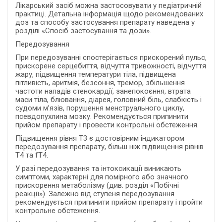
Лікарський засіб можна застосовувати у педіатричній
практиці. Детальна інформація щодо рекомендованих
доз та способу застосування препарату наведена у
розділі «Спосіб застосування та дози».
Передозування
При передозуванні спостерігається прискорений пульс,
прискорене серцебиття, відчуття тривожності, відчуття
жару, підвищення температури тіла, підвищена
пітливість, аритмія, безсоння, тремор, збільшення
частоти нападів стенокардії, занепокоєння, втрата
маси тіла, блювання, діарея, головний біль, слабкість і
судоми м’язів, порушення менструального циклу,
псевдопухлина мозку. Рекомендується припинити
прийом препарату і провести контрольні обстеження.
Підвищення рівня Т3 є достовірним індикатором
передозування препарату, більш ніж підвищення рівнів
Т4 та fТ4.
У разі передозування та інтоксикації виникають
симптоми, характерні для помірного або значного
прискорення метаболізму (див. розділ «Побічні
реакції»). Залежно від ступеня передозування
рекомендується припинити прийом препарату і пройти
контрольне обстеження.