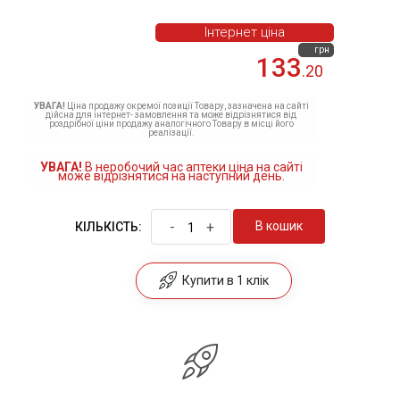
Інтернет ціна
грн
133
.20
УВАГА!
Ціна продажу окремої позиції Товару, зазначена на сайті
дійсна для інтернет- замовлення та може відрізнятися від
роздрібної ціни продажу аналогічного Товару в місці його
реалізації.
УВАГА!
В неробочий час аптеки ціна на сайті
може відрізнятися на наступний день.
-
+
В кошик
КІЛЬКІСТЬ:
Купити в 1 клік