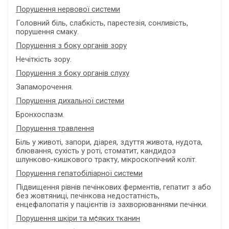
Порушення нервової системи
Головний біль, слабкість, парестезія, сонливість,
порушення смаку.
Порушення з боку органів зору
Нечіткість зору.
Порушення з боку органів слуху
Запаморочення.
Порушення дихальної системи
Бронхоспазм.
Порушення травлення
Біль у животі, запори, діарея, здуття живота, нудота,
блювання, сухість у роті, стоматит, кандидоз
шлунково-кишкового тракту, мікроскопічний коліт.
Порушення гепатобіліарної системи
Підвищення рівнів печінкових ферментів, гепатит з або
без жовтяниці, печінкова недостатність,
енцефалопатія у пацієнтів із захворюваннями печінки.
Порушення шкіри та м
¢
яких тканин