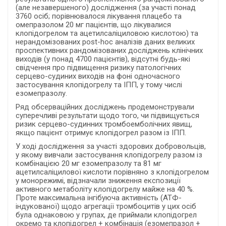
(але незавершеного) дослідження (за участі понад
3760 осіб; порівнювалося лікування плацебо та
омепразолом 20 мг пацієнтів, що лікувалися
клопідогрелом та ацетилсаліциловою кислотою) та
нерандомізованих post-hoc аналізів даних великих
проспективних рандомізованих досліджень клінічних
виходів (у понад 4700 пацієнтів), відсутні будь-які
свідчення про підвищення ризику патологічних
серцево-судиних виходів на фоні одночасного
застосування клопідогрелу та ІПП, у тому числі
езомепразолу.
Ряд обсерваційних досліджень продемонстрували
суперечливі результати щодо того, чи підвищується
ризик серцево-судинних тромбоемболічних явищ,
якщо пацієнт отримує клопідогрел разом із ІПП.
У ході дослідження за участі здорових добровольців,
у якому вивчали застосування клопідогрелу разом із
комбінацією 20 мг езомепразолу та 81 мг
ацетилсаліцилової кислоти порівняно з клопідогрелом
у монорежимі, відзначали зниження експозиції
активного метаболіту клопідогрелу майже на 40 %.
Проте максимальна інгібуюча активність (АТФ-
індукованої) щодо агрегації тромбоцитів у цих осіб
була однаковою у групах, де приймали клопідогрел
окремо та клопідогрел + комбінація (езомепразол +