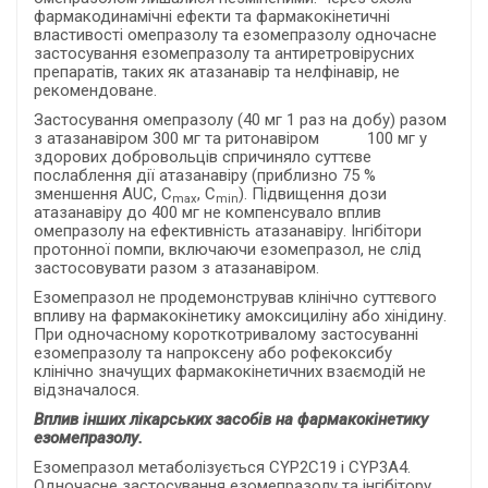
фармакодинамічні ефекти та фармакокінетичні
властивості омепразолу та езомепразолу одночасне
застосування езомепразолу та антиретровірусних
препаратів, таких як атазанавір та нелфінавір, не
рекомендоване.
Застосування омепразолу (40 мг 1 раз на добу) разом
з атазанавіром 300 мг та ритонавіром 100 мг у
здорових добровольців спричиняло суттєве
послаблення дії атазанавіру (приблизно 75 %
зменшення AUC, C
, C
). Підвищення дози
max
min
атазанавіру до 400 мг не компенсувало вплив
омепразолу на ефективність атазанавіру. Інгібітори
протонної помпи, включаючи езомепразол, не слід
застосовувати разом з атазанавіром.
Езомепразол не продемонстрував клінічно суттєвого
впливу на фармакокінетику амоксициліну або хінідину.
При одночасному короткотривалому застосуванні
езомепразолу та напроксену або рофекоксибу
клінічно значущих фармакокінетичних взаємодій не
відзначалося.
Вплив інших лікарських засобів на фармакокінетику
езомепразолу.
Езомепразол метаболізується CYP2С19 і CYP3А4.
Одночасне застосування езомепразолу та інгібітору