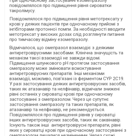
При одночасному застосуванні езомепразолу
повідомлялося про підвищення рівня сироватки
такролімусу.
Повідомлялося про підвищення рівня метотрексату у
крові у деяких пацієнтів при одночасному прийомі з
інгібіторами протонної помпи. За необхідності вводити
метотрексат у високих дозах слід розглянути питання
про тимчасову відміну езомепразолу.
Відмічалося, що омепразол взаємодіє з деякими
антиретровірусними засобами. Клінічна значущість та
механізм такої взаємодії не завжди відомі.
Підвищення шлункового рН протягом застосування
омепразолу може змінювати всмоктування
антиретровірусних препаратів. Інші механізми
взаємодії, можливо, пов’язані із ферментом CYP 2C19.
У разі застосування деяких антиретровірусних засобів,
таких як атазанавір та нелфінавір, відмічали знижені
рівні останніх у сироватці крові при одночасному
застосуванні з омепразолом. Через це супутнє
застосування омепразолу та таких препаратів, як
атазанавір та нелфінавір, не рекомендується.
Повідомлялося про підвищення рівнів у сироватці
інших антиретровірусних засобів, таких як саквінавір.
Існують також інші антиретровірусні препарати, рівні
яких у сироватці крові при одночасному застосуванні з
омепразолом лишалися незміненими. Через схожі