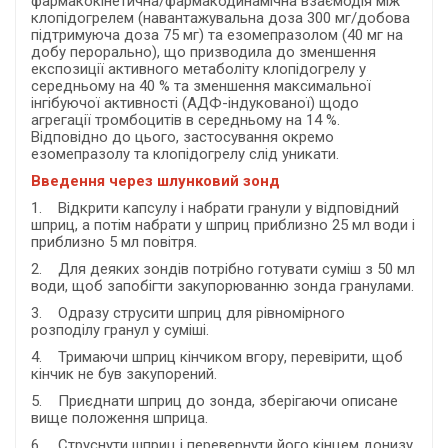
фармакокінетична/фармакодинамічна взаємодія між
клопідогрелем (навантажувальна доза 300 мг/добова
підтримуюча доза 75 мг) та езомепразолом (40 мг на
добу перорально), що призводила до зменшення
експозиції активного метаболіту клопідогрелу у
середньому на 40 % та зменшення максимальної
інгібуючої активності (АДФ-індукованої) щодо
агрегації тромбоцитів в середньому на 14 %.
Відповідно до цього, застосування окремо
езомепразолу та клопідогрелу слід уникати.
Введення через шлунковий зонд
1. Відкрити капсулу і набрати гранули у відповідний
шприц, а потім набрати у шприц приблизно 25 мл води і
приблизно 5 мл повітря.
2. Для деяких зондів потрібно готувати суміш з 50 мл
води, щоб запобігти закупорюванню зонда гранулами.
3. Одразу струсити шприц для рівномірного
розподілу гранул у суміші.
4. Тримаючи шприц кінчиком вгору, перевірити, щоб
кінчик не був закупорений.
5. Приєднати шприц до зонда, зберігаючи описане
вище положення шприца.
6. Струснути шприц і перевернути його кінцем донизу.