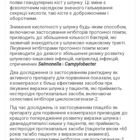
появи гландулярних кіст у шлунку. Ці зміни є
фізіологічним наслідком значного гальмування
секреції кислоти, такі кісти є доброякісними і
оборотними.
Зниження кислотності у шлунку будь-яким способом,
включаючи застосування інгібіторів протонної помпи,
призводить до збільшення кількості бактерій, які
зазвичай знаходяться у шлунково-кишковому тракті.
Лікування інгібіторами протонної помпи може
призводити до деякого збільшення ризику розвитку
шлунково-кишкових інфекцій, наприклад інфекцій,
спричинених
Salmonella
і
Campylobacter
.
Два дослідження із застосуванням ранітидину як
активного препарату для порівняння показали, що
езомепразол є більш ефективним засобом при
лікуванні виразки шлунка у пацієнтів, які приймають
нестероїдні протизапальні засоби, включаючи
селективні інгібітори циклооксигенази-2.
Під час
досліджень із застосуванням плацебо як
препарату для порівняння езомепразол призводив до
кращого попередження розвитку виразки шлунка і
дванадцятипалої кишки у пацієнтів, які приймають
нестероїдні протизапальні засоби (пацієнти віком >60
років та/або пацієнти з виразкою в анамнезі),
включаючи селективні інгібітори циклооксигенази-2.