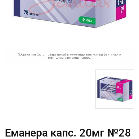
Зображення (фото) товару на сайті може відрізнятися від фактичного
зовнішнього вигляду товару.
Еманера капс. 20мг №28