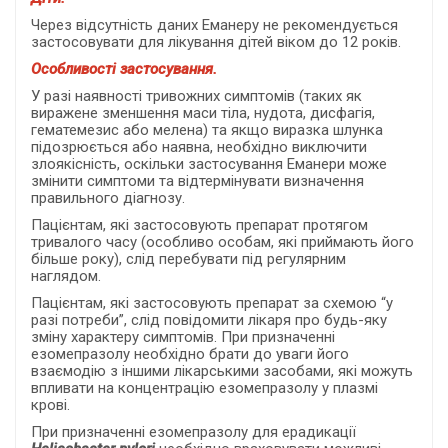
Через відсутність даних Еманеру не рекомендується
застосовувати для лікування дітей віком до 12 років.
Особливості застосування.
У разі наявності тривожних симптомів (таких як
виражене зменшення маси тіла, нудота, дисфагія,
гематемезис або мелена) та якщо виразка шлунка
підозрюється або наявна, необхідно виключити
злоякісність, оскільки застосування Еманери може
змінити симптоми та відтермінувати визначення
правильного діагнозу.
Пацієнтам, які застосовують препарат протягом
тривалого часу (особливо особам, які приймають його
більше року), слід перебувати під регулярним
наглядом.
Пацієнтам, які застосовують препарат за схемою “у
разі потреби”, слід повідомити лікаря про будь-яку
зміну характеру симптомів. При призначенні
езомепразолу необхідно брати до уваги його
взаємодію з іншими лікарськими засобами, які можуть
впливати на концентрацію езомепразолу у плазмі
крові.
При призначенні езомепразолу для ерадикації