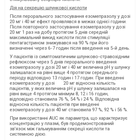
Дія на секрецію шлункової кислоти
Після перорального застосування езомепразолу у дозі
20 мг і 40 мг ефект проявлявся в межах однієї години.
Після повторного застосування езомепразолу у дозі
20 мг 1 раз на добу протягом 5 днів середній
максимальний викид кислоти після стимуляції
пентагастрином знижувався на 90 % при його
визначенні через 6-7 годин після введення на 5-й день.
У пацієнтів із симптоматичним шлунково-стравохідним
рефлюксом через 5 днів перорального введення
езомепразолу у дозі 20 мг і 40 мг величина рН у шлунку
залишалася на рівні вище 4 протягом середнього
періоду відповідно 13 годин і 17 годин. При введенні
езомепразолу у дозі 20 мг відносна кількість
пацієнтів, у яких величина рН у шлунку залишалася на
рівні вище 4 протягом мінімум 8, 12 і 16 годин,
відповідно становила 76 %, 54 % і 24 %. Відповідна
відносна кількість пацієнтів при введенні
езомепразолу у дозі 40 мг становила 97 %, 92 % і 56 %.
При використанні AUC як параметра, що характеризує
концентрацію у плазмі, був продемонстрований
зв’язок між гальмуванням секреції кислоти та
системною дією.