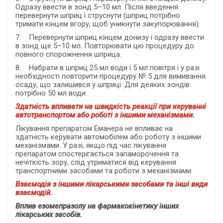
Одразу ввести в зонд 5–10 мл. Після введення
перевернути шприц і струснути (шприц потрібно
тримати кінцем вгору, щоб уникнути закупорювання).
7. Перевернути шприц кінцем донизу і одразу ввести
в зонд ще 5–10 мл. Повторювати цю процедуру до
повного спорожнення шприца.
8. Набрати в шприц 25 мл води і 5 мл повітря і у разі
необхідності повторити процедуру № 5 для вимивання
осаду, що залишився у шприці. Для деяких зондів
потрібно 50 мл води.
Здатність впливати на швидкість реакції при керуванні
автотранспортом або роботі з іншими механізмами.
Лікування препаратом Еманера не впливає на
здатність керувати автомобілем або роботу з іншими
механізмами. У разі, якщо під час лікування
препаратом спостерігається запаморочення та
нечіткість зору, слід утриматися від керування
транспортними засобами та роботи з механізмами.
Взаємодія з іншими лікарськими засобами та інші види
взаємодій.
Вплив езомепразолу на фармакокінетику інших
лікарських засобів.