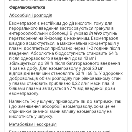
Фармакокінетика
Абсорбція і розподіл
Езомепразол є нестійким до дії кислоти, тому для
перорального введення застосовуються гранули в
ентеросолюбільній оболонці. В умовах
in
vivo
ступінь
перетворення на
R
-
ізомер є незначним. Езомепразол
швидко всмоктується, а максимальна концентрація у
плазмі досягається приблизно через 1-2 години після
введення. Абсолютна біодоступність становить 64 %
після одноразового введення дози 40 мг і
збільшується до 89 % після багаторазового введення
1 раз на добу. Для езомепразолу у дозі 20 мг
відповідні величини становлять 50 % і 68 %. У здорових
добровольців об'єм розподілу при рівноважному стані
у плазмі становить приблизно 0,22 л/кг маси тіла. З
білками плазми зв’язується 97 % від введеної дози
езомепразолу.
Наявність їжі у шлунку призводить як до затримки, так
і до зменшення абсорбції езомепразолу, хоча це не
спричинює значної зміни впливу езомепразолу на
кислотність у шлунку.
Метаболізм і екскреція