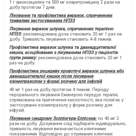
1 г амоксициліну та 500 мг кларитроміцину 2 рази на
добу протягом 7 днів.
Лікування та профілактика виразок, спричинених
тривалим застосуванням НПЗЗ
Лікування виразок шлунка, спричинених терапією
НПЗЗ:
рекомендована доза становить 20 мг 1 раз на
добу. Тривалість лікування становить 4-8 тижнів.
Профілактика виразок шлунка та дванадцятипалої
кишки, асоційованих з лікуванням НПЗЗ у пацієнтів
групи ризику:
рекомендована доза становить 20 мг 1
раз на добу.
Профілактика рецидиву кровотечі виразок шлунка або
дванадцятипалої кишки після лікування
езомепразолом у формі розчину для інфузій
40 мг 1 раз на добу протягом 4 тижнів. Періоду
перорального лікування Еманерою передує терапія,
спрямована на пригнічення кислотності, яка полягає у
застосуванні езомепразолу у формі розчину для
інфузій.
Лікування синдрому Золлінгера-Еллісона:
по 40 мг
2
рази на добу. Дозування слід підбирати індивідуально,
тривалість лікування визначається клінічними
показаннями. Відповідно до отриманих клінічних