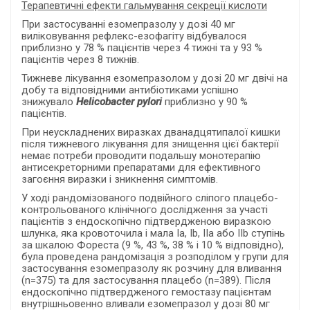
Терапевтичні ефекти
гальмування секреції кислоти
При застосуванні езомепразолу у дозі 40 мг
виліковування рефлекс-езофагіту відбувалося
приблизно у 78 % пацієнтів через 4 тижні та у 93 %
пацієнтів через 8 тижнів.
Тижневе лікування езомепразолом у дозі 20 мг двічі на
добу та відповідними антибіотиками успішно
знижувало
Helicobacter pylori
приблизно у 90 %
пацієнтів.
При неускладнених виразках дванадцятипалої кишки
після тижневого лікування для знищення цієї бактерії
немає потреби проводити подальшу монотерапію
антисекреторними препаратами для ефективного
загоєння виразки і зникнення симптомів.
У ході рандомізованого подвійного сліпого плацебо-
контрольованого клінічного дослідження за участі
пацієнтів з ендоскопічно підтвердженою виразкою
шлунка, яка кровоточила і мала Ia, Ib, IIa або IIb ступінь
за шкалою Фореста (9 %, 43 %, 38 % і 10 % відповідно),
була проведена рандомізація з розподілом у групи для
застосування езомепразолу як розчину для вливання
(n=375) та для застосування плацебо (n=389). Після
ендоскопічно підтвердженого гемостазу пацієнтам
внутрішньовенно вливали езомепразол у дозі 80 мг