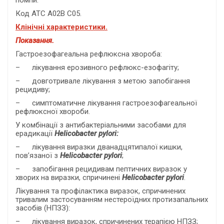
помпи.
Код АТС А02В С05.
Клінічні характеристики.
Показання.
Гастроезофагеальна рефлюксна хвороба:
– лікування ерозивного рефлюкс-езофагіту;
– довготривале лікування з метою запобігання
рецидиву;
– симптоматичне лікування гастроезофагеальної
рефлюксної хвороби.
У комбінації з антибактеріальними засобами для
ерадикації
Helicobacter pylori:
– лікування виразки дванадцятипалої кишки,
пов’язаної з
Helicobacter pylori
;
– запобігання рецидивам пептичних виразок у
хворих на виразки, спричинені
Helicobacter pylori
.
Лікування та профілактика виразок, спричинених
тривалим застосуванням нестероїдних протизапальних
засобів (НПЗЗ):
– лікування виразок, спричинених терапією НПЗЗ;