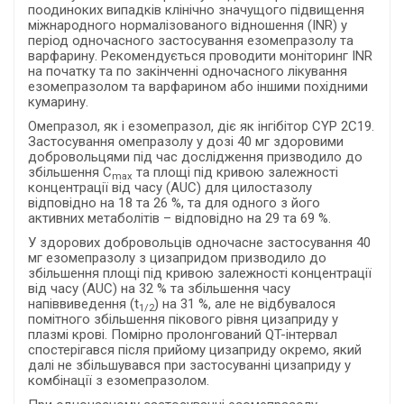
поодиноких випадків клінічно значущого підвищення
міжнародного нормалізованого відношення (INR) у
період одночасного застосування езомепразолу та
варфарину. Рекомендується проводити моніторинг INR
на початку та по закінченні одночасного лікування
езомепразолом та варфарином або іншими похідними
кумарину.
Омепразол, як і езомепразол, діє як інгібітор CYP 2C19.
Застосування омепразолу у дозі 40 мг здоровими
добровольцями під час дослідження призводило до
збільшення C
та площі під кривою залежності
max
концентрації від часу (AUC) для цилостазолу
відповідно на 18 та 26 %, та для одного з його
активних метаболітів – відповідно на 29 та 69 %.
У здорових добровольців одночасне застосування 40
мг езомепразолу з цизапридом призводило до
збільшення площі під кривою залежності концентрації
від часу (AUC) на 32 % та збільшення часу
напіввиведення (t
) на 31 %, але не відбувалося
1/2
помітного збільшення пікового рівня цизаприду у
плазмі крові. Помірно пролонгований QT-інтервал
спостерігався після прийому цизаприду окремо, який
далі не збільшувався при застосуванні цизаприду у
комбінації з езомепразолом.