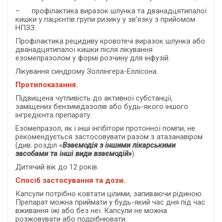
– профілактика виразок шлунка та дванадцятипалої
кишки у пацієнтів групи ризику у зв’язку з прийомом
НПЗЗ.
Профілактика рецидиву кровотечі виразок шлунка або
дванадцятипалої кишки після лікування
езомепразолом у формі розчину для інфузій.
Лікування синдрому Золлінгера-Еллісона.
Протипоказання.
П
ідвищена чутливість
до активної субстанції,
заміщених бензимідазолів
або будь-якого
іншого
інгредієнта препарату.
Езомепразол, як і інші інгібітори протонної помпи, не
рекомендується застосовувати разом з атазанавіром
(див. розділ «
Взаємодія з іншими лікарськими
засобами та інші види взаємодій»
).
Дитячий вік до 12 років.
Спосіб застосування та дози.
Капсули потрібно ковтати цілими, запиваючи рідиною.
Препарат можна приймати у будь-який час дня під час
вживання їжі або без неї. Капсули не можна
розжовувати або подрібнювати.