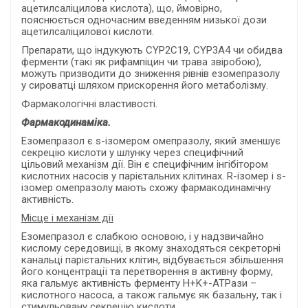
ацетилсаліцилова кислота), що, ймовірно,
пояснюється одночасним введенням низької дози
ацетилсаліцилової кислоти.
Препарати, що індукують CYP2C19, CYP3A4 чи обидва
ферменти (такі як рифампіцин чи трава звіробою),
можуть призводити до зниження рівнів езомепразолу
у сироватці шляхом прискорення його метаболізму.
Фармакологічні властивості.
Фармакодинаміка.
Езомепразол є s-ізомером омепразолу, який зменшує
секрецію кислоти у шлунку через специфічний
цільовий механізм дії. Він є специфічним інгібітором
кислотних насосів у парієтальних клітинах. R-ізомер і s-
ізомер омепразолу мають схожу фармакодинамічну
активність.
Місце і механізм дії
Езомепразол є слабкою основою, і у надзвичайно
кислому середовищі, в якому знаходяться секреторні
канальці парієтальних клітин, відбувається збільшення
його концентрації та перетворення в активну форму,
яка гальмує активність ферменту H+K+-ATPази –
кислотного насоса, а також гальмує як базальну, так і
стимульовану секрецію кислоти.