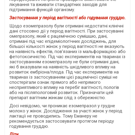
лікування та вживати стандартних заходів для
підтримання функцій організму.
Застосування у період вагітності або годування груддю.
Щодо езомепразолу були отримані недостатні клінічні
дані стосовно дії у період вагітності. При застосуванні
омепразолу, який є рацемічною сумішшю, дані,
отримані під час епідеміологічних досліджень, для
більшої кількості жінок у період вагітності не вказують
на наявність ефектів, пов’язаних із мальформацією або
фетотоксичністю. Під час експериментів на тваринах із
застосуванням езомепразолу не були отримані дані,
які б вказували на наявність шкідливого впливу на
розвиток ембріона/плода. Під час експериментів на
тваринах із застосуванням цієї рацемічної суміші не
спостерігали ознак прямого або непрямого
несприятливого впливу на перебіг вагітності, пологів
або на післяпологовий розвиток. Призначати цей
препарат вагітним жінкам слід з обережністю.
Досі невідомо, чи проникає езомепразол у грудне
молоко у жінок. Дослідження за участі жінок у період
лактації не проводились. Тому Еманеру не
рекомендується застосовувати протягом періоду
годування груддю.
Діти.