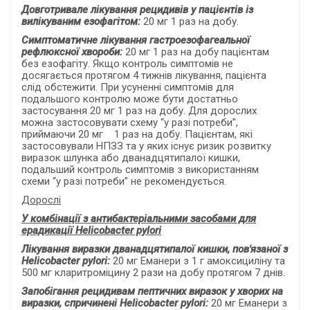
Довготривале лікування рецидивів у пацієнтів із
вилікуваним езофагітом
:
20 мг 1 раз на добу.
Симптоматичне лікування гастроезофагеальної
рефлюксної хвороби
:
20 мг 1 раз на добу пацієнтам
без езофагіту. Якщо контроль симптомів не
досягається протягом 4 тижнів лікування, пацієнта
слід обстежити. При усуненні симптомів для
подальшого контролю може бути достатньо
застосування 20 мг 1 раз на добу. Для дорослих
можна застосовувати схему “у разі потреби”,
приймаючи 20 мг 1 раз на добу. Пацієнтам, які
застосовували НПЗЗ та у яких існує ризик розвитку
виразок шлунка або дванадцятипалої кишки,
подальший контроль симптомів з використанням
схеми “у разі потреби” не рекомендується.
Дорослі
У комбінації з антибактеріальними засобами для
ерадикації Helicobacter pylori
Лікування виразки дванадцятипалої кишки, пов'язаної з
Helicobacter pylori:
20 мг Еманери з 1 г амоксициліну та
500 мг кларитроміцину 2 рази на добу протягом 7 днів.
Запобігання рецидивам пептичних виразок у хворих на
виразки, спричинені Helicobacter pylori:
20 мг Еманери з