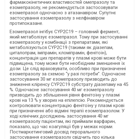
фармакокінетичних властивостей омепразолу та
езомепразолу, не рекомендується застосовувати
езомепразол одночасно з атазанавіром. Супутнє
застосування езомепразолу з нелфінавіром
протипоказане.
Езомепразол інгібує CYP2С19 – головний фермент,
який метаболізує езомепразол. Тому при застосуванні
езомепразолу у комбінації з препаратами, які
метаболізуються CYP2С19 (такими як діазепам,
циталопрам, іміпрамін, кломіпрамін, фенітоїн),
концентрація цих препаратів у плазмі крові може бути
підвищена, тому може бути необхідним зменшення їх
дози. Це слід враховувати, особливо при призначенні
езомепразолу за схемою “у разі потреби”. Одночасне
застосування 30 мг езомепразолу призводить до
зниження кліренсу CYP2C19 субстрату діазепаму на 45
%. Одночасне застосування 40 мг езомепразолу
призводить до збільшення рівня фенітоїну у плазмі
крові на 13 % у хворих на епілепсію. Рекомендується
контролювати концентрацію фенітоїну у плазмі крові
при призначенні або відміні терапії езомепразолом. У
ході клінічних досліджень застосування 40 мг
езомепразолу пацієнтам, які приймали варфарин,
показало, що час коагуляції був у межах норми.
Постмаркетинговий досвід перорального
застосування езомепразолу свідчить про кілька