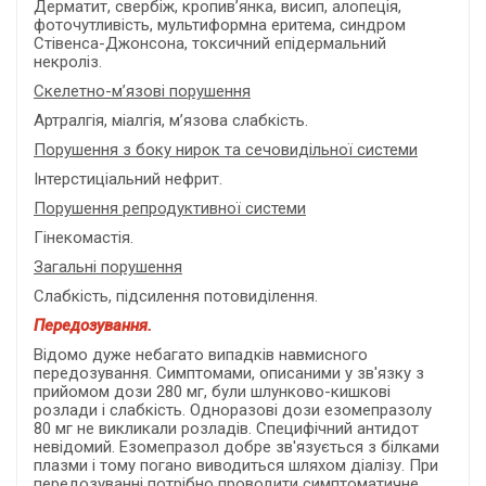
Дерматит, свербіж, кропив’янка, висип, алопеція,
фоточутливість, мультиформна еритема, синдром
Стівенса-Джонсона, токсичний епідермальний
некроліз.
Скелетно-м’язові порушення
Артралгія, міалгія, м’язова слабкість.
Порушення з боку нирок та сечовидільної системи
Інтерстиціальний нефрит.
Порушення репродуктивної системи
Гінекомастія.
Загальні порушення
Слабкість, підсилення потовиділення.
Передозування.
Відомо дуже небагато випадків навмисного
передозування. Симптомами, описаними у зв'язку з
прийомом дози 280 мг, були шлунково-кишкові
розлади і слабкість. Одноразові дози езомепразолу
80 мг не викликали розладів. Специфічний антидот
невідомий. Езомепразол добре зв'язується з білками
плазми і тому погано виводиться шляхом діалізу. При
передозуванні потрібно проводити симптоматичне