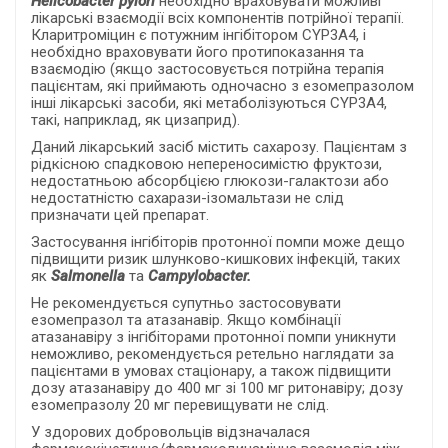
Helicobacter pylori
необхідно враховувати можливі
лікарські взаємодії всіх компонентів потрійної терапії.
Кларитроміцин є потужним інгібітором CYP3A4, і
необхідно враховувати його протипоказання та
взаємодію (якщо застосовується потрійна терапія
пацієнтам, які приймають одночасно з езомепразолом
інші лікарські засоби, які метаболізуються CYP3A4,
такі, наприклад, як цизаприд).
Даний лікарський засіб містить сахарозу. Пацієнтам з
рідкісною спадковою непереносимістю фруктози,
недостатньою абсорбцією глюкози-галактози або
недостатністю сахарази-ізомальтази не слід
призначати цей препарат.
Застосування інгібіторів протонної помпи може дещо
підвищити ризик шлунково-кишкових інфекцій, таких
як
Salmonella
та
Campylobacter
.
Не рекомендується супутньо застосовувати
езомепразол та атазанавір. Якщо комбінації
атазанавіру з інгібіторами протонної помпи уникнути
неможливо, рекомендується ретельно наглядати за
пацієнтами в умовах стаціонару, а також підвищити
дозу атазанавіру до 400 мг зі 100 мг ритонавіру; дозу
езомепразолу 20 мг перевищувати не слід.
У здорових добровольців відзначалася