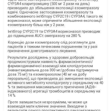
CYP3А4 кларитроміцину (500 мг 2 рази на день)
призводило до збільшення експозиції езомепразолу
вдвічі. Одночасне застосування езомепразолу та
комбінованного інгібітору CYP2С19 і CYP3А4, такого як
вориконазол, може спричиняти збільшення експозиції
езомепразолу більш ніж у 2 рази.
Інгібітор CYP2C19 та CYP3A4 вориконазол призводив
до підвищення AUCτ омепразолу на 280 %.
Корекцію дози езомепразолу слід розглянути для
пацієнтів з тяжким печінковим порушенням та у разі
призначення довготривалого лікування.
Результати досліджень у здорових добровольців
продемонстрували наявність фармакокінетичної/
фармакодинамічної взаємодії між клопідогрелом
(навантажувальна доза 300 мг/добова підтримуюча
доза 75 мг) та езомепразолом (40 мг на добу
перорально), що призводила до зменшення експозиції
активного метаболіту клопідогрелу у середньому на 40
% та зменшення максимального пригнічення (АДФ-
індукованого) агрегації тромбоцитів в середньому на
14 %.
Проте залишається незрозумілим, чи може ця
взаємодія мати клінічне значення. Виходячи з
результатів одного проспективного рандомізованого