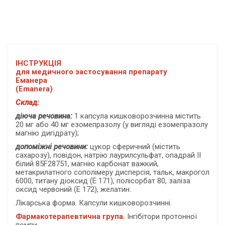
ІНСТРУКЦІЯ
для медичного застосування препарату
Еманера
(Е
manera
)
Склад:
діюча речовина:
1 капсула кишковорозчинна містить
20 мг або 40 мг езомепразолу (у вигляді езомепразолу
магнію дигідрату);
допоміжні речовини:
цукор сферичний (містить
сахарозу), повідон, натрію лаурилсульфат, опадрай II
білий 85F28751, магнію карбонат важкий,
метакрилатного сополімеру дисперсія, тальк, макрогол
6000, титану діоксид (Е 171), полісорбат 80, заліза
оксид червоний (Е 172), желатин.
Лікарська форма. Капсули кишковорозчинні.
Фармакотерапевтична група.
Інгібітори протонної