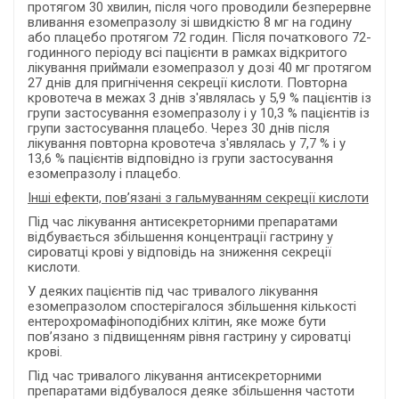
протягом 30 хвилин, після чого проводили безперервне
вливання езомепразолу зі швидкістю 8 мг на годину
або плацебо протягом 72 годин. Після початкового 72-
годинного періоду всі пацієнти в рамках відкритого
лікування приймали езомепразол у дозі 40 мг протягом
27 днів для пригнічення секреції кислоти. Повторна
кровотеча в межах 3 днів з'являлась у 5,9 % пацієнтів із
групи застосування езомепразолу і у 10,3 % пацієнтів із
групи застосування плацебо. Через 30 днів після
лікування повторна кровотеча з'являлась у 7,7 % і у
13,6 % пацієнтів відповідно із групи застосування
езомепразолу і плацебо.
Інші ефекти, пов’язані з гальмуванням секреції кислоти
Під час лікування антисекреторними препаратами
відбувається збільшення концентрації гастрину у
сироватці крові у відповідь на зниження секреції
кислоти.
У деяких пацієнтів під час тривалого лікування
езомепразолом спостерігалося збільшення кількості
е
нтерохромаф
і
нопод
і
бн
их
клітин, яке може бути
пов’язано з підвищенням рівня гастрину у сироватці
крові.
Під час тривалого лікування антисекреторними
препаратами відбувалося деяке збільшення частоти