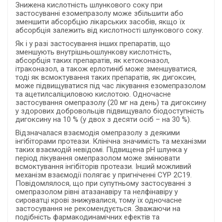
Знижена кислотність шлункового соку при
застосуванні езомепразолу може збільшити або
зменшити абсорбцію лікарських засобів, якщо їх
абсорбція залежить від кислотності шлункового соку.
Як і у разі застосування інших препаратів, що
зменшують внутрішньошлункову кислотність,
абсорбція таких препаратів, як кетоконазол,
ітраконазол, а також ерлотиніб може зменшуватися,
тоді як всмоктування таких препаратів, як дигоксин,
може підвищуватися під час лікування езомепразолом
та ацетилсаліциловою кислотою. Одночасне
застосування омепразолу (20 мг на день) та дигоксину
у здорових добровольців підвищувало біодоступність
дигоксину на 10 % (у двох з десяти осіб – на 30 %).
Відзначалася взаємодія омепразолу з деякими
інгібіторами протеази. Клінічна значимість та механізми
таких взаємодій невідомі. Підвищена рН шлунка у
період лікування омепразолом може змінювати
всмоктування інгібіторів протеази. Інший можливий
механізм взаємодії полягає у пригніченні CYP 2C19.
Повідомлялося, що при супутньому застосуванні з
омепразолом рівні атазанавіру та нелфінавіру у
сироватці крові знижувалися, тому їх одночасне
застосування не рекомендується. Зважаючи на
подібність фармакодинамічних ефектів та