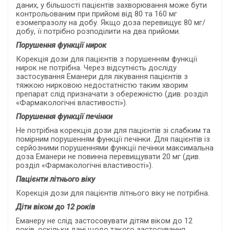
даних, у більшості пацієнтів захворювання може бути
контрольованим при прийомі від 80 та 160 мг
езомепразолу на добу. Якщо доза перевищує 80 мг/
добу, її потрібно розподілити на два прийоми.
Порушення функції нирок
Корекція дози для пацієнтів з порушенням функції
нирок не потрібна. Через відсутність досліду
застосування Еманери для лікування пацієнтів з
тяжкою нирковою недостатністю таким хворим
препарат слід призначати з обережністю (див. розділ
«Фармакологічні властивості»).
Порушення функції печінки
Не потрібна корекція дози для пацієнтів зі слабким та
помірним порушенням функції печінки. Для пацієнтів із
серйозними порушеннями функції печінки максимальна
доза Еманери не повинна перевищувати 20 мг (див.
розділ «Фармакологічні властивості»).
Пацієнти літнього віку
Корекція дози для пацієнтів літнього віку не потрібна.
Діти віком до 12 років
Еманеру не слід застосовувати дітям віком до 12
років, оскільки дані щодо такого застосування