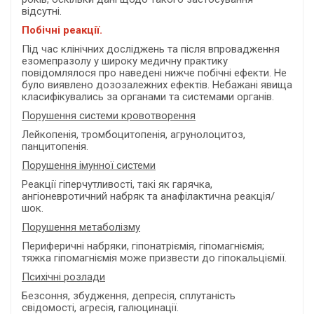
відсутні.
Побічні реакції.
Під час клінічних досліджень та після впровадження
езомепразолу у широку медичну практику
повідомлялося про наведені нижче побічні ефекти. Не
було виявлено дозозалежних ефектів. Небажані явища
класифікувались за органами та системами органів.
Порушення системи кровотворення
Лейкопенія, тромбоцитопенія, агрунолоцитоз,
панцитопенія.
Порушення імунної системи
Реакції гіперчутливості, такі як гарячка,
ангіоневротичний набряк та анафілактична реакція/
шок.
Порушення метаболізму
Периферичні набряки, гіпонатріємія, гіпомагніємія;
тяжка гіпомагніємія може призвести до гіпокальціємії.
Психічні розлади
Безсоння, збудження, депресія, сплутаність
свідомості, агресія, галюцинації.