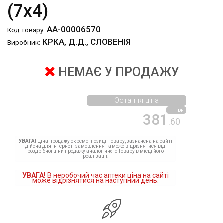
(7х4)
АА-00006570
Код товару:
КРКА, Д.Д., СЛОВЕНІЯ
Виробник:
НЕМАЄ У ПРОДАЖУ
Остання ціна
грн
381
.60
УВАГА!
Ціна продажу окремої позиції Товару, зазначена на сайті
дійсна для інтернет- замовлення та може відрізнятися від
роздрібної ціни продажу аналогічного Товару в місці його
реалізації.
УВАГА!
В неробочий час аптеки ціна на сайті
може відрізнятися на наступний день.