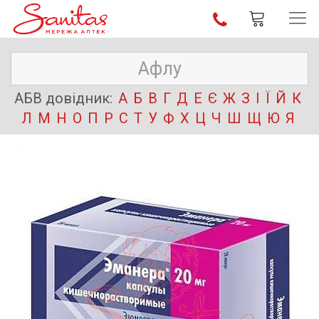
АБВ довідник:
А
Б
В
Г
Д
Е
Є
Ж
З
І
Ї
Й
К
Л
М
Н
О
П
Р
С
Т
У
Ф
Х
Ц
Ч
Ш
Щ
Ю
Я