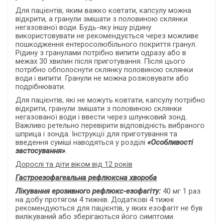
Для пацієнтів, яким важко ковтати, капсулу можна
відкрити, а гранули змішати з половиною склянки
негазованої води. Будь-яку іншу рідину
використовувати не рекомендується через можливе
пошкодження ентеросолюбільного покриття гранул.
Рідину з гранулами потрібно випити одразу або в
межах 30 хвилин після приготування. Після цього
потрібно обполоснути склянку половиною склянки
води і випити. Гранули не можна розжовувати або
подрібнювати.
Для пацієнтів, які не можуть ковтати, капсулу потрібно
відкрити, гранули змішати з половиною склянки
негазованої води і ввести через шлунковий зонд.
Важливо ретельно перевірити відповідність вибраного
шприца і зонда. Інструкції для приготування та
введення суміші наводяться у розділі
«Особливості
застосування»
.
Дорослі та діти віком від 12 років
Гастроезофагеальна рефлюксна хвороба
Лікування ерозивного рефлюкс-езофагіту
:
40 мг 1 раз
на добу протягом 4 тижнів. Додаткові 4 тижні
рекомендуються для пацієнтів, у яких езофагіт не був
вилікуваний або зберігаються його симптоми.