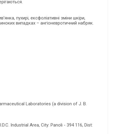
рігаються.
в’янка, пухирі, ексфоліативні зміни шкіри,
одиноких випадках – ангіоневротичний набряк.
eutical Laboratories (a division of J. B.
C. Industrial Area, City: Panoli - 394 116, Dist: