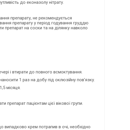
 чутливість до еконазолу нітрату.
вання препарату, не рекомендується
ування препарату у період годування груддю
и препарат на соски та на ділянку навколо
ечері і втирати до повного всмоктування.
аносити 1 раз на добу під оклюзійну пов’язку.
,5 місяця.
и препарат пацієнтам цієї вікової групи.
що випадково крем потрапив в очі, необхідно