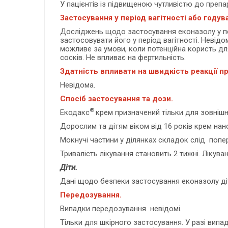
У пацієнтів із підвищеною чутливістю до преп
Застосування у період вагітності або году
Досліджень щодо застосування еконазолу у пер
застосовувати його у період вагітності. Невід
можливе за умови, коли потенційна користь дл
сосків. Не впливає на фертильність.
Здатність впливати на швидкість реакції п
Невідома.
Спосіб застосування та дози.
®
Екодакс
крем призначений тільки для зовніш
Дорослим та дітям віком від 16 років крем нан
Мокнучі частини у ділянках складок слід попер
Тривалість лікування становить 2 тижні. Лікув
Д
іти.
Дані щодо безпеки застосування еконазолу дітя
Передозування.
Випадки передозування невідомі.
Тільки для шкірного застосування. У разі вип