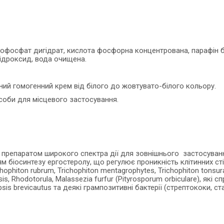
офосфат дигідрат, кислота фосфорна концентрована, парафін біл
гідроксид, вода очищена.
ий гомогенний крем від білого до жовтувато-білого кольору.
соби для місцевого застосування.
м препаратом широкого спектра дії для зовнішнього застосуванн
м біосинтезу ергостеролу, що регулює проникність клітинних сті
chophiton rubrum, Trichophiton mentagrophytes, Trichophiton tonsu
is, Rhodotorula, Malassezia furfur (Pityrosporum orbiculare), як
opsis brevicautus та деякі грампозитивні бактерії (стрептококи, с