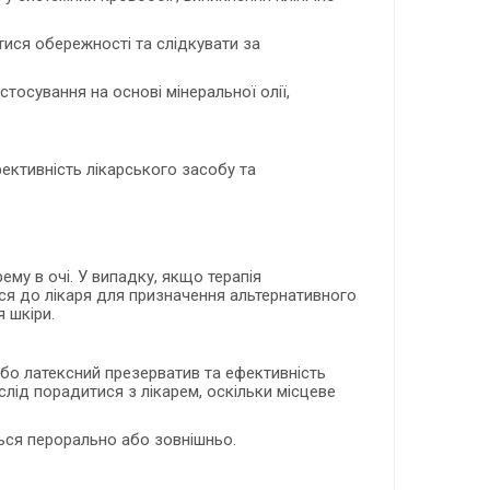
тися обережності та слідкувати за
тосування на основі мінеральної олії,
ективність лікарського засобу та
му в очі. У випадку, якщо терапія
ися до лікаря для призначення альтернативного
 шкіри.
бо латексний презерватив та ефективність
 слід порадитися з лікарем, оскільки місцеве
ться перорально або зовнішньо.