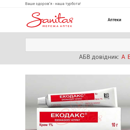
Ваше здоров'я - наша турбота!
Аптеки
АБВ довідник:
А