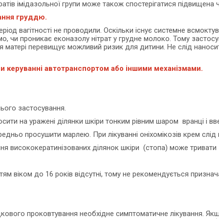
аратів імідазольної групи може також спостерігатися підвищена
вання груддю.
іод вагітності не проводили. Оскільки існує системне всмокту
омо, чи проникає еконазолу нітрат у грудне молоко. Тому застос
я матері перевищує можливий ризик для дитини. Не слід наносит
ри керуванні автотранспортом або іншими механізмами.
нього застосування.
осити на уражені ділянки шкіри тонким рівним шаром вранці і вв
едньо просушити марлею. При лікуванні оніхомікозів крем слід н
ання висококератинізованих ділянок шкіри (стопа) може тривати 1
м віком до 16 років відсутні, тому не рекомендується призначат
адкового проковтування необхідне симптоматичне лікування. Як