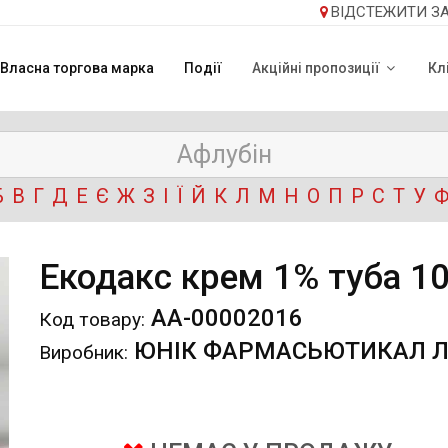
ВІДСТЕЖИТИ З
Власна торгова марка
Події
Акційні пропозиції
Кл
Б
В
Г
Д
Е
Є
Ж
З
І
Ї
Й
К
Л
М
Н
О
П
Р
С
Т
У
Екодакс крем 1% туба 10
АА-00002016
Код товару:
ЮНІК ФАРМАСЬЮТИКАЛ ЛА
Виробник: