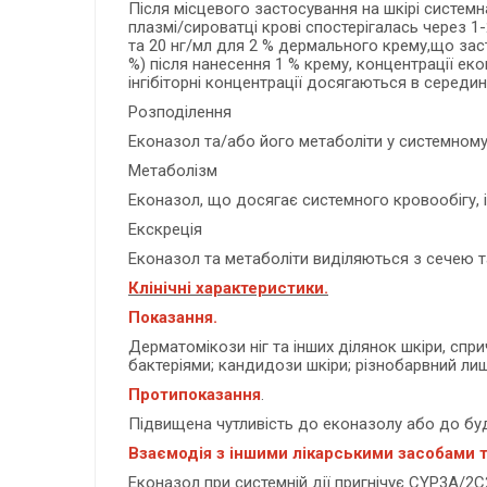
Після місцевого застосування на шкірі систем
плазмі/сироватці крові спостерігалась через 1
та 20 нг/мл для 2 % дермального крему,що з
%) після нанесення 1 % крему, концентрації еко
інгібіторні концентрації досягаються в середин
Розподілення
Еконазол та/або його метаболіти у системному 
Метаболізм
Еконазол, що досягає системного кровообігу, 
Екскреція
Еконазол та метаболіти виділяються з сечею та
Клінічні характеристики.
Показання.
Дерматомікози ніг та інших ділянок шкіри, сп
бактеріями; кандидози шкіри; різнобарвний лиш
Протипоказання
.
Підвищена чутливість до еконазолу або до бу
Взаємодія з іншими лікарськими засобами т
Еконазол при системній дії пригнічує CYP3A/2C