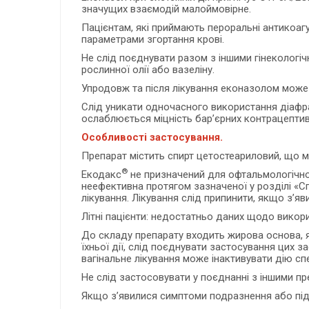
значущих взаємодій малоймовірне.
Пацієнтам, які приймають пероральні антикоаг
параметрами згортання крові.
Не слід поєднувати разом з іншими гінекологіч
рослинної олії або вазеліну.
Упродовж та після лікування еконазолом може 
Слід уникати одночасного використання діафра
ослаблюється міцність бар’єрних контрацептив
Особливості застосування.
Препарат містить спирт цетостеариловий, що 
®
Екодакс
не призначений для офтальмологічног
неефективна протягом зазначеної у розділі «Сп
лікування. Лікування слід припинити, якщо з’я
Літні пацієнти: недостатньо даних щодо викори
До складу препарату входить жирова основа, я
їхньої дії, слід поєднувати застосування цих з
вагінальне лікування може інактивувати дію сп
Не слід застосовувати у поєднанні з іншими п
Якщо з’явилися симптоми подразнення або підв