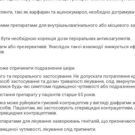
улянти, такі як варфарин та аценокумарол, необхідно дотримува
ними препаратами для внутрішньовагінального або місцевого зас
бути необхідною корекція дози пероральних антикоагулянтів.
гм або презервативів. Унаслідок такої взаємодії знижується еф
ів.
може спричинити подразнення шкіри.
о та перорального застосування. Не допускати потрапляння кре
осіб застосування та дози» тривалості лікування, слід звернут
вилися будь-які симптоми підвищеної чутливості або подразнення
стання препарату у пацієнтів старше 65 років.
ка може руйнувати гумовий контрацептив у вигляді діафрагми а
асобів. Пацієнтам, які застосовують сперміцидні контрацептиви,
ерміцидних контрацептивів.
репаратами для лікування захворювань геніталій, що призначаю
ищеної чутливості, лікування слід припинити.