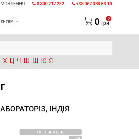
АМОВЛЕННЯ
0 800 217 232
+38 067 383 53 10
0
0
ієнтам
грн
Ф
Х
Ц
Ч
Ш
Щ
Ю
Я
г
БОРАТОРІЗ, ІНДІЯ
Остання ціна
грн