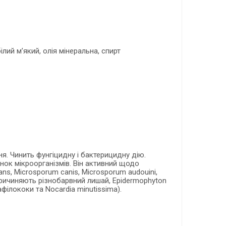
ий м’який, олія мінеральна, спирт
я. Чинить фунгіцидну і бактерицидну дію.
нок мікроорганізмів. Він активний щодо
rans, Microsporum canis, Microsporum audouini,
і спричиняють різнобарвний лишай, Epidermophyton
тафілококи та Nocardia minutissima).