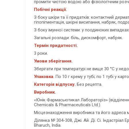
промити чистою водою або фізіологічним роз
Побічні реакції.
З боку шкіри та її придатків: контактний дермати
гіпопігментація, шкірні висипання, набряк, под
З боку імунної системи: у поодиноких випадках 
Загальні розлади: біль, дискомфорт, набряк.
Термін придатності.
3 роки.
Умови зберігання.
Зберігати при температурі не вище 30 °С у нед
Упаковка
. По 10 г крему у тубі; по 1 тубі у карт
Категорія відпуску.
Без рецепта.
Виробник.
«Юнік Фармасьютикал Лабораторіз» (відділення ф
Chemicals & Pharmaceuticals Ltd.).
Місцезнаходження виробника та його адреса м
Ділянка № 304-308, Джі. Ай. Ді. Сі. Індастріал Еріа
Bharuch, India.