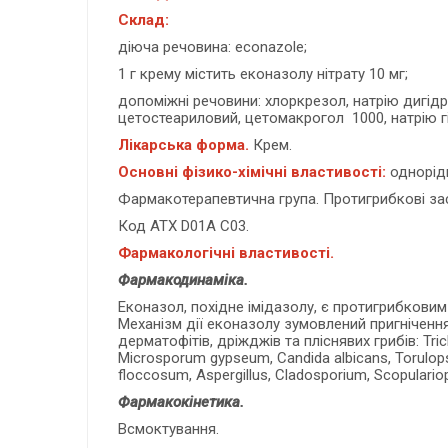
Склад:
діюча речовина: econazole;
1 г крему містить еконазолу нітрату 10 мг;
допоміжні речовини: хлоркрезол, натрію дигідр
цетостеариловий, цетомакрогол 1000, натрію 
Лікарська форма.
Крем.
Основні фізико-хімічні властивості:
однорідн
Фармакотерапевтична група. Протигрибкові за
Код АТХ D01A C03.
Фармакологічні властивості.
Фармакодинаміка.
Еконазол, похідне імідазолу, є протигрибкови
Механізм дії еконазолу зумовлений пригнічення
дерматофітів, дріжджів та пліснявих грибів: Tri
Microsporum gypseum, Candida albicans, Torulops
floccosum, Aspergillus, Cladosporium, Scopulari
Фармакокінетика.
Всмоктування.