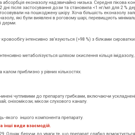
на абсорбція еконазолу надзвичайно низька. Середня пікова кон
-2 дні після застосування дози та становила <1 нг/мл для 2 % де
астосовували на пошкоджену шкіру. Хоча більшість еконазолу 
назолу, які були виявлені в роговому шарі, перевищують мінімальн
і дерми.
кровообігу інтенсивно зв'язуються (>98 %) з білками сироватки
інтенсивно метаболізується шляхом окислення кільця імідазолу, 
 калом приблизно у рівних кількостях.
ричинені чутливими до препарату грибками, включаючи ускладне
ай; оніхомікози; мікози слухового каналу.
дь-якого іншого компонента препарату.
а інші види взаємодій.
29. Однак беручи до уваги те, що препарат слабко всмоктується