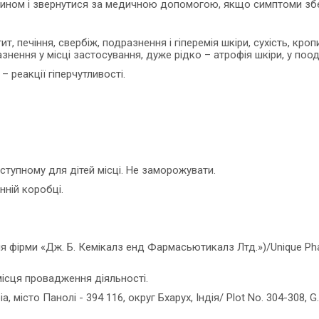
чином і звернутися за медичною допомогою, якщо симптоми збе
т, печіння, свербіж, подразнення і гіперемія шкіри, сухість, кропи
разнення у місці застосування, дуже рідко – атрофія шкіри, у по
– реакції гіперчутливості.
оступному для дітей місці. Не заморожувати.
онній коробці.
ірми «Дж. Б. Кемікалз енд Фармасьютикалз Лтд.»)/Unique Pharmac
ісця провадження діяльності.
, місто Панолі - 394 116, округ Бхарух, Індія/ Plot No. 304-308, G.I.D.