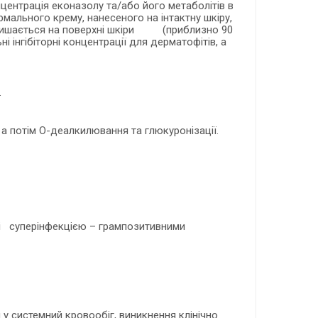
центрація еконазолу та/або його метаболітів в
рмального крему, нанесеного на інтактну шкіру,
залишається на поверхні шкіри (приблизно 90
і інгібіторні концентрації для дерматофітів, а
.
а потім O-деалкилювання та глюкуронізації.
ні суперінфекцією – грампозитивними
 у системний кровообіг, виникнення клінічно