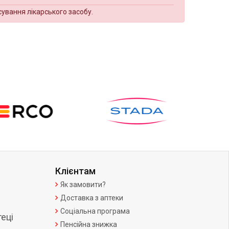
сування лікарського засобу.
Клієнтам
Як замовити?
Доставка з аптеки
Соціальна програма
еці
Пенсійна знижка