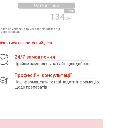
Остання ціна
грн
134
.54
тернет- замовлення та може відрізнятися від
 його реалізації.
різнятися на наступний день.
24/7 замовлення
Прийом замовлень на сайті цілодобово
Професійні консультації
Наші фармацевти готові надати інформацію
щодо препаратів