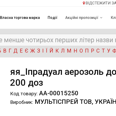
ВІДСТЕЖИТИ З
Власна торгова марка
Події
Акційні пропозиції
Кл
Б
В
Г
Д
Е
Є
Ж
З
І
Ї
Й
К
Л
М
Н
О
П
Р
С
Т
У
яя_Іпрадуал аерозоль д
200 доз
АА-00015250
Код товару:
МУЛЬТІСПРЕЙ ТОВ, УКРАЇ
Виробник: