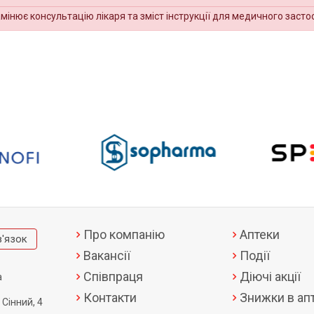
амінює консультацію лікаря та зміст інструкції для медичного засто
Про компанію
Аптеки
в'язок
Вакансії
Події
Співпраця
Діючі акції
а
Контакти
Знижки в апт
 Сінний, 4