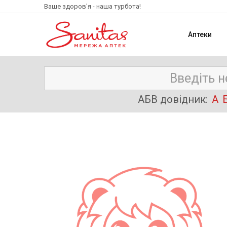
Ваше здоров'я - наша турбота!
Аптеки
АБВ довідник:
А