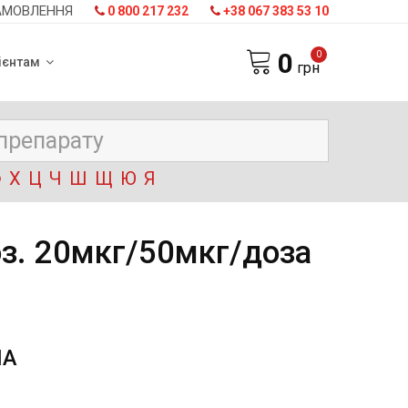
АМОВЛЕННЯ
0 800 217 232
+38 067 383 53 10
0
0
ієнтам
грн
Ф
Х
Ц
Ч
Ш
Щ
Ю
Я
оз. 20мкг/50мкг/доза
НА