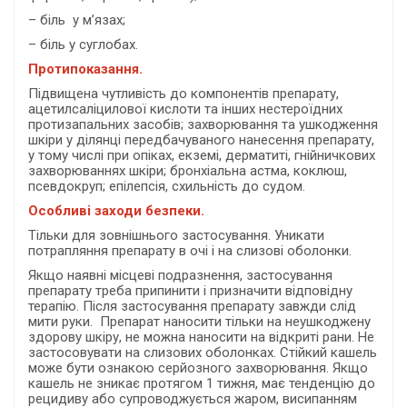
– біль у м’язах;
– біль у суглобах.
Протипоказання.
Підвищена чутливість до компонентів препарату,
ацетилсаліцилової кислоти та інших нестероїдних
протизапальних засобів; захворювання та ушкодження
шкіри у ділянці передбачуваного нанесення препарату,
у тому числі при опіках, екземі, дерматиті, гнійничкових
захворюваннях шкіри; бронхіальна астма, коклюш,
псевдокруп; епілепсія, схильність до судом.
Особливі заходи безпеки.
Тільки для зовнішнього застосування. Уникати
потрапляння препарату в очі і на слизові оболонки.
Якщо наявні місцеві подразнення, застосування
препарату треба припинити і призначити відповідну
терапію. Після застосування препарату завжди слід
мити руки. Препарат наносити тільки на неушкоджену
здорову шкіру, не можна наносити на відкриті рани. Не
застосовувати на слизових оболонках. Стійкий кашель
може бути ознакою серйозного захворювання. Якщо
кашель не зникає протягом 1 тижня, має тенденцію до
рецидиву або супроводжується жаром, висипанням