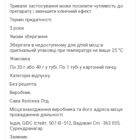
Тривале застосування може посилити чутливість до
препарату і зменшити клінічний ефект.
Термін придатності.
3 роки.
Умови зберігання.
Зберігати в недоступному для дітей місці в
оригінальній упаковці при температурі не вище 25 °С.
Упаковка.
По 20 г або 40 г у тубі. По 1 тубі у картонній пачці.
Категорія відпуску.
Без рецепта.
Виробник.
Сава Хелскеа Лтд.
Місцезнаходження виробника та його адреса місця
провадження діяльності.
Індія, GIDC Істейт, 507-В–512, Вадхван Сіті -363 035,
Сурендранагар.
Заявник.