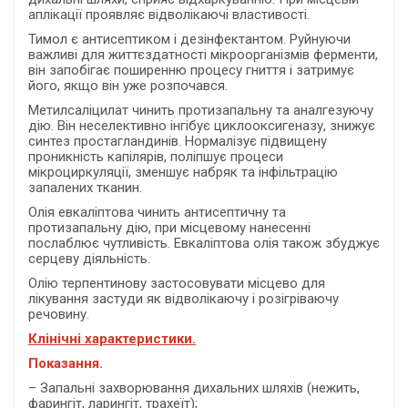
аплікації проявляє відволікаючі властивості.
Тимол є антисептиком і дезінфектантом. Руйнуючи
важливі для життєздатності мікроорганізмів ферменти,
він запобігає поширенню процесу гниття і затримує
його, якщо він уже розпочався.
Метилсаліцилат чинить протизапальну та аналгезуючу
дію. Він неселективно інгібує циклооксигеназу, знижує
синтез простагландинів. Нормалізує підвищену
проникність капілярів, поліпшує процеси
мікроциркуляції, зменшує набряк та інфільтрацію
запалених тканин.
Олія евкаліптова чинить антисептичну та
протизапальну дію, при місцевому нанесенні
послаблює чутливість. Евкаліптова олія також збуджує
серцеву діяльність.
Олію терпентинову застосовувати місцево для
лікування застуди як відволікаючу і розігріваючу
речовину.
Клінічні характеристики.
Показання.
– Запальні захворювання дихальних шляхів (нежить,
фарингіт, ларингіт, трахеїт);