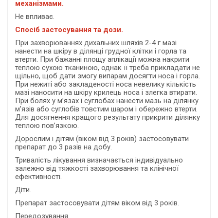
механізмами.
Не впливає.
Спосіб застосування та дози.
При захворюваннях дихальних шляхів 2-4 г мазі
нанести на шкіру в ділянці грудної клітки і горла та
втерти. При бажанні площу аплікації можна накрити
теплою сухою тканиною, однак її треба прикладати не
щільно, щоб дати змогу випарам досягти носа і горла.
При нежиті або закладеності носа невелику кількість
мазі наносити на шкіру крилець носа і злегка втирати.
При болях у м’язах і суглобах нанести мазь на ділянку
м’язів або суглобів товстим шаром і обережно втерти.
Для досягнення кращого результату прикрити ділянку
теплою пов’язкою.
Дорослим і дітям (віком від 3 років) застосовувати
препарат до 3 разів на добу.
Тривалість лікування визначається індивідуально
залежно від тяжкості захворювання та клінічної
ефективності.
Діти.
Препарат застосовувати дітям віком від 3 років.
Передозування.