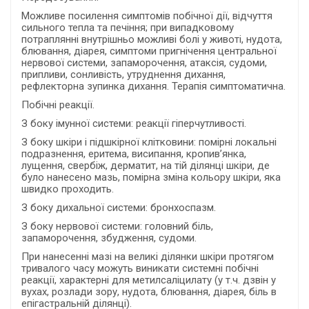
Можливе посилення симптомів побічної дії, відчуття
сильного тепла та печіння; при випадковому
потраплянні внутрішньо можливі болі у животі, нудота,
блювання, діарея, симптоми пригнічення центральної
нервової системи, запаморочення, атаксія, судоми,
припливи, сонливість, утруднення дихання,
рефлекторна зупинка дихання. Терапія симптоматична.
Побічні реакції.
З боку імунної системи: реакції гіперчутливості.
З боку шкіри і підшкірної клітковини: помірні локальні
подразнення, еритема, висипання, кропив’янка,
лущення, свербіж, дерматит, на тій ділянці шкіри, де
було нанесено мазь, помірна зміна кольору шкіри, яка
швидко проходить.
З боку дихальної системи: бронхоспазм.
З боку нервової системи: головний біль,
запаморочення, збудження, судоми.
При нанесенні мазі на великі ділянки шкіри протягом
тривалого часу можуть виникати системні побічні
реакції, характерні для метилсаліцилату (у т.ч. дзвін у
вухах, розлади зору, нудота, блювання, діарея, біль в
епігастральній ділянці).