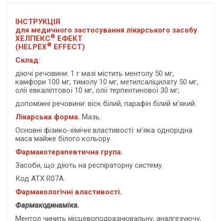
ІНСТРУКЦІЯ
для медичного застосування лікарського засобу
®
ХЕЛПЕКС
ЕФЕКТ
®
(HELPEX
EFFECT)
Склад:
діючі речовини: 1 г мазі містить ментолу 50 мг,
камфори 100 мг, тимолу 10 мг, метилсаліцилату 50 мг,
олії евкаліптової 10 мг, олії терпентинової 30 мг;
допоміжні речовини: віск білий, парафін білий м’який.
Лікарська форма.
Мазь.
Основні фізико-хімічні властивості: м’яка однорідна
маса майже білого кольору.
Фармакотерапевтична група.
Засоби, що діють на респіраторну систему.
Код ATХ R07A.
Фармакологічні властивості.
Фармакодинаміка.
Ментол чинить місцевоподразнювальну, аналгезуючу,