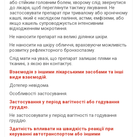
або стійким головним болем, хворому слід звернутися
до лікаря, щоб переглянути тактику лікування. Не
застосовувати препарат при тривалому або хронічному
кашлі, який є наслідком паління, астми, емфіземи, або
якщо кашель супроводжується інтенсивним
відходженням мокротиння.
Не наносити препарат на великі ділянки шкіри.
Не наносити на шкіру обличчя, враховуючи можливість
розвитку рефлекторного бронхоспазму.
Слід мати на увазі, що препарат залишає плями на
тканині, з якою він контактує.
Взаємодія з іншими лікарськими засобами та інші
види взаємодій.
Дотепер невідома.
Особливості застосування.
Застосування у період вагітності або годування
груддю.
Не застосовувати у період вагітності та годування
груддю.
Здатність впливати на швидкість реакції при
керуванні автотранспортом або іншими