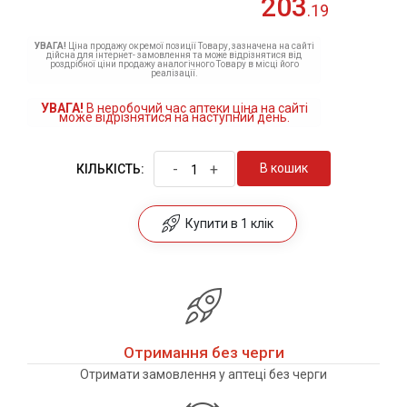
203
.19
УВАГА!
Ціна продажу окремої позиції Товару, зазначена на сайті
дійсна для інтернет- замовлення та може відрізнятися від
роздрібної ціни продажу аналогічного Товару в місці його
реалізації.
УВАГА!
В неробочий час аптеки ціна на сайті
може відрізнятися на наступний день.
-
+
В кошик
КІЛЬКІСТЬ:
Купити в 1 клік
Отримання без черги
Отримати замовлення у аптеці без черги