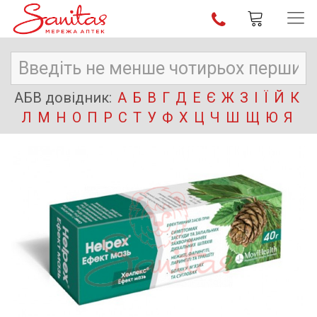
АБВ довідник:
А
Б
В
Г
Д
Е
Є
Ж
З
І
Ї
Й
К
Л
М
Н
О
П
Р
С
Т
У
Ф
Х
Ц
Ч
Ш
Щ
Ю
Я