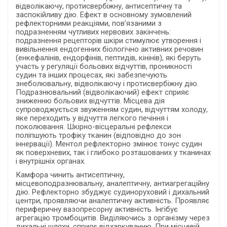
відволікаючу, протисвербіжну, антисептичну та
заспокійливу дію. Ефект в основному зумовлений
рефлекторними реакціями, пов’язаними з
подразненням чутливих нервових закінчень:
подразнення рецепторів шкіри стимулює утворення і
вивільнення ендогенних біологічно активних речовин
(енкефалінів, ендорфінів, пептидів, кінінів), які беруть
участь у регуляції больових відчуттів, проникності
судин та інших процесах, які забезпечують
знеболювальну, відволікаючу і протисвербіжну дію.
Подразнювальний (відволікаючий) ефект сприяє
зниженню больових відчуттів. Місцева дія
супроводжується звуженням судин, відчуттям холоду,
яке переходить у відчуття легкого печіння і
поколювання. Шкірно-вісцеральні рефлекси
поліпшують трофіку тканин (відповідно до зон
іннервації). Ментол рефлекторно змінює тонус судин
як поверхневих, так і глибоко розташованих у тканинах
і внутрішніх органах.
Камфора чинить антисептичну,
місцевоподразнювальну, аналептичну, антиагрегаційну
дію. Рефлекторно збуджує судиноруховий і дихальний
центри, проявляючи аналептичну активність. Проявляє
периферичну вазопресорну активність. Інгібує
агрегацію тромбоцитів. Виділяючись з організму через
дихальні шляхи, сприяє відхаркуванню. При місцевій