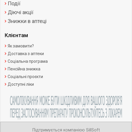
Події
Діючі акції
Знижки в аптеці
Клієнтам
Як замовити?
Доставка з аптеки
Соціальна програма
Пенсійна знижка
Соціальні проєкти
Доступні ліки
Підтримується компанією SillSoft