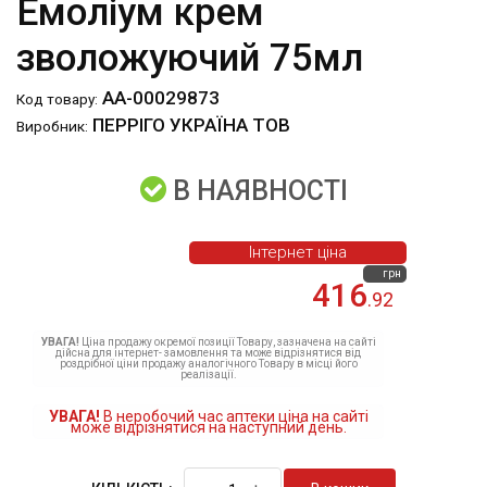
Емоліум крем
зволожуючий 75мл
АА-00029873
Код товару:
ПЕРРІГО УКРАЇНА ТОВ
Виробник:
В НАЯВНОСТІ
Інтернет ціна
грн
416
.92
УВАГА!
Ціна продажу окремої позиції Товару, зазначена на сайті
дійсна для інтернет- замовлення та може відрізнятися від
роздрібної ціни продажу аналогічного Товару в місці його
реалізації.
УВАГА!
В неробочий час аптеки ціна на сайті
може відрізнятися на наступний день.