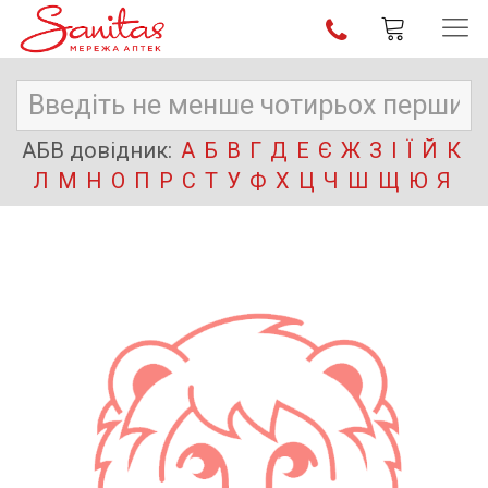
АБВ довідник:
А
Б
В
Г
Д
Е
Є
Ж
З
І
Ї
Й
К
Л
М
Н
О
П
Р
С
Т
У
Ф
Х
Ц
Ч
Ш
Щ
Ю
Я