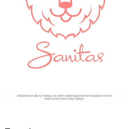
Зображення (фото) товару на сайті може відрізнятися від фактичного
зовнішнього вигляду товару.