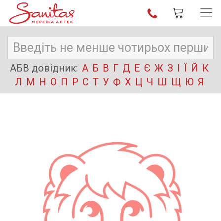
АБВ довідник:
А
Б
В
Г
Д
Е
Є
Ж
З
І
Ї
Й
К
Л
М
Н
О
П
Р
С
Т
У
Ф
Х
Ц
Ч
Ш
Щ
Ю
Я