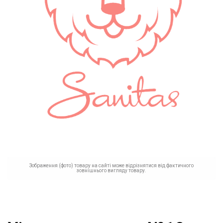
Зображення (фото) товару на сайті може відрізнятися від фактичного
зовнішнього вигляду товару.