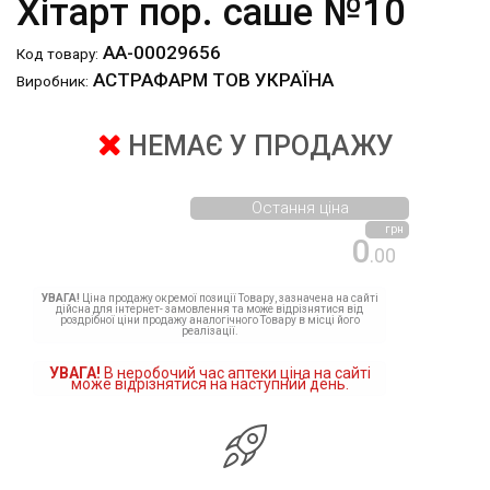
Хітарт пор. саше №10
АА-00029656
Код товару:
АСТРАФАРМ ТОВ УКРАЇНА
Виробник:
НЕМАЄ У ПРОДАЖУ
Остання ціна
грн
0
.00
УВАГА!
Ціна продажу окремої позиції Товару, зазначена на сайті
дійсна для інтернет- замовлення та може відрізнятися від
роздрібної ціни продажу аналогічного Товару в місці його
реалізації.
УВАГА!
В неробочий час аптеки ціна на сайті
може відрізнятися на наступний день.