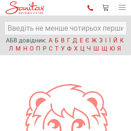
АБВ довідник:
А
Б
В
Г
Д
Е
Є
Ж
З
І
Ї
Й
К
Л
М
Н
О
П
Р
С
Т
У
Ф
Х
Ц
Ч
Ш
Щ
Ю
Я