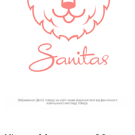
Зображення (фото) товару на сайті може відрізнятися від фактичного
зовнішнього вигляду товару.