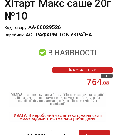
Хітарт Макс саше 20г
№10
АА-00029526
Код товару:
АСТРАФАРМ ТОВ УКРАЇНА
Виробник:
В НАЯВНОСТІ
Інтернет ціна
грн
764
.08
УВАГА!
Ціна продажу окремої позиції Товару, зазначена на сайті
дійсна для інтернет- замовлення та може відрізнятися від
роздрібної ціни продажу аналогічного Товару в місці його
реалізації.
УВАГА!
В неробочий час аптеки ціна на сайті
може відрізнятися на наступний день.