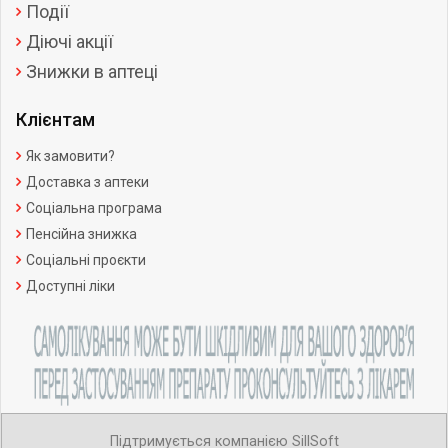
Події
Діючі акції
Знижки в аптеці
Клієнтам
Як замовити?
Доставка з аптеки
Соціальна програма
Пенсійна знижка
Соціальні проєкти
Доступні ліки
Підтримується компанією SillSoft