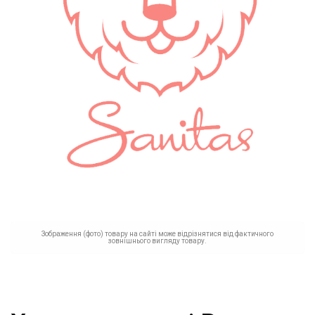
Зображення (фото) товару на сайті може відрізнятися від фактичного
зовнішнього вигляду товару.