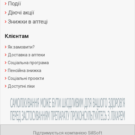
Події
Діючі акції
Знижки в аптеці
Клієнтам
Як замовити?
Доставка з аптеки
Соціальна програма
Пенсійна знижка
Соціальні проєкти
Доступні ліки
Підтримується компанією SillSoft