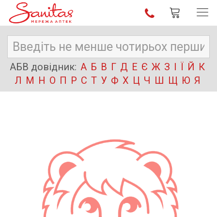
АБВ довідник:
А
Б
В
Г
Д
Е
Є
Ж
З
І
Ї
Й
К
Л
М
Н
О
П
Р
С
Т
У
Ф
Х
Ц
Ч
Ш
Щ
Ю
Я