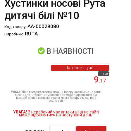
Хустинки носові Рута
дитячі білі №10
АА-00029080
Код товару:
RUTA
Виробник:
В НАЯВНОСТІ
Інтернет ціна
грн
9
.17
УВАГА!
Ціна продажу окремої позиції Товару, зазначена на сайті
дійсна для інтернет- замовлення та може відрізнятися від
роздрібної ціни продажу аналогічного Товару в місці його
реалізації.
УВАГА!
В неробочий час аптеки ціна на сайті
може відрізнятися на наступний день.