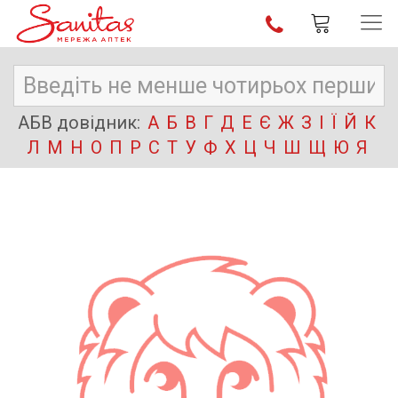
АБВ довідник:
А
Б
В
Г
Д
Е
Є
Ж
З
І
Ї
Й
К
Л
М
Н
О
П
Р
С
Т
У
Ф
Х
Ц
Ч
Ш
Щ
Ю
Я