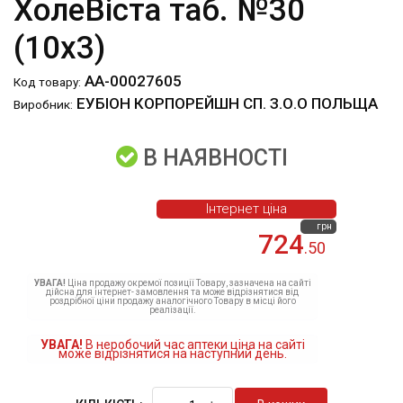
ХолеВіста таб. №30
(10х3)
АА-00027605
Код товару:
ЕУБІОН КОРПОРЕЙШН СП. З.О.О ПОЛЬЩА
Виробник:
В НАЯВНОСТІ
Інтернет ціна
грн
724
.50
УВАГА!
Ціна продажу окремої позиції Товару, зазначена на сайті
дійсна для інтернет- замовлення та може відрізнятися від
роздрібної ціни продажу аналогічного Товару в місці його
реалізації.
УВАГА!
В неробочий час аптеки ціна на сайті
може відрізнятися на наступний день.