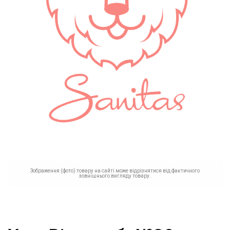
Зображення (фото) товару на сайті може відрізнятися від фактичного
зовнішнього вигляду товару.