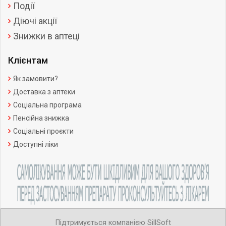
Події
Діючі акції
Знижки в аптеці
Клієнтам
Як замовити?
Доставка з аптеки
Соціальна програма
Пенсійна знижка
Соціальні проєкти
Доступні ліки
Підтримується компанією SillSoft