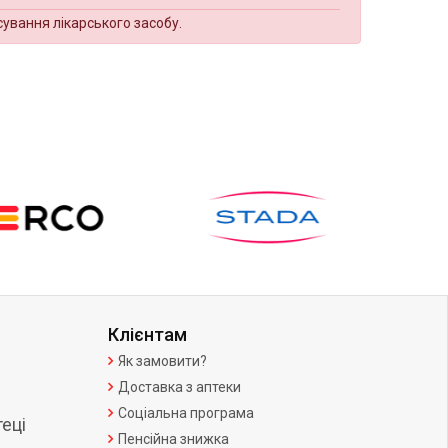
сування лікарського засобу.
Клієнтам
Як замовити?
Доставка з аптеки
Соціальна програма
еці
Пенсійна знижка