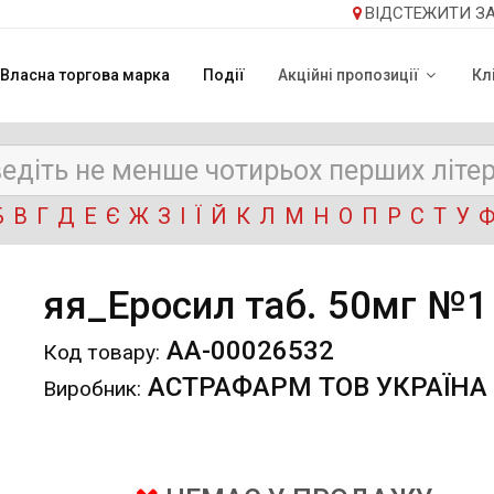
ВІДСТЕЖИТИ З
Власна торгова марка
Події
Акційні пропозиції
Кл
Б
В
Г
Д
Е
Є
Ж
З
І
Ї
Й
К
Л
М
Н
О
П
Р
С
Т
У
яя_Еросил таб. 50мг №1
АА-00026532
Код товару:
АСТРАФАРМ ТОВ УКРАЇНА
Виробник: