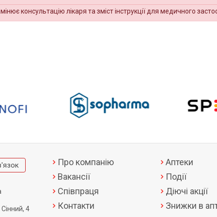
амінює консультацію лікаря та зміст інструкції для медичного засто
Про компанію
Аптеки
в'язок
Вакансії
Події
Співпраця
Діючі акції
а
Контакти
Знижки в апт
 Сінний, 4