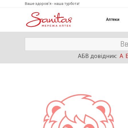
Ваше здоров'я - наша турбота!
Аптеки
АБВ довідник:
А