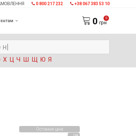
АМОВЛЕННЯ
0 800 217 232
+38 067 383 53 10
0
0
ієнтам
грн
Ф
Х
Ц
Ч
Ш
Щ
Ю
Я
Остання ціна
грн