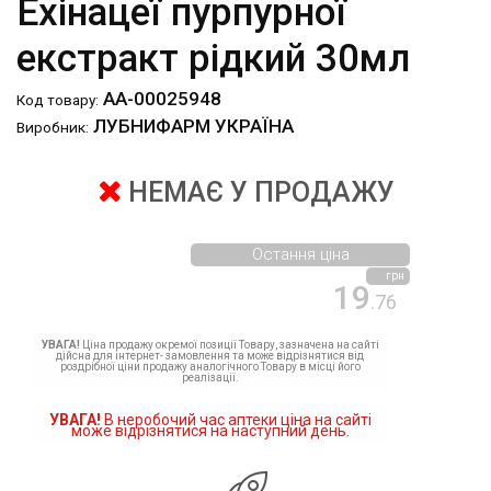
Ехінацеї пурпурної
екстракт рідкий 30мл
АА-00025948
Код товару:
ЛУБНИФАРМ УКРАЇНА
Виробник:
НЕМАЄ У ПРОДАЖУ
Остання ціна
грн
19
.76
УВАГА!
Ціна продажу окремої позиції Товару, зазначена на сайті
дійсна для інтернет- замовлення та може відрізнятися від
роздрібної ціни продажу аналогічного Товару в місці його
реалізації.
УВАГА!
В неробочий час аптеки ціна на сайті
може відрізнятися на наступний день.