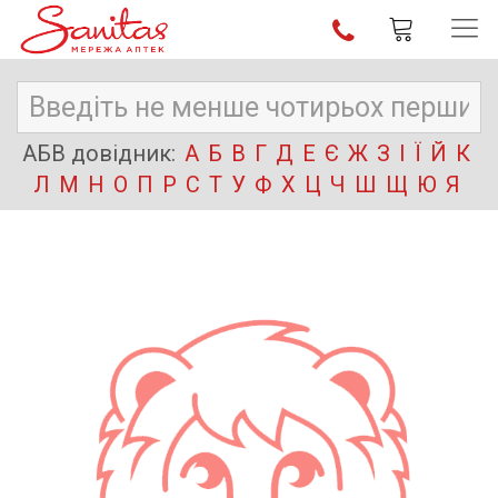
АБВ довідник:
А
Б
В
Г
Д
Е
Є
Ж
З
І
Ї
Й
К
Л
М
Н
О
П
Р
С
Т
У
Ф
Х
Ц
Ч
Ш
Щ
Ю
Я