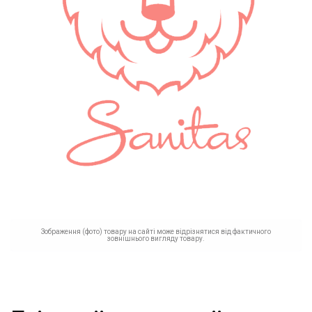
Зображення (фото) товару на сайті може відрізнятися від фактичного
зовнішнього вигляду товару.