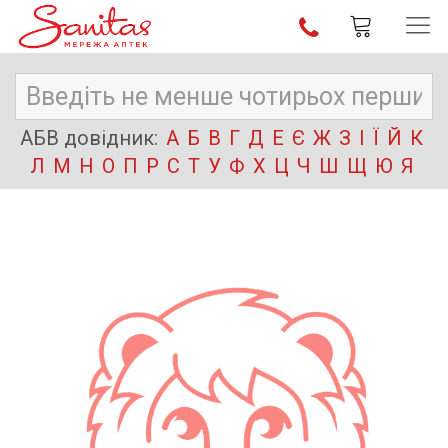
АБВ довідник:
А
Б
В
Г
Д
Е
Є
Ж
З
І
Ї
Й
К
Л
М
Н
О
П
Р
С
Т
У
Ф
Х
Ц
Ч
Ш
Щ
Ю
Я