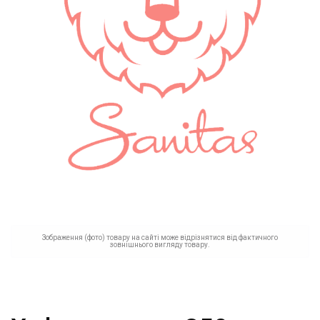
Зображення (фото) товару на сайті може відрізнятися від фактичного
зовнішнього вигляду товару.