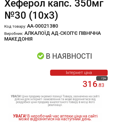
Хеферол капс. 350мг
№30 (10х3)
АА-00021380
Код товару:
АЛКАЛОЇД АД-СКОП’Є ПІВНІЧНА
Виробник:
МАКЕДОНІЯ
В НАЯВНОСТІ
Інтернет ціна
грн
316
.83
УВАГА!
Ціна продажу окремої позиції Товару, зазначена на сайті
дійсна для інтернет- замовлення та може відрізнятися від
роздрібної ціни продажу аналогічного Товару в місці його
реалізації.
УВАГА!
В неробочий час аптеки ціна на сайті
може відрізнятися на наступний день.