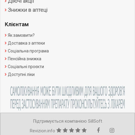
Діючі акції
Знижки в аптеці
Клієнтам
Як замовити?
Доставка з аптеки
Соціальна програма
Пенсійна знижка
Соціальні проєкти
Доступні ліки
Підтримується компанією SillSoft
Revizion.info