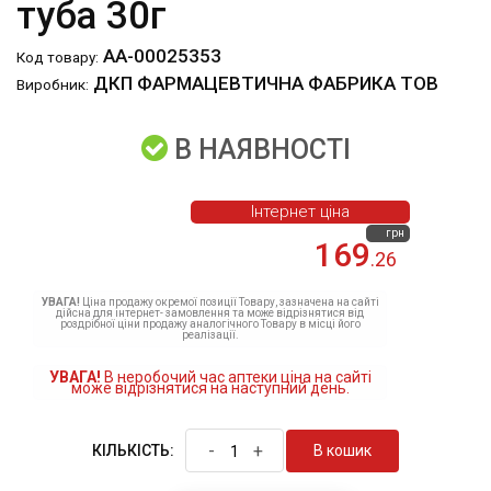
туба 30г
АА-00025353
Код товару:
ДКП ФАРМАЦЕВТИЧНА ФАБРИКА ТОВ
Виробник:
В НАЯВНОСТІ
Інтернет ціна
грн
169
.26
УВАГА!
Ціна продажу окремої позиції Товару, зазначена на сайті
дійсна для інтернет- замовлення та може відрізнятися від
роздрібної ціни продажу аналогічного Товару в місці його
реалізації.
УВАГА!
В неробочий час аптеки ціна на сайті
може відрізнятися на наступний день.
-
+
В кошик
КІЛЬКІСТЬ: