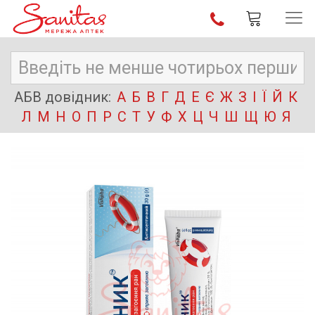
АБВ довідник:
А
Б
В
Г
Д
Е
Є
Ж
З
І
Ї
Й
К
Л
М
Н
О
П
Р
С
Т
У
Ф
Х
Ц
Ч
Ш
Щ
Ю
Я