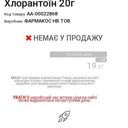
Хлорантоїн 20г
АА-00022868
Код товару:
ФАРМАКОС НВ ТОВ
Виробник:
НЕМАЄ У ПРОДАЖУ
Остання ціна
грн
19
.37
УВАГА!
Ціна продажу окремої позиції Товару, зазначена на сайті
дійсна для інтернет- замовлення та може відрізнятися від
роздрібної ціни продажу аналогічного Товару в місці його
реалізації.
УВАГА!
В неробочий час аптеки ціна на сайті
може відрізнятися на наступний день.