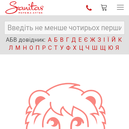
АБВ довідник:
А
Б
В
Г
Д
Е
Є
Ж
З
І
Ї
Й
К
Л
М
Н
О
П
Р
С
Т
У
Ф
Х
Ц
Ч
Ш
Щ
Ю
Я