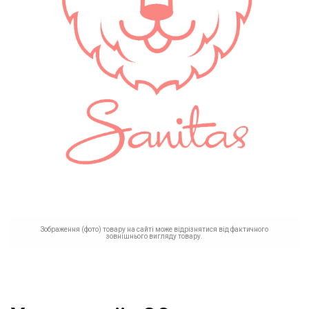
Зображення (фото) товару на сайті може відрізнятися від фактичного
зовнішнього вигляду товару.