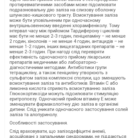
протиревматичними засобами може підсилювати
подразнювальну дію заліза на слизову оболонку
шлунково-кишкового тракту. Всмоктування заліза
може бути уповільненим при одночасному
внутрішньовенному введенні хлорамфеніколу. Тому
інтервал часу між прийомом Тардиферону і циклінів
має бути не менше 2-3 годин, пеніциламіну – не менше
2 годин, хінолонів – не менше 4 годин, антацидів – не
менше 1-2 годин, інших вищезгаданих препаратів – не
менше 2-3 годин. При нагоді слід перевіряти
ефективність одночасного прийому лікарських
препаратів медичними або лабораторно-
діагностичними методами. Антибіотики групи
тетрацикліну, а також пеніциліну утворюють з
сульфатом заліза комплексні сполуки, що зменшують
всмоктування заліза та антибіотиків. Вітамін C або
лимонна кислота сприяють всмоктуванню заліза.
Глюкокортикоїди можуть підсилювати стимуляцію
еритропоезу. Одночасний прийом вітаміну Е може
зменшувати фармакологічну дію заліза в організмі
дитини. Слід уникати одночасного застосування солей
заліза та алопуринолу.
Особливості застосування.
Слід враховувати, що залізодефіцитні анемії,
асоційовані з запальними синдромами, не піддаються