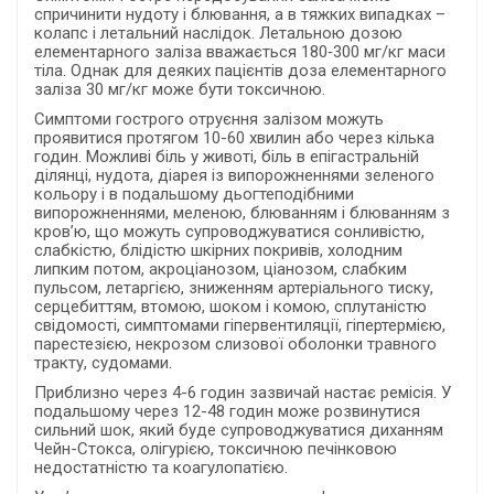
спричинити нудоту і блювання, а в тяжких випадках –
колапс і летальний наслідок. Летальною дозою
елементарного заліза вважається 180‑300 мг/кг маси
тіла. Однак для деяких пацієнтів доза елементарного
заліза 30 мг/кг може бути токсичною.
Симптоми гострого отруєння залізом можуть
проявитися протягом 10-60 хвилин або через кілька
годин. Можливі біль у животі, біль в епігастральній
ділянці, нудота, діарея із випорожненнями зеленого
кольору і в подальшому дьогтеподібними
випорожненнями, меленою, блюванням і блюванням з
кров’ю, що можуть супроводжуватися сонливістю,
слабкістю, блідістю шкірних покривів, холодним
липким потом, акроціанозом, ціанозом, слабким
пульсом, летаргією, зниженням артеріального тиску,
серцебиттям, втомою, шоком і комою, сплутаністю
свідомості, симптомами гіпервентиляції, гіпертермією,
парестезією, некрозом слизової оболонки травного
тракту, судомами.
Приблизно через 4-6 годин зазвичай настає ремісія. У
подальшому через 12-48 годин може розвинутися
сильний шок, який буде супроводжуватися диханням
Чейн-Стокса, олігурією, токсичною печінковою
недостатністю та коагулопатією.