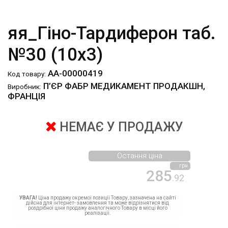
яя_Гіно-Тардиферон таб.
№30 (10х3)
АА-00000419
Код товару:
П’ЄР ФАБР МЕДИКАМЕНТ ПРОДАКШН,
Виробник:
ФРАНЦІЯ
НЕМАЄ У ПРОДАЖУ
Остання ціна
грн
285
.92
УВАГА!
Ціна продажу окремої позиції Товару, зазначена на сайті
дійсна для інтернет- замовлення та може відрізнятися від
роздрібної ціни продажу аналогічного Товару в місці його
реалізації.