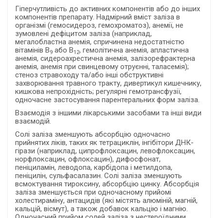
Гіперчутливість до активних компонентів або до інших
компонентів препарату. Надмірний вміст заліза в
організмі (гемосидероз, гемохроматоз), анемії, не
зумовлені дефіцитом заліза (наприклад,
мегалобластна анемія, спричинена недостатністю
вітамінів В
або В
, гемолітична анемія, апластична
9
12
анемія, сидероахрестична анемія, залізорефрактерна
анемія, анемія при свинцевому отруєнні, таласемія);
стеноз стравоходу та/або інші обструктивні
захворювання травного тракту, дивертикул кишечнику,
кишкова непрохідність; регулярні гемотрансфузії,
одночасне застосування парентеральних форм заліза.
Взаємодія з іншими лікарськими засобами та інші види
взаємодій.
Солі заліза зменшують абсорбцію одночасно
прийнятих ліків, таких як тетрациклін, інгібітори ДНК-
гірази (наприклад, ципрофлоксацин, левофлоксацин,
норфлоксацин, офлоксацин), дифосфонат,
пеніциламін, леводопа, карбідопа і метилдопа,
пеніцилін, сульфасалазин. Солі заліза зменшують
всмоктування тироксину, абсорбцію цинку. Абсорбція
заліза зменшується при одночасному прийомі
холестираміну, антацидів (які містять алюміній, магній,
кальцій, вісмут), а також добавок кальцію і магнію.
Одночасний прийом солей заліза з нестероїдними