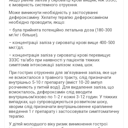
Якщо рівень заліза у сироватці крові вищий, ніж ЗЗЗС,
є імовірність системного отруєння.
Може виникнути необхідність у застосуванні
дефероксаміну. Хелатну терапію дефероксаміном
необхідно проводити, якщо:
– була прийнята потенційно летальна доза (180-300
мг/кг і більше);
– концентрації заліза у сироватці крові вище 400-500
мкг/дл;
– концентрація заліза у сироватці крові перевищує
ЗЗЗС та/або при наявності у пацієнтів тяжких
симптомів інтоксикації залізом: кома, шок.
При гострих отруєннях для зв’язування заліза, яке ще
не всмокталося з травного тракту, слід призначати
внутрішньо 5-10 г препарату (вміст 10-20 ампул
розчиняють у питній воді). Для видалення заліза, що
всмокталось, дефероксамін слід вводити
внутрішньом’язово по 1-2 г кожні 3-12 годин. У тяжких
випадках, що супроводжуються розвитком шоку,
хворим слід призначати внутрішньовенне краплинне
введення 1 г препарату і застосовувати симптоматичну
терапію.
У дітей молодшого віку ризик виникнення гострої