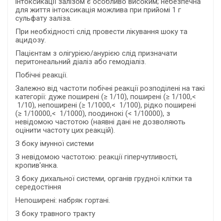
інтоксикації залізом є особливо високим; небезпечна
для життя інтоксикація можлива при прийомі 1 г
сульфату заліза.
При необхідності слід провести лікування шоку та
ацидозу.
Пацієнтам з олігурією/анурією слід призначати
перитонеальний діаліз або гемодіаліз.
Побічні реакції.
Залежно від частоти побічні реакції розподілені на такі
категорії: дуже поширені (≥ 1/10), поширені (≥ 1/100,<
1/10), непоширені (≥ 1/1000,< 1/100), рідко поширені
(≥ 1/10000,< 1/1000), поодинокі (< 1/10000), з
невідомою частотою (наявні дані не дозволяють
оцінити частоту цих реакцій).
З боку імунної системи
З невідомою частотою: реакції гіперчутливості,
кропив'янка.
З боку дихальної системи, органів грудної клітки та
середостіння
Непоширені: набряк гортані.
З боку травного тракту