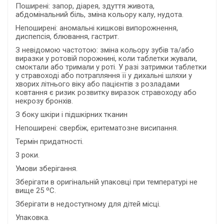
Поширені: запор, діарея, здуття живота,
абдомінальний біль, зміна кольору калу, нудота.
Непоширені: аномальні кишкові випорожнення,
диспепсія, блювання, гастрит.
З невідомою частотою: зміна кольору зубів та/або
виразки у ротовій порожнині, коли таблетки жували,
смоктали або тримали у роті. У разі затримки таблетки
у стравоході або потрапляння її у дихальні шляхи у
хворих літнього віку або пацієнтів з розладами
ковтання є ризик розвитку виразок стравоходу або
некрозу бронхів.
З боку шкіри і підшкірних тканин
Непоширені: свербіж, еритематозне висипання.
Термін придатності.
3 роки.
Умови зберігання.
Зберігати в оригінальній упаковці при температурі не
вище 25 ºС.
Зберігати в недоступному для дітей місці.
Упаковка.