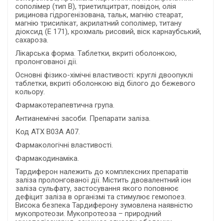
сополімер (тип В), триетилцитрат, повідон, олія
рицинова гідрогенізована, тальк, магнію стеарат,
магнію трисилікат, акрилатний сополімер, титану
діоксид (Е 171), крохмаль рисовий, віск карнаубський,
сахароза.
Лікарська форма. Таблетки, вкриті оболонкою,
пролонгованої дії.
Основні фізико-хімічні властивості: круглі двоопуклі
таблетки, вкриті оболонкою від білого до бежевого
кольору.
Фармакотерапевтична група.
Антианемічні засоби. Препарати заліза.
Код АТХ B03A A07.
Фармакологічні властивості.
Фармакодинаміка.
Тардиферон належить до комплексних препаратів
заліза пролонгованої дії. Містить двовалентний іон
заліза сульфату, застосування якого поповнює
дефіцит заліза в організмі та стимулює гемопоез.
Висока безпека Тардиферону зумовлена наявністю
мукопротеози. Мукопротеоза – природний