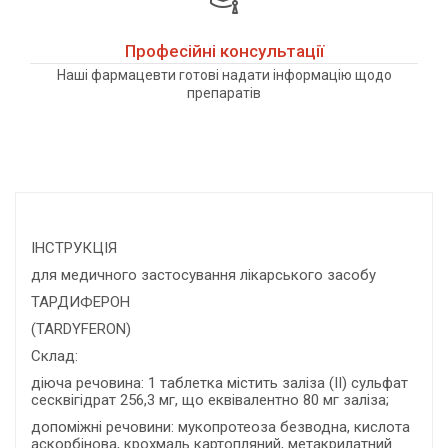
Професійні консультації
Наші фармацевти готові надати інформацію щодо
препаратів
ІНСТРУКЦІЯ
для медичного застосування лікарського засобу
ТАРДИФЕРОН
(TARDYFERON)
Склад:
діюча речовина: 1 таблетка містить заліза (II) сульфат
сесквігідрат 256,3 мг, що еквівалентно 80 мг заліза;
допоміжні речовини: мукопротеоза безводна, кислота
аскорбінова, крохмаль картопляний, метакрилатний