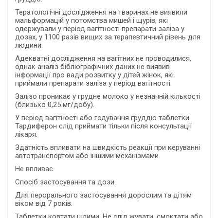
Тератологічні дослідження на тваринах не виявили
мальформацій у потомства мишей і щурів, які
одержували у період вагітності препарати заліза у
дозах, у 1100 разів вищих за терапевтичний рівень для
людини.
Адекватні дослідження на вагітних не проводилися,
однак аналіз бібліографічних даних не виявив
інформації про вади розвитку у дітей жінок, які
приймали препарати заліза у період вагітності.
Залізо проникає у грудне молоко у незначній кількості
(близько 0,25 мг/добу).
У період вагітності або годування груддю таблетки
Тардиферон слід приймати тільки після консультації
лікаря.
Здатність впливати на швидкість реакції при керуванні
автотранспортом або іншими механізмами.
Не впливає.
Спосіб застосування та дози.
Для перорального застосування дорослим та дітям
віком від 7 років.
Таблетки ковтати цілими. Не слід жувати, смоктати або