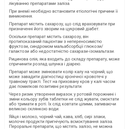
лікуванню препаратами заліза.
При анемії необхідно встановити етіологічні причини її
виникнення.
Препарат містить сахарозу, що слід враховувати при
призначенні його хворим на цукровий діабет.
Оскільки препарат містить сахарозу, він
протипоказаний пацієнтам з непереносимістю
фруктози, синдромом мальабсорбції глюкози/
галактози або недостатністю сахарази-ізомальтази.
Рицинова олія, яка входить до складу препарату, може
спричинити розлад шлунка і діарею.
Препарат може змінювати колір калу на чорний, що
може завадити діагностиці хронічної кровотечі у
травному тракті. Тест на приховану кров у калі часом
дає помилкові позитивні результати.
Через ризик утворення виразок у ротовій порожнині і
зміни кольору зубів таблетки не слід жувати, смоктати
або тримати в роті. Їх слід ковтати цілими, запиваючи
великою склянкою води.
Яйця і молоко, чорний чай, кава, хліб, сирі злаки,
молочні продукти пригнічують всмоктування заліза.
Пероральні препарати, що містять залізо, не можна