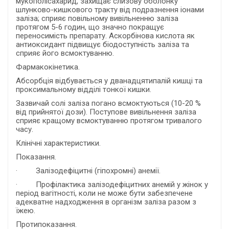
мукополісахарид, захищає слизову оболонку
шлунково-кишкового тракту від подразнення іонами
заліза; сприяє повільному вивільненню заліза
протягом 5-6 годин, що значно покращує
переносимість препарату. Аскорбінова кислота як
антиоксидант підвищує біодоступність заліза та
сприяє його всмоктуванню.
Фармакокінетика.
Абсорбція відбувається у дванадцятипалій кишці та
проксимальному відділі тонкої кишки.
Зазвичай солі заліза погано всмоктуються (10-20 %
від прийнятої дози). Поступове вивільнення заліза
сприяє кращому всмоктуванню протягом тривалого
часу.
Клінічні характеристики.
Показання.
· Залізодефіцитні (гіпохромні) анемії.
· Профілактика залізодефіцитних анемій у жінок у
період вагітності, коли не може бути забезпечене
адекватне надходження в організм заліза разом з
їжею.
Протипоказання.