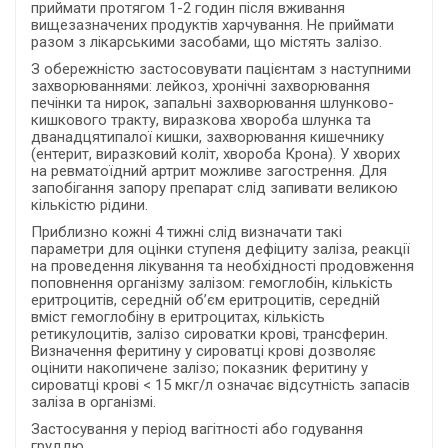
приймати протягом 1-2 годин після вживання
вищезазначених продуктів харчування. Не приймати
разом з лікарськими засобами, що містять залізо.
З обережністю застосовувати пацієнтам з наступними
захворюваннями: лейкоз, хронічні захворювання
печінки та нирок, запальні захворювання шлунково-
кишкового тракту, виразкова хвороба шлунка та
дванадцятипалої кишки, захворювання кишечнику
(ентерит, виразковий коліт, хвороба Крона). У хворих
на ревматоїдний артрит можливе загострення. Для
запобігання запору препарат слід запивати великою
кількістю рідини.
Приблизно кожні 4 тижні слід визначати такі
параметри для оцінки ступеня дефіциту заліза, реакції
на проведення лікування та необхідності продовження
поповнення організму залізом: гемоглобін, кількість
еритроцитів, середній об’єм еритроцитів, середній
вміст гемоглобіну в еритроцитах, кількість
ретикулоцитів, залізо сироватки крові, трансферин.
Визначення феритину у сироватці крові дозволяє
оцінити накопичене залізо; показник феритину у
сироватці крові < 15 мкг/л означає відсутність запасів
заліза в організмі.
Застосування у період вагітності або годування
груддю.