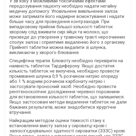
У зв’язку з можливими токсичними ефектами
передозування пацієнту необхідно надати негайну
медичну допомогу. Уповільнене вивільнення заліза
може затримати його надмірне всмоктування і надати
більше часу для проведення контрзаходів. При
випадковому прийомі більшої кількості таблеток
хворому слід вживати сирі яйця та молоко, що
призведе до утворення у травному тракті нерозчинних
сполук заліза і сприятиме видаленню його з організму.
Прийняті таблетки можна видалити зі шлунка,
викликаючи у хворого блювання.
Специфічна терапія. Блювоту необхідно перевірити на
наявність таблеток Тардиферону. Якщо достатня
кількість таблеток не вилучена, необхідно провести
промивання шлунка 0,9 % розчином натрію хлориду
або 1 % водним розчином карбонату натрію і
застосувати проносний засіб. Необхідно провести
рентгеноскопічне дослідження черевної порожнини
для встановлення кількості таблеток, що залишилися.
Якщо застосовані методи видалення таблеток не дали
бажаних результатів, може знадобитися хірургічне
втручання.
Найкращим методом оцінки тяжкості стану є
встановлення вмісту заліза у сироватці крові і
залізоз’єднувальної здатності сироватки (ЗЗЗС) крові.