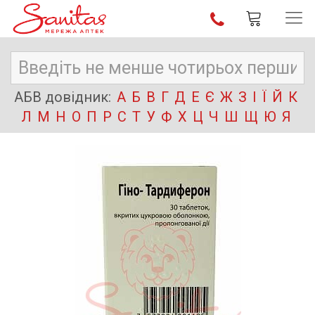
АБВ довідник:
А
Б
В
Г
Д
Е
Є
Ж
З
І
Ї
Й
К
Л
М
Н
О
П
Р
С
Т
У
Ф
Х
Ц
Ч
Ш
Щ
Ю
Я