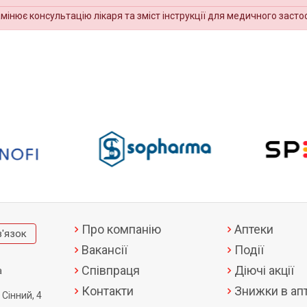
амінює консультацію лікаря та зміст інструкції для медичного засто
Про компанію
Аптеки
в'язок
Вакансії
Події
Співпраця
Діючі акції
а
Контакти
Знижки в апт
 Сінний, 4