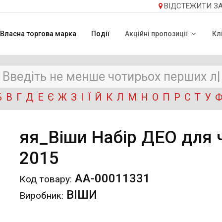
ВІДСТЕЖИТИ З
Власна торгова марка
Події
Акційні пропозиції
Кл
Б
В
Г
Д
Е
Є
Ж
З
І
Ї
Й
К
Л
М
Н
О
П
Р
С
Т
У
яя_Віши Набір ДЕО для 
2015
АА-00011331
Код товару:
ВІШИ
Виробник: