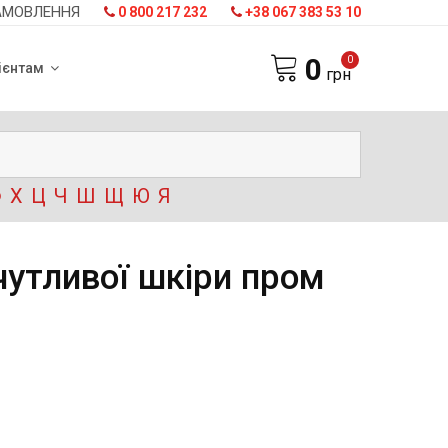
АМОВЛЕННЯ
0 800 217 232
+38 067 383 53 10
0
0
ієнтам
грн
Ф
Х
Ц
Ч
Ш
Щ
Ю
Я
чутливої шкіри пром