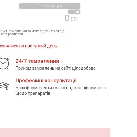
Остання ціна
грн
0
.00
тернет- замовлення та може відрізнятися від
 його реалізації.
різнятися на наступний день.
24/7 замовлення
Прийом замовлень на сайті цілодобово
Професійні консультації
Наші фармацевти готові надати інформацію
щодо препаратів