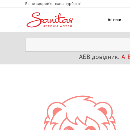
Ваше здоров'я - наша турбота!
Аптеки
АБВ довідник:
А