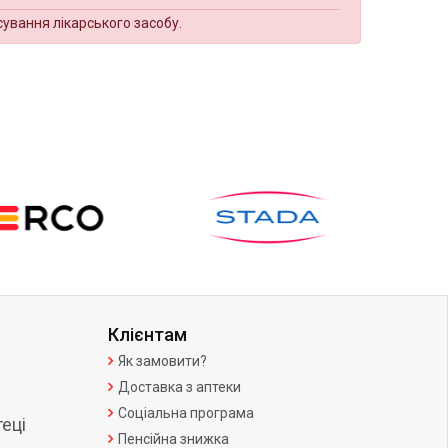
сування лікарського засобу.
Клієнтам
Як замовити?
Доставка з аптеки
Соціальна програма
еці
Пенсійна знижка