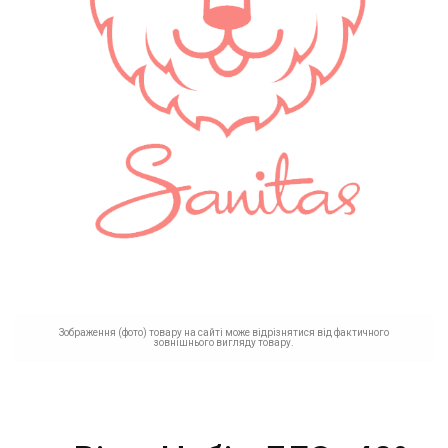
Зображення (фото) товару на сайті може відрізнятися від фактичного
зовнішнього вигляду товару.