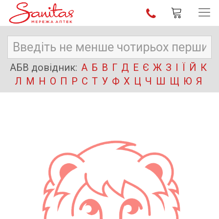
АБВ довідник:
А
Б
В
Г
Д
Е
Є
Ж
З
І
Ї
Й
К
Л
М
Н
О
П
Р
С
Т
У
Ф
Х
Ц
Ч
Ш
Щ
Ю
Я