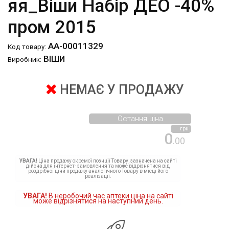
яя_Віши Набір ДЕО -40%
пром 2015
АА-00011329
Код товару:
ВІШИ
Виробник:
НЕМАЄ У ПРОДАЖУ
Остання ціна
грн
0
.00
УВАГА!
Ціна продажу окремої позиції Товару, зазначена на сайті
дійсна для інтернет- замовлення та може відрізнятися від
роздрібної ціни продажу аналогічного Товару в місці його
реалізації.
УВАГА!
В неробочий час аптеки ціна на сайті
може відрізнятися на наступний день.