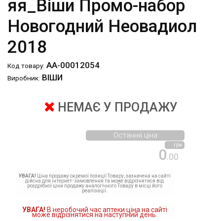
яя_Віши Промо-набор
Новогодний Неовадиол
2018
АА-00012054
Код товару:
ВІШИ
Виробник:
НЕМАЄ У ПРОДАЖУ
Остання ціна
грн
0
.00
УВАГА!
Ціна продажу окремої позиції Товару, зазначена на сайті
дійсна для інтернет- замовлення та може відрізнятися від
роздрібної ціни продажу аналогічного Товару в місці його
реалізації.
УВАГА!
В неробочий час аптеки ціна на сайті
може відрізнятися на наступний день.