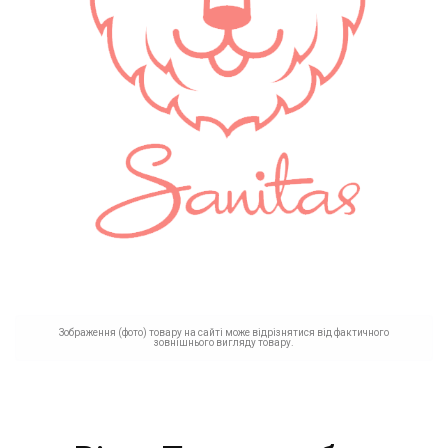
Зображення (фото) товару на сайті може відрізнятися від фактичного
зовнішнього вигляду товару.