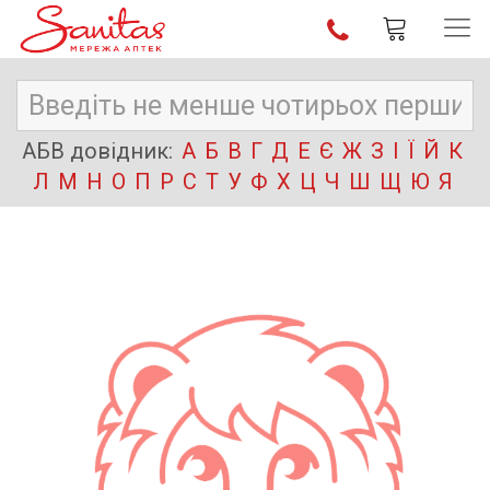
АБВ довідник:
А
Б
В
Г
Д
Е
Є
Ж
З
І
Ї
Й
К
Л
М
Н
О
П
Р
С
Т
У
Ф
Х
Ц
Ч
Ш
Щ
Ю
Я