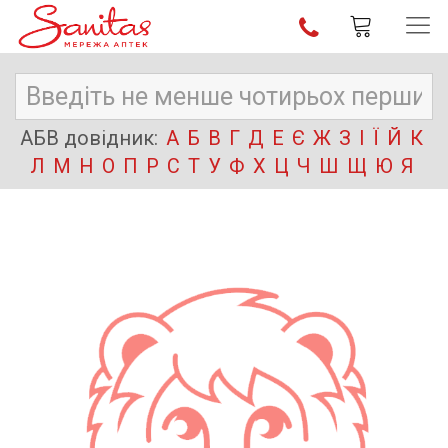
АБВ довідник:
А
Б
В
Г
Д
Е
Є
Ж
З
І
Ї
Й
К
Л
М
Н
О
П
Р
С
Т
У
Ф
Х
Ц
Ч
Ш
Щ
Ю
Я