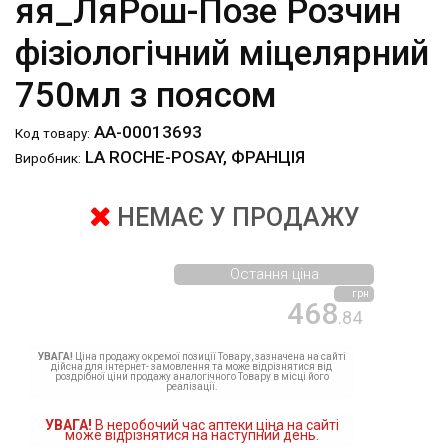
яя_ЛяРош-Позе Розчин
фізіологічний міцелярний
750мл з поясом
АА-00013693
Код товару:
LA ROCHE-POSAY, ФРАНЦІЯ
Виробник:
НЕМАЄ У ПРОДАЖУ
Остання ціна
грн
468
.84
УВАГА!
Ціна продажу окремої позиції Товару, зазначена на сайті
дійсна для інтернет- замовлення та може відрізнятися від
роздрібної ціни продажу аналогічного Товару в місці його
реалізації.
УВАГА!
В неробочий час аптеки ціна на сайті
може відрізнятися на наступний день.