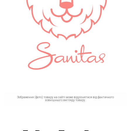
Зображення (фото) товару на сайті може відрізнятися від фактичного
зовнішнього вигляду товару.