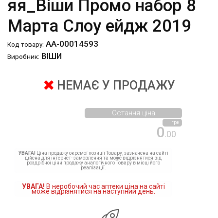
яя_Віши Промо набор 8
Марта Слоу ейдж 2019
АА-00014593
Код товару:
ВІШИ
Виробник:
НЕМАЄ У ПРОДАЖУ
Остання ціна
грн
0
.00
УВАГА!
Ціна продажу окремої позиції Товару, зазначена на сайті
дійсна для інтернет- замовлення та може відрізнятися від
роздрібної ціни продажу аналогічного Товару в місці його
реалізації.
УВАГА!
В неробочий час аптеки ціна на сайті
може відрізнятися на наступний день.