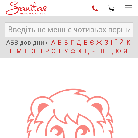
АБВ довідник:
А
Б
В
Г
Д
Е
Є
Ж
З
І
Ї
Й
К
Л
М
Н
О
П
Р
С
Т
У
Ф
Х
Ц
Ч
Ш
Щ
Ю
Я