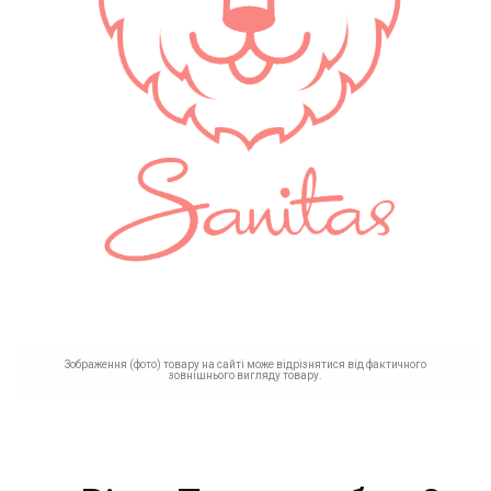
Зображення (фото) товару на сайті може відрізнятися від фактичного
зовнішнього вигляду товару.