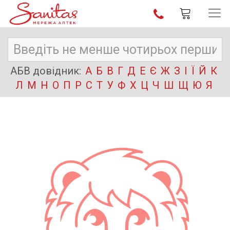
АБВ довідник:
А
Б
В
Г
Д
Е
Є
Ж
З
І
Ї
Й
К
Л
М
Н
О
П
Р
С
Т
У
Ф
Х
Ц
Ч
Ш
Щ
Ю
Я