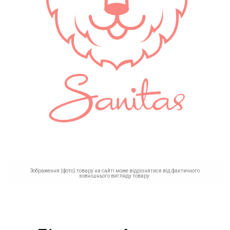
Зображення (фото) товару на сайті може відрізнятися від фактичного
зовнішнього вигляду товару.