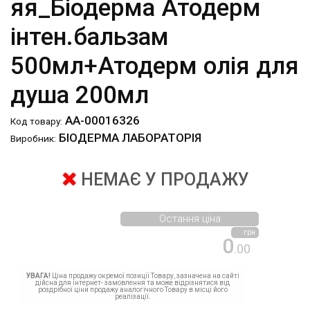
яя_Біодерма Атодерм
інтен.бальзам
500мл+Атодерм олія для
душа 200мл
АА-00016326
Код товару:
БІОДЕРМА ЛАБОРАТОРІЯ
Виробник:
НЕМАЄ У ПРОДАЖУ
Остання ціна
грн
0
.00
УВАГА!
Ціна продажу окремої позиції Товару, зазначена на сайті
дійсна для інтернет- замовлення та може відрізнятися від
роздрібної ціни продажу аналогічного Товару в місці його
реалізації.