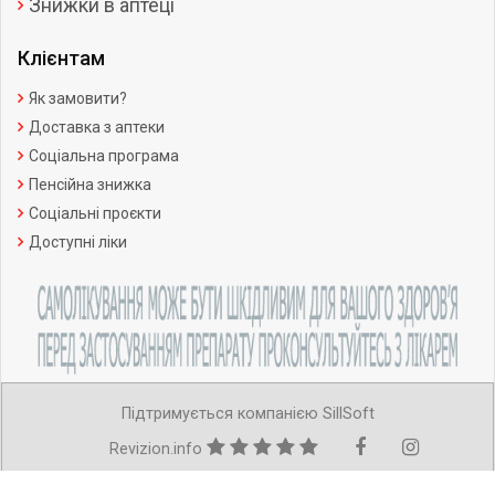
Знижки в аптеці
Клієнтам
Як замовити?
Доставка з аптеки
Соціальна програма
Пенсійна знижка
Соціальні проєкти
Доступні ліки
Підтримується компанією SillSoft
Revizion.info
Copyright ©Усі права захищено.