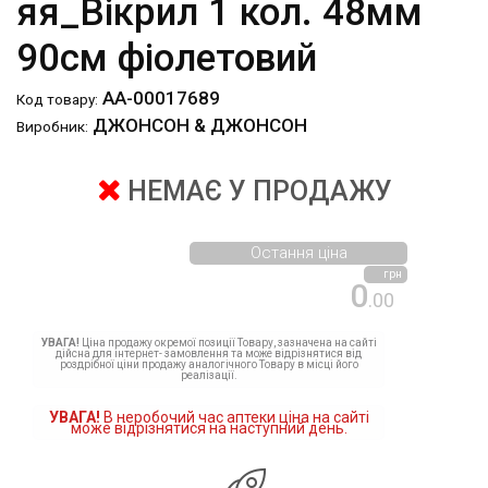
яя_Вікрил 1 кол. 48мм
90см фіолетовий
АА-00017689
Код товару:
ДЖОНСОН & ДЖОНСОН
Виробник:
НЕМАЄ У ПРОДАЖУ
Остання ціна
грн
0
.00
УВАГА!
Ціна продажу окремої позиції Товару, зазначена на сайті
дійсна для інтернет- замовлення та може відрізнятися від
роздрібної ціни продажу аналогічного Товару в місці його
реалізації.
УВАГА!
В неробочий час аптеки ціна на сайті
може відрізнятися на наступний день.