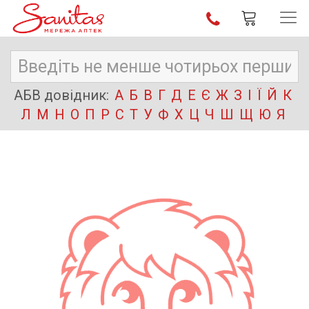
АБВ довідник:
А
Б
В
Г
Д
Е
Є
Ж
З
І
Ї
Й
К
Л
М
Н
О
П
Р
С
Т
У
Ф
Х
Ц
Ч
Ш
Щ
Ю
Я