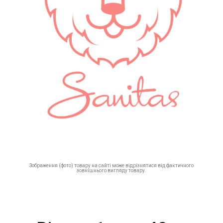
Зображення (фото) товару на сайті може відрізнятися від фактичного
зовнішнього вигляду товару.