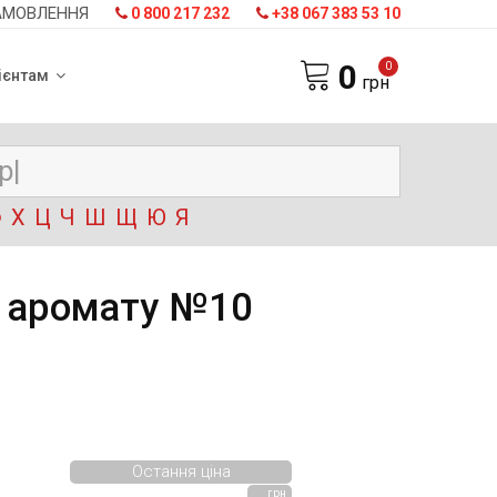
АМОВЛЕННЯ
0 800 217 232
+38 067 383 53 10
0
0
ієнтам
грн
Ф
Х
Ц
Ч
Ш
Щ
Ю
Я
з аромату №10
Остання ціна
грн