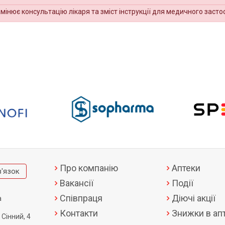
амінює консультацію лікаря та зміст інструкції для медичного засто
Про компанію
Аптеки
в'язок
Вакансії
Події
Співпраця
Діючі акції
а
Контакти
Знижки в апт
 Сінний, 4