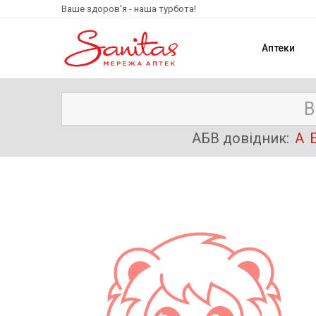
Ваше здоров'я - наша турбота!
Аптеки
АБВ довідник:
А