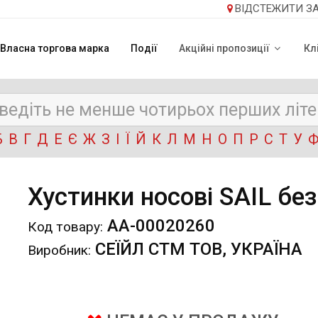
ВІДСТЕЖИТИ З
Власна торгова марка
Події
Акційні пропозиції
Кл
Б
В
Г
Д
Е
Є
Ж
З
І
Ї
Й
К
Л
М
Н
О
П
Р
С
Т
У
Хустинки носові SAIL бе
АА-00020260
Код товару:
СЕЇЙЛ СТМ ТОВ, УКРАЇНА
Виробник: