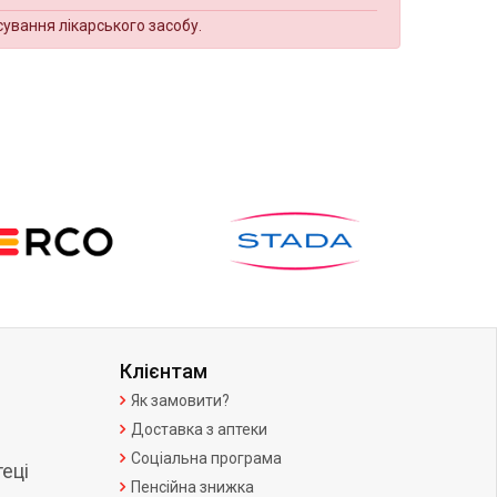
сування лікарського засобу.
Клієнтам
Як замовити?
Доставка з аптеки
Соціальна програма
еці
Пенсійна знижка