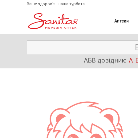
Ваше здоров'я - наша турбота!
Аптеки
АБВ довідник:
А