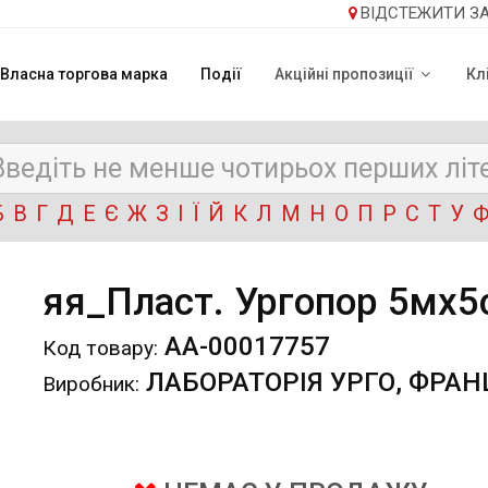
ВІДСТЕЖИТИ З
Власна торгова марка
Події
Акційні пропозиції
Кл
Б
В
Г
Д
Е
Є
Ж
З
І
Ї
Й
К
Л
М
Н
О
П
Р
С
Т
У
яя_Пласт. Ургопор 5мх5
АА-00017757
Код товару:
ЛАБОРАТОРІЯ УРГО, ФРАН
Виробник: