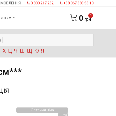
АМОВЛЕННЯ
0 800 217 232
+38 067 383 53 10
0
0
ієнтам
грн
Ф
Х
Ц
Ч
Ш
Щ
Ю
Я
см***
ЦІЯ
Остання ціна
грн