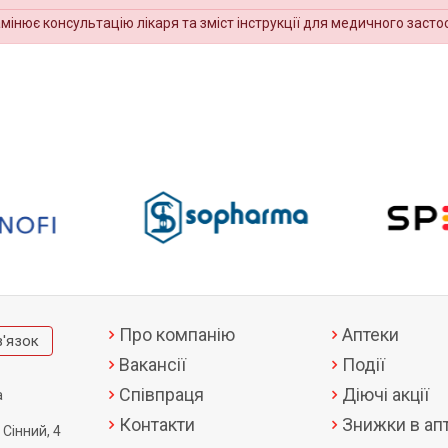
амінює консультацію лікаря та зміст інструкції для медичного засто
Про компанію
Аптеки
в'язок
Вакансії
Події
Співпраця
Діючі акції
а
Контакти
Знижки в апт
 Сінний, 4