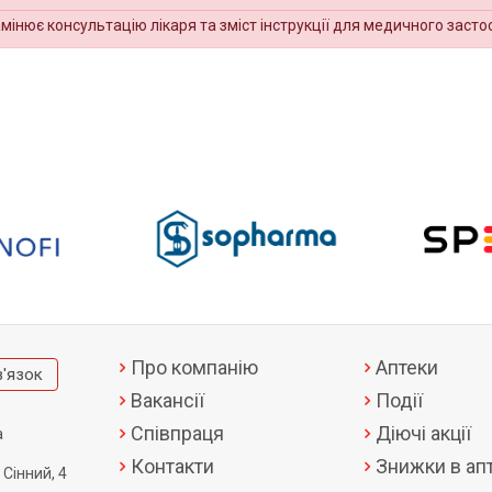
амінює консультацію лікаря та зміст інструкції для медичного засто
Про компанію
Аптеки
в'язок
Вакансії
Події
Співпраця
Діючі акції
а
Контакти
Знижки в апт
 Сінний, 4