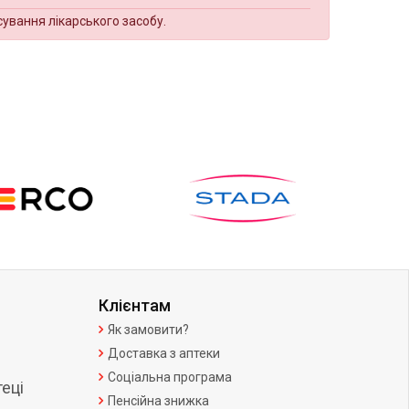
сування лікарського засобу.
Клієнтам
Як замовити?
Доставка з аптеки
Соціальна програма
еці
Пенсійна знижка