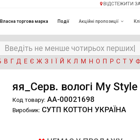
ВІДСТЕЖИТИ З
Власна торгова марка
Події
Акційні пропозиції
Кл
Б
В
Г
Д
Е
Є
Ж
З
І
Ї
Й
К
Л
М
Н
О
П
Р
С
Т
У
яя_Серв. вологі My Style
АА-00021698
Код товару:
СУТП КОТТОН УКРАЇНА
Виробник: