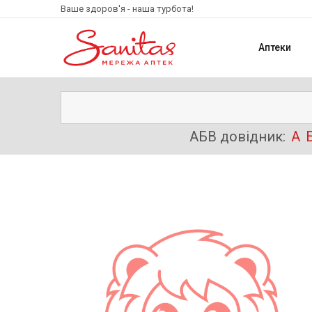
Ваше здоров'я - наша турбота!
Аптеки
АБВ довідник:
А