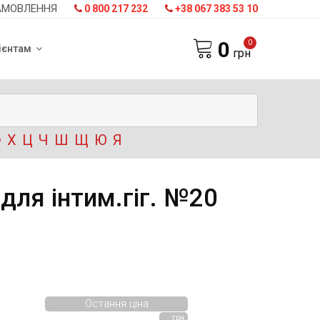
АМОВЛЕННЯ
0 800 217 232
+38 067 383 53 10
0
0
ієнтам
грн
Ф
Х
Ц
Ч
Ш
Щ
Ю
Я
 для інтим.гіг. №20
Остання ціна
грн