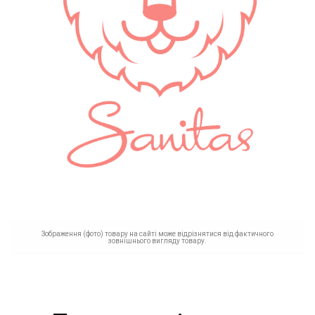
Зображення (фото) товару на сайті може відрізнятися від фактичного
зовнішнього вигляду товару.