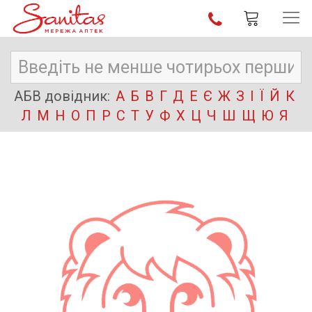
АБВ довідник:
А
Б
В
Г
Д
Е
Є
Ж
З
І
Ї
Й
К
Л
М
Н
О
П
Р
С
Т
У
Ф
Х
Ц
Ч
Ш
Щ
Ю
Я