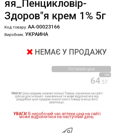
яя_Пенцикловір-
Здоров"я крем 1% 5г
АА-00023166
Код товару:
УКРАИНА
Виробник:
НЕМАЄ У ПРОДАЖУ
Остання ціна
грн
64
.57
УВАГА!
Ціна продажу окремої позиції Товару, зазначена на сайті
дійсна для інтернет- замовлення та може відрізнятися від
роздрібної ціни продажу аналогічного Товару в місці його
реалізації.
УВАГА!
В неробочий час аптеки ціна на сайті
може відрізнятися на наступний день.